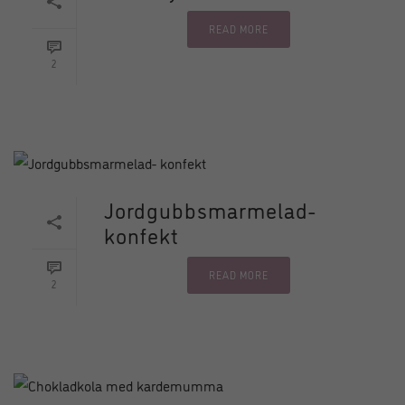
READ MORE
2
Jordgubbsmarmelad-
konfekt
READ MORE
2