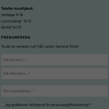
Telefon kundtjänst:
Vardagar 9-16
Lunchstängt: 12-13
08-667 61 27
PRENUMERERA
Ta del av senaste nytt från Leila’s General Store!
Namn
*
Förnamn
Efternamn
E-
post
*
Hantering
Jag godkänner riktlinjerna för
personuppgiftshantering
.*