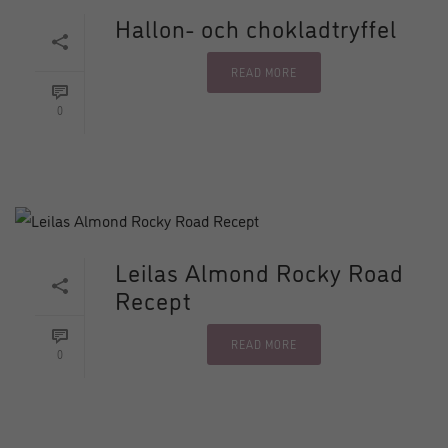
Hallon- och chokladtryffel
READ MORE
0
Leilas Almond Rocky Road
Recept
READ MORE
0