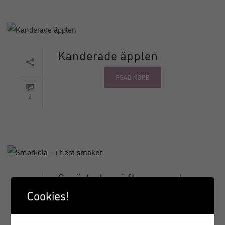
Kanderade äpplen
READ MORE
2
Smörkola – i flera smaker
Cookies!
READ MORE
2