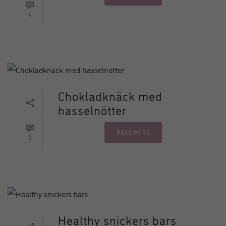
4
Chokladknäck med
hasselnötter
READ MORE
0
Healthy snickers bars