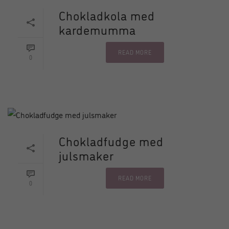
Chokladkola med
kardemumma
READ MORE
0
Chokladfudge med
julsmaker
READ MORE
0