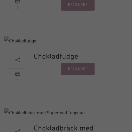
READ MORE
0
Chokladfudge
READ MORE
1
Chokladbräck med