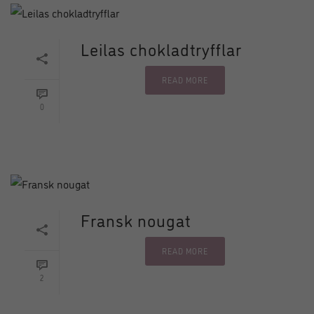
Leilas chokladtryfflar
READ MORE
0
Fransk nougat
READ MORE
2