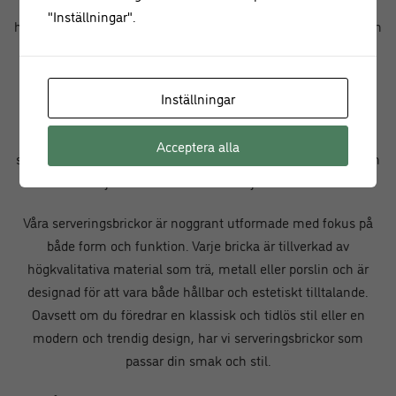
upptäcka att rätt bricka kan göra stor skillnad i ditt kök eller
"Inställningar".
hem. Så utforska de olika alternativen och välj den bricka som
passar bäst för dig.
En serveringsbricka är inte bara ett praktiskt redskap för att
Inställningar
servera mat och dryck, det är också ett stilfullt tillbehör som
kan förhöja hela serveringsupplevelsen. Med vårt utbud av
Acceptera alla
serveringsbrickor i vacker design kan du skapa en elegant och
inbjudande atmosfär vid varje tillfälle.
Våra serveringsbrickor är noggrant utformade med fokus på
både form och funktion. Varje bricka är tillverkad av
högkvalitativa material som trä, metall eller porslin och är
designad för att vara både hållbar och estetiskt tilltalande.
Oavsett om du föredrar en klassisk och tidlös stil eller en
modern och trendig design, har vi serveringsbrickor som
passar din smak och stil.