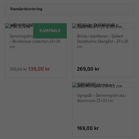
KAMPANJ!
Serveringsbricka i rostfritt stål
Bricka i björkfaner – Sjökort
– Brickhouse collection 23×30
Stockholms Skärgård – 27 x 20
cm
cm
Det
Det
139,00
kr
269,00
kr
259,00
kr
ursprungliga
nuvarande
priset
priset
var:
är:
Ugnsplåt – Serveringsbricka i
259,00 kr.
139,00 kr.
Aluminium 23×33 cm
169,00
kr