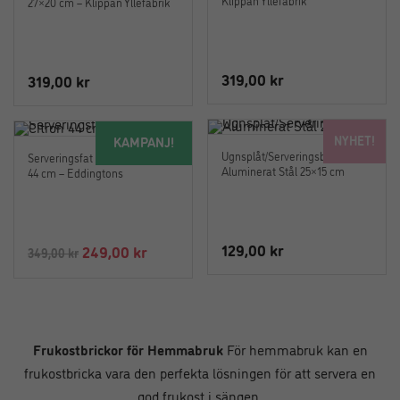
Klippan Yllefabrik
27×20 cm – Klippan Yllefabrik
319,00
kr
319,00
kr
NYHET!
KAMPANJ!
Ugnsplåt/Serveringsbricka
Serveringsfat i melamin Citron
Aluminerat Stål 25×15 cm
44 cm – Eddingtons
129,00
kr
Det
Det
249,00
kr
349,00
kr
ursprungliga
nuvarande
priset
priset
var:
är:
349,00 kr.
249,00 kr.
Frukostbrickor för Hemmabruk
För hemmabruk kan en
frukostbricka vara den perfekta lösningen för att servera en
god frukost i sängen.