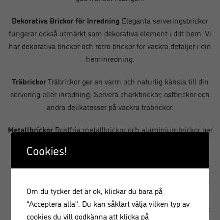
Dekorativa Brickor för Inredning
Eleganta serveringsbrickor
fungerar också utmärkt som dekorativa element i ditt hem. Vi
har dekorativa brickor och retro brickor för vackra detaljer i din
heminredning.
Träbrickor
Träbrickor ger en varm och naturlig känsla till din
servering eller inredning. Servera charkbrickor, ostbrickor och
andra delikatesser på vackra träbrickor.
Metallbrickor
Rostfria metallbrickor och aluminiumbrickor ger
en modern och industriell touch till din servering.
Cookies!
Sammanfattning
Brickor är mångsidiga och användbara tillbehör som erbjuder
Om du tycker det är ok, klickar du bara på
både funktion och estetik. Oavsett om du är professionell
"Acceptera alla". Du kan såklart välja vilken typ av
kock, hemmafixare eller inredningsentusiast, kommer du att
cookies du vill godkänna att klicka på