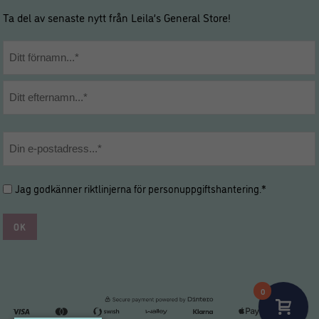
Ta del av senaste nytt från Leila’s General Store!
Namn
*
Förnamn
Efternamn
E-
post
*
Hantering
Jag godkänner riktlinjerna för
personuppgiftshantering
.*
av
personuppgifter
*
*
0