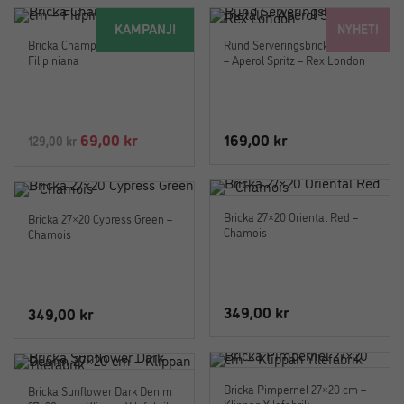
KAMPANJ!
NYHET!
Bricka Champagne 18 x14 cm –
Rund Serveringsbricka i metall
Filipiniana
– Aperol Spritz – Rex London
Det
Det
69,00
kr
169,00
kr
129,00
kr
ursprungliga
nuvarande
priset
priset
var:
är:
Bricka 27×20 Oriental Red –
Bricka 27×20 Cypress Green –
129,00 kr.
69,00 kr.
Chamois
Chamois
349,00
kr
349,00
kr
Bricka Pimpernel 27×20 cm –
Bricka Sunflower Dark Denim