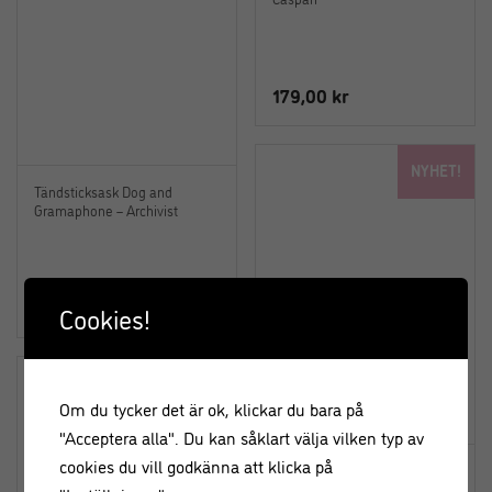
179,00
kr
NYHET!
Tändsticksask Dog and
Gramaphone – Archivist
129,00
kr
Cookies!
Om du tycker det är ok, klickar du bara på
"Acceptera alla". Du kan såklart välja vilken typ av
cookies du vill godkänna att klicka på
KAFFEMUGG 350 ml – Hundar
Best in Show – Rex London