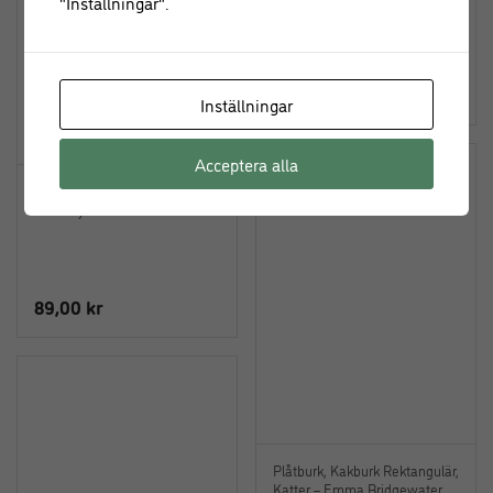
"Inställningar".
99,00
kr
Inställningar
Acceptera alla
Flaggspel TAX “Happy
Birthday” – 2 m
89,00
kr
Plåtburk, Kakburk Rektangulär,
Katter – Emma Bridgewater