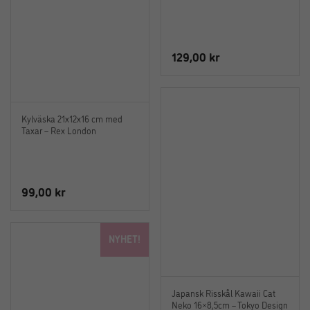
129,00
kr
Kylväska 21x12x16 cm med
Taxar – Rex London
99,00
kr
NYHET!
Japansk Risskål Kawaii Cat
Neko 16×8,5cm – Tokyo Design