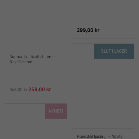
299,00
kr
SLUT I LAGER
Dörrmatta – Scottish Terrier –
Novità Home
Det
Det
259,00
kr
349,00
kr
ursprungliga
nuvarande
priset
priset
NYHET!
var:
är:
349,00 kr.
259,00 kr.
Hundskål ljusbrun – Novità