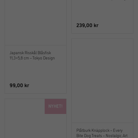
239,00
kr
Japansk Risskål Blåsfisk
11,3×5,8 cm – Tokyo Design
99,00
kr
NYHET!
Plåtburk Knäpplock – Every
Bite Dog Treats – Nostalgic Art