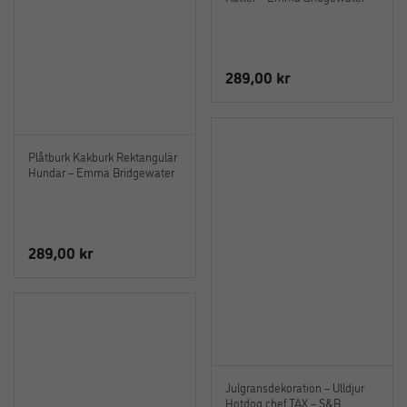
289,00
kr
Plåtburk Kakburk Rektangulär
Hundar – Emma Bridgewater
289,00
kr
Julgransdekoration – Ulldjur
Hotdog chef TAX – S&B