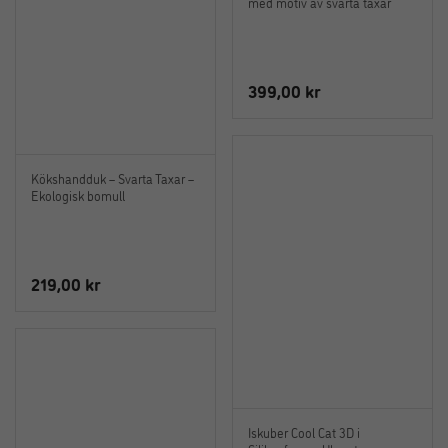
med motiv av svarta taxar
399,00
kr
Kökshandduk – Svarta Taxar –
Ekologisk bomull
219,00
kr
Iskuber Cool Cat 3D i