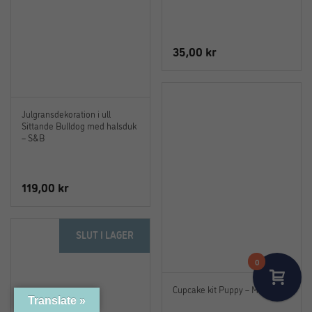
35,00
kr
Julgransdekoration i ull
Sittande Bulldog med halsduk
– S&B
119,00
kr
SLUT I LAGER
0
Cupcake kit Puppy – Meri Meri
Translate »