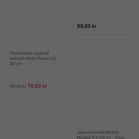
99,00
kr
Porslinstallrik Japanskt
kattmotiv Neko Maruke Cat
Ø21 cm
Det
Det
79,00
kr
159,00
kr
ursprungliga
nuvarande
priset
priset
var:
är:
159,00 kr.
79,00 kr.
Japansk Risskål Blåsfisk
Mörkblå 11,3×5,8 cm – Tokyo