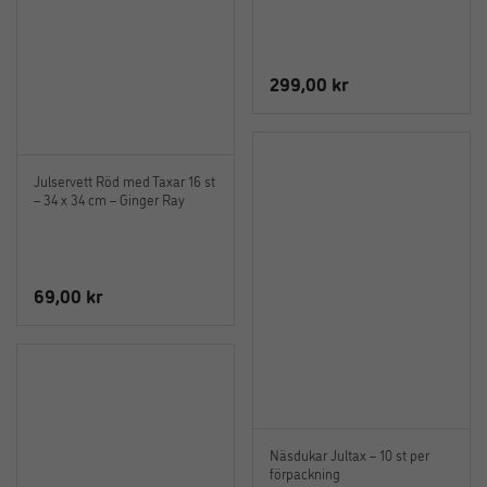
299,00
kr
Julservett Röd med Taxar 16 st
– 34 x 34 cm – Ginger Ray
69,00
kr
Näsdukar Jultax – 10 st per
förpackning