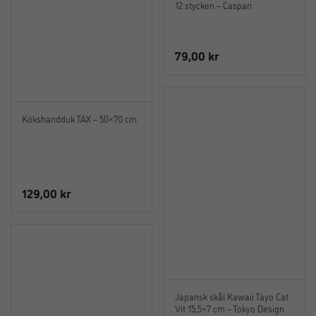
12 stycken – Caspari
79,00
kr
Kökshandduk TAX – 50×70 cm
129,00
kr
Japansk skål Kawaii Tayo Cat
Vit 15,5×7 cm – Tokyo Design