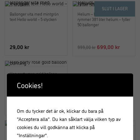
SLUT I LAGER
Ballonger vita med mintgrön
Helium – Heliumtank som
text Hello world – 5 stycken
rymmer 381 liter helium – fyller
50 ballonger
Det
Det
29,00
kr
699,00
kr
999,00
kr
ursprungliga
nuvaran
priset
priset
var:
är:
Hen party rose gold balloon
999,00 kr.
699,00 k
bunting
Cookies!
89,00
kr
Om du tycker det är ok, klickar du bara på
"Acceptera alla". Du kan såklart välja vilken typ av
cookies du vill godkänna att klicka på
Folieballong – Baby Guld
Folieballong – Baby Silver
"Inställningar".