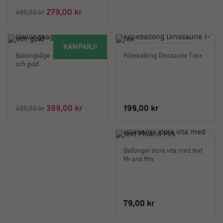
Det
Det
279,00
kr
499,00
kr
ursprungliga
nuvarande
priset
priset
KAMPANJ!
var:
är:
Ballongbåge – Marmor, blå
Folieballong Dinosaurie T-rex
499,00 kr.
279,00 kr.
och guld
Det
Det
399,00
kr
199,00
kr
499,00
kr
ursprungliga
nuvarande
priset
priset
var:
är:
Ballonger stora vita med text
499,00 kr.
399,00 kr.
Mr and Mrs
79,00
kr