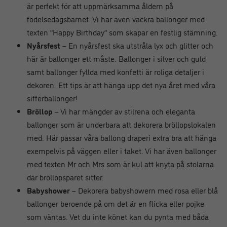
är perfekt för att uppmärksamma åldern på
födelsedagsbarnet. Vi har även vackra ballonger med
texten ”Happy Birthday” som skapar en festlig stämning.
Nyårsfest
– En nyårsfest ska utstråla lyx och glitter och
här är ballonger ett måste. Ballonger i silver och guld
samt ballonger fyllda med konfetti är roliga detaljer i
dekoren. Ett tips är att hänga upp det nya året med våra
sifferballonger!
Bröllop
– Vi har mängder av stilrena och eleganta
ballonger som är underbara att dekorera bröllopslokalen
med. Här passar våra ballong draperi extra bra att hänga
exempelvis på väggen eller i taket. Vi har även ballonger
med texten Mr och Mrs som är kul att knyta på stolarna
där bröllopsparet sitter.
Babyshower
– Dekorera babyshowern med rosa eller blå
ballonger beroende på om det är en flicka eller pojke
som väntas. Vet du inte könet kan du pynta med båda