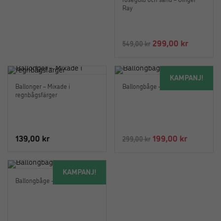
Ray
Det
Det
299,00
kr
549,00
kr
ursprungliga
nuvaran
priset
priset
KAMPANJ!
var:
är:
Ballonger – Mixade i
Ballongbåge – Guld
549,00 kr.
299,00 k
regnbågsfärger
Det
Det
139,00
kr
199,00
kr
299,00
kr
ursprungliga
nuvaran
priset
priset
KAMPANJ!
var:
är:
Ballongbåge – Rosa-Lila
299,00 kr.
199,00 kr