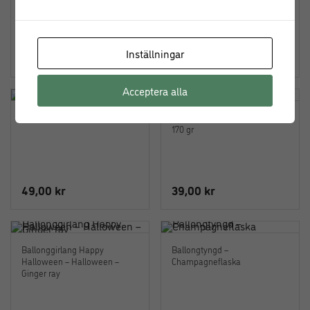
Inställningar
49,00
kr
89,00
kr
Acceptera alla
Folieballong girl rosa
Ballongtyngd – Stjärna Silver –
170 gr
49,00
kr
39,00
kr
Ballonggirlang Happy
Ballongtyngd –
Halloween – Halloween –
Champagneflaska
Ginger ray