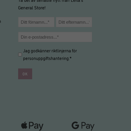
General Store!
Namn
m
*
Förnamn
Efternamn
E-
post
Hantering
Jag godkänner riktlinjerna för
*
av
personuppgiftshantering
.*
personuppgifter
*
*