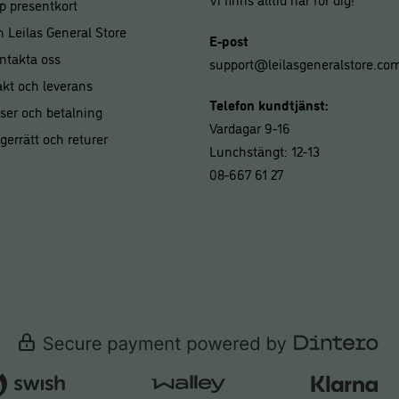
p presentkort
 Leilas General Store
E-post
ntakta oss
support@leilasgeneralstore.co
akt och leverans
Telefon kundtjänst:
iser och betalning
Vardagar 9-16
gerrätt och returer
Lunchstängt: 12-13
08-667 61 27