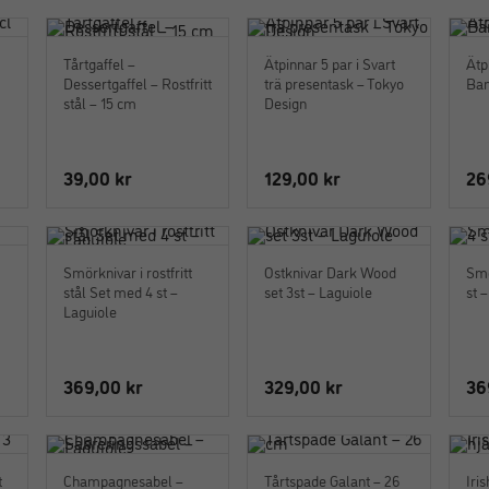
Tårtgaffel –
Ätpinnar 5 par i Svart
Ätp
Dessertgaffel – Rostfritt
trä presentask – Tokyo
Bam
stål – 15 cm
Design
39,00
kr
129,00
kr
26
Smörknivar i rostfritt
Ostknivar Dark Wood
Smö
stål Set med 4 st –
set 3st – Laguiole
st 
Laguiole
369,00
kr
329,00
kr
36
t
Champagnesabel –
Tårtspade Galant – 26
Iri