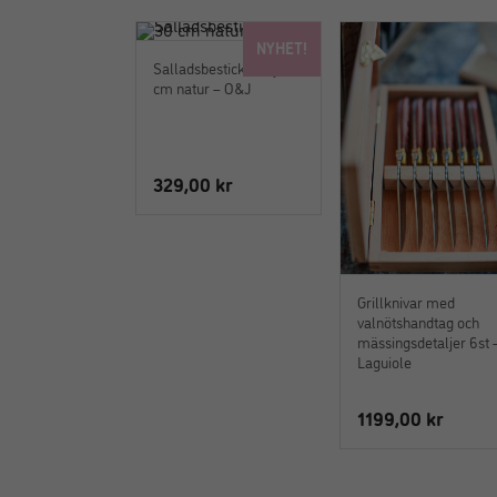
NYHET!
Salladsbestick Zoey 30
cm natur – O&J
329,00
kr
Grillknivar med
valnötshandtag och
mässingsdetaljer 6st 
Laguiole
1199,00
kr