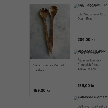
Sås/ Soppslev – 12 cl
Ösa – Exxent
209,00
kr
Ätpinnar Djurmix
Chopstick Giftset –
Salladsbestick i Valnöt
Tokyo Design
– Leilas
159,00
kr
159,00
kr
Ostknivar svart set 3 s