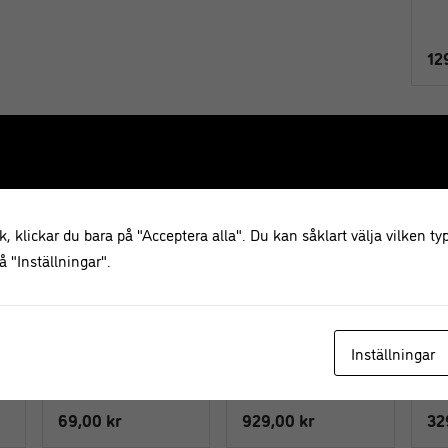
12
, klickar du bara på "Acceptera alla". Du kan såklart välja vilken typ
 "Inställningar".
Hummergaffel/ Sked –
Skaldjursset i rostfritt
Ostk
15
Maine Man Lobster
stål 6 delar – Laguiole
– La
Inställningar
69,00
kr
929,00
kr
32