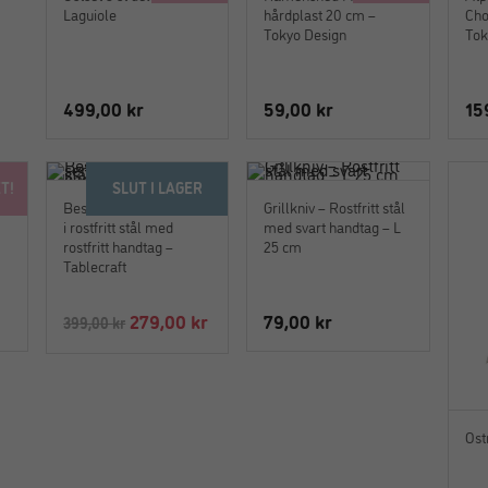
Laguiole
hårdplast 20 cm –
Cho
Tokyo Design
Tok
499,00
kr
59,00
kr
15
T!
SLUT I LAGER
et
Bestick och servettlåda
Grillkniv – Rostfritt stål
i rostfritt stål med
med svart handtag – L
rostfritt handtag –
25 cm
Tablecraft
Det
Det
279,00
kr
79,00
kr
399,00
kr
ursprungliga
nuvarande
priset
priset
var:
är:
399,00 kr.
279,00 kr.
Ost