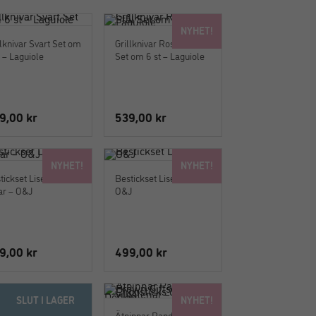
NYHET!
llknivar Svart Set om
Grillknivar Rostfritt Stål
t – Laguiole
Set om 6 st – Laguiole
9,00
kr
539,00
kr
NYHET!
NYHET!
tickset Lise Vit 24
Bestickset Lise Svart –
ar – O&J
O&J
9,00
kr
499,00
kr
SLUT I LAGER
NYHET!
innar Blue Flower
Ätpinnar Panda Brown