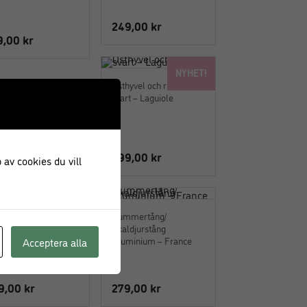
249,00
kr
9,00
kr
NYHET!
Osthyvel och rivare
svart – Laguiole
399,00
kr
 av cookies du vill
nivar i rostfritt stål
Hummertång/
guiole set 3 st
Skaldjurstång
Aluminium – France
Acceptera alla
9,00
kr
279,00
kr