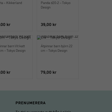
rta – Kikkerland
Panda d20-2 – Tokyo
Design
,00
kr
39,00
kr
innar barn Vit katt
Ätpinnar barn björn 22
cm – Tokyo Design
cm – Tokyo Design
,00
kr
79,00
kr
PRENUMERERA
Ta del av senaste nytt från Leila’s