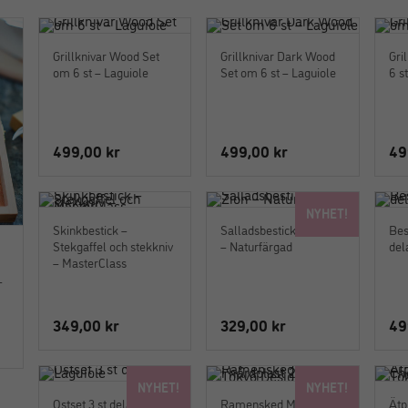
Grillknivar Wood Set
Grillknivar Dark Wood
Gri
om 6 st – Laguiole
Set om 6 st – Laguiole
6 s
499,00
kr
499,00
kr
49
NYHET!
Skinkbestick –
Salladsbestick i trä Zion
Bes
Stekgaffel och stekkniv
– Naturfärgad
del
– MasterClass
–
349,00
kr
329,00
kr
49
NYHET!
NYHET!
Ostset 3 st delar –
Ramensked Mörkbrun i
Ätp