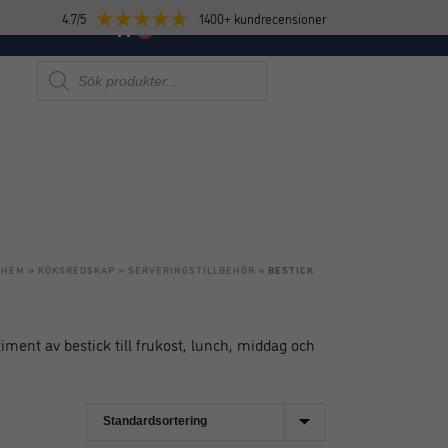
4.7/5
1400+ kundrecensioner
E
NYHETER
0
Produktsökning
HEM
»
KÖKSREDSKAP
»
SERVERINGSTILLBEHÖR
»
BESTICK
timent av bestick till frukost, lunch, middag och