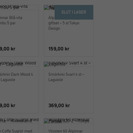
SLUT I LAGER
innar Blå-vita
Ätpinnar Flora Japonica
bu 5 par
giftset – 5 st Tokyo
Design
9,00
kr
159,00
kr
rkniv Dark Wood 4
Smörkniv Svart 4 st –
– Laguiole
Laguiole
9,00
kr
369,00
kr
sh Coffe Sugrör med
Vilosten till Ätpinnar