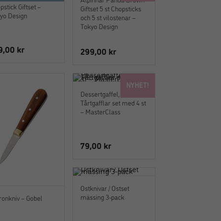
pstick Giftset –
Giftset 5 st Chopsticks
yo Design
och 5 st vilostenar –
Tokyo Design
9,00
kr
299,00
kr
NYHET!
Dessertgaffel,
Tårtgafflar set med 4 st
– MasterClass
79,00
kr
Ostknivar / Ostset
mässing 3-pack
ronkniv – Gobel