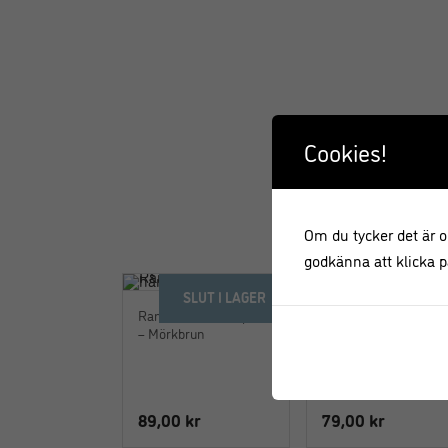
Cookies!
Om du tycker det är ok
godkänna att klicka på
SLUT I LAGER
Ramensked i hårdplast
Skaldjursbestick i
– Mörkbrun
rostfritt stål 4-pack – 
cm
89,00
kr
79,00
kr