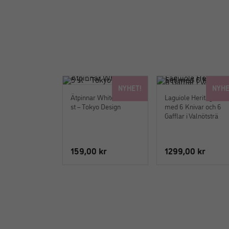
NYHET!
NYHE
Ätpinnar White Giftset 5
Laguiole Heritage – S
st – Tokyo Design
med 6 Knivar och 6
Gafflar i Valnötsträ
159,00
kr
1299,00
kr