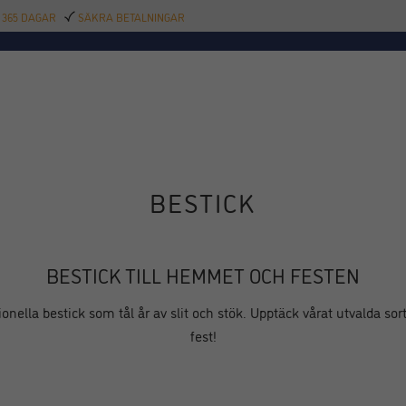
 365 DAGAR
SÄKRA BETALNINGAR
TILLBEHÖR
BAR
DELIKATESSER
KALAS
INREDNING
POOL
SAL
BESTICK
BESTICK TILL HEMMET OCH FESTEN
ionella bestick som tål år av slit och stök. Upptäck vårat utvalda sor
fest!