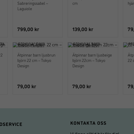
Sabreringssabel –
cm
hjä
Laguiole
799,00
kr
139,00
kr
79
22
Ätpinnar barn ljusbrun
Ätpinnar barn ljusbeige
Ätp
björn 22 cm – Tokyo
björn 22cm – Tokyo
22 
Design
Design
79,00
kr
79,00
kr
79
KONTAKTA OSS
DSERVICE
Vi finns alltid här för dig!