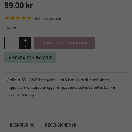
59,00
kr
5.0
1 recension
I lager
LÄGG TILL I VARUKORG
♥ SPARA SOM FAVORIT
Artikelnr:
SDL132600
Kategorier:
Hund & Katt
,
Julen till hundälskaren
,
Papperstallrikar, pappersmuggar och pappersservetter
,
Servetter
,
Tallrikar,
Servetter & Muggar
BESKRIVNING
RECENSIONER (1)