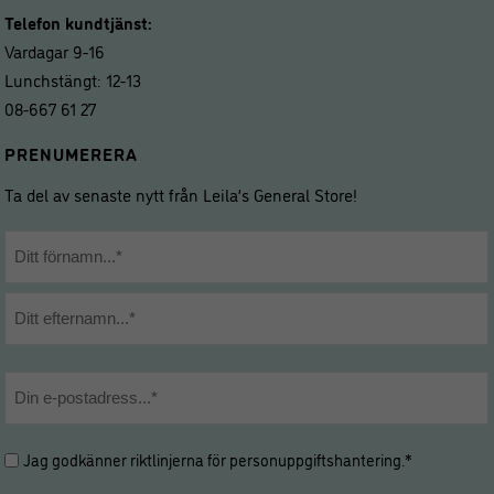
Telefon kundtjänst:
Vardagar 9-16
Lunchstängt: 12-13
08-667 61 27
PRENUMERERA
Ta del av senaste nytt från Leila’s General Store!
Namn
*
Förnamn
Efternamn
E-
post
*
Hantering
Jag godkänner riktlinjerna för
personuppgiftshantering
.*
av