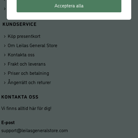
Acceptera alla
Våra butiker
KUNDSERVICE
Köp presentkort
Om Leilas General Store
Kontakta oss
Frakt och leverans
Priser och betalning
Ångerrätt och returer
KONTAKTA OSS
Vi finns alltid här för dig!
E-post
support@leilasgeneralstore.com