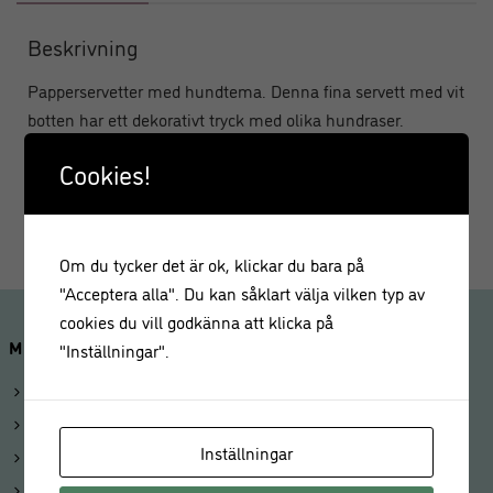
Beskrivning
Papperservetter med hundtema. Denna fina servett med vit
botten har ett dekorativt tryck med olika hundraser.
Cookies!
Antal: 20 st
Mått: 33 x 33 cm
Om du tycker det är ok, klickar du bara på
"Acceptera alla". Du kan såklart välja vilken typ av
cookies du vill godkänna att klicka på
MINA SIDOR
"Inställningar".
Logga in
Mitt konto
Inställningar
Beställningar
Kunduppgifter