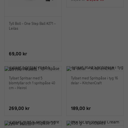
ursprungliga
nuvarande
priset
priset
var:
är:
Tyll Boll – One Step Ball #271 –
99,00 kr.
69,00 kr.
Leilas
69,00
kr
Tyllset Spritsar med 5
Tyllset med Spritspåse i tyg 16
blomtyllar och 1 spritspåse 40
delar – KitchenCraft
cm – Heirol
269,00
kr
189,00
kr