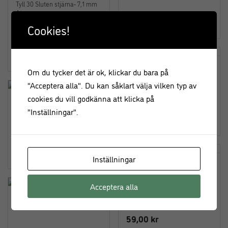
Tyll 30 Sluten stjärna- 7,1 mm
Ateco
39,00
kr
Cookies!
49,00
kr
Tyll 824 Stjärna – 12 mm Ateco
Om du tycker det är ok, klickar du bara på
"Acceptera alla". Du kan såklart välja vilken typ av
cookies du vill godkänna att klicka på
Tyll – French Star – 4mm –
Silikomart
"Inställningar".
59,00
kr
59,00
kr
Inställningar
Tyll – French star – 12 mm
Acceptera alla
Tyll 880 Honore – 27 mm
Ateco
59,00
kr