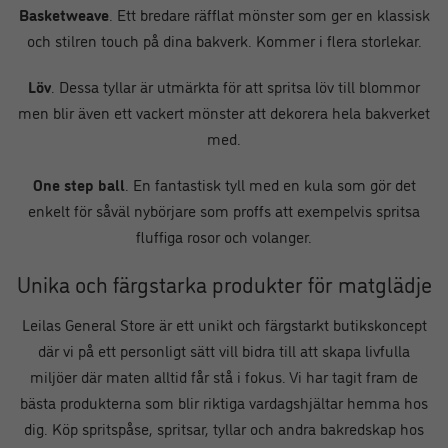
Basketweave
. Ett bredare räfflat mönster som ger en klassisk
och stilren touch på dina bakverk. Kommer i flera storlekar.
Löv
. Dessa tyllar är utmärkta för att spritsa löv till blommor
men blir även ett vackert mönster att dekorera hela bakverket
med.
One step ball
. En fantastisk tyll med en kula som gör det
enkelt för såväl nybörjare som proffs att exempelvis spritsa
fluffiga rosor och volanger.
Unika och färgstarka produkter för matglädje
Leilas General Store är ett unikt och färgstarkt butikskoncept
där vi på ett personligt sätt vill bidra till att skapa livfulla
miljöer där maten alltid får stå i fokus. Vi har tagit fram de
bästa produkterna som blir riktiga vardagshjältar hemma hos
dig. Köp spritspåse, spritsar, tyllar och andra bakredskap hos