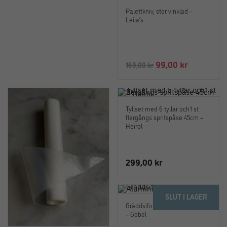
Palettkniv, stor vinklad –
Leila’s
Det
Det
99,00
kr
169,00
kr
ursprungliga
nuvarand
priset
priset
var:
är:
Tyllset med 6 tyllar och1 st
169,00 kr.
99,00 kr.
flergångs spritspåse 45cm –
Heirol
299,00
kr
SLUT I LAGER
Gräddsifon 0,5 liter Aluminium
– Gobel