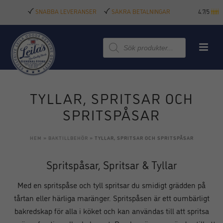
SNABBA LEVERANSER
SÄKRA BETALNINGAR
4.7/5
Produktsökning
TYLLAR, SPRITSAR OCH
SPRITSPÅSAR
HEM
»
BAKTILLBEHÖR
»
TYLLAR, SPRITSAR OCH SPRITSPÅSAR
Spritspåsar, Spritsar & Tyllar
Med en spritspåse och tyll spritsar du smidigt grädden på
tårtan eller härliga maränger. Spritspåsen är ett oumbärligt
bakredskap för alla i köket och kan användas till att spritsa