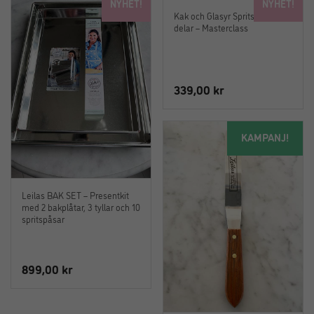
NYHET!
NYHET!
Kak och Glasyr Sprits Set i 22
delar – Masterclass
339,00
kr
KAMPANJ!
Leilas BAK SET – Presentkit
med 2 bakplåtar, 3 tyllar och 10
spritspåsar
899,00
kr