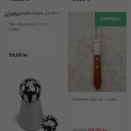
KAMPANJ!
Tyll – Rysk rostyll 2,5 cm –
Leilas
59,00
kr
Palettkniv, liten rak – Leila’s
Det
Det
69,00
kr
99,00
kr