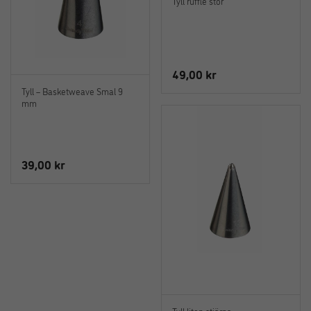
Tyll ruffle stor
49,00
kr
Tyll – Basketweave Smal 9
mm
39,00
kr
Tyll liten stjärna