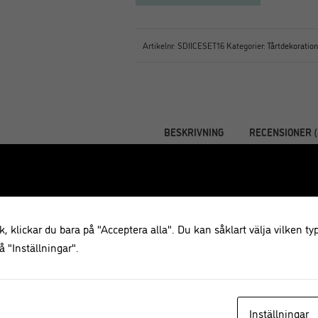
Artikelnr:
SDIICESET16
Kategorier:
Tårtdekoration
BESKRIVNING
RECENSIONER (
Beskrivning
Tyllset med 16 st tyllar i rostfritt 
, klickar du bara på "Acceptera alla". Du kan såklart välja vilken typ
Det smarta, slimmade förvaringsfo
 "Inställningar".
stål, så att du kan experimentera 
spritspåse, redo att fyllas med läc
Inställningar