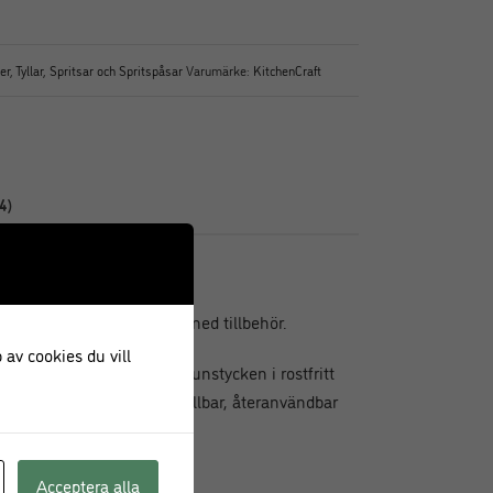
er
,
Tyllar, Spritsar och Spritspåsar
Varumärke:
KitchenCraft
4)
stål och en spritspåse i tyg med tillbehör.
 av cookies du vill
dralet rymmer 14 olika munstycken i rostfritt
med olika stilar, och en hållbar, återanvändbar
ker glasyr eller grädde.
Acceptera alla