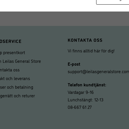
KONTAKTA OSS
DSERVICE
Vi finns alltid här för dig!
p presentkort
 Leilas General Store
E-post
ntakta oss
support@leilasgeneralstore.co
akt och leverans
Telefon kundtjänst:
iser och betalning
Vardagar 9-16
gerrätt och returer
Lunchstängt: 12-13
08-667 61 27