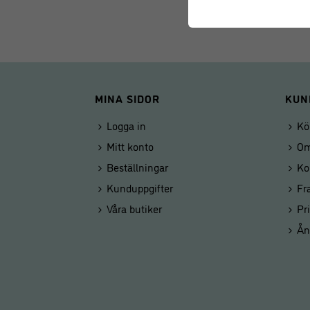
MINA SIDOR
KUN
Logga in
Kö
Mitt konto
Om
Beställningar
Ko
Kunduppgifter
Fr
Våra butiker
Pr
Ån