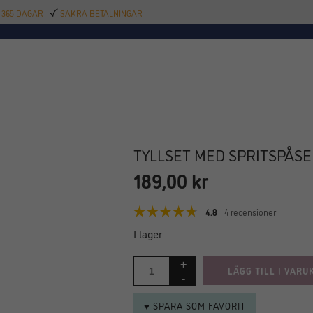
 365 DAGAR
SÄKRA BETALNINGAR
TILLBEHÖR
BAR
DELIKATESSER
KALAS
INREDNING
POOL
SAL
TYLLSET MED SPRITSPÅSE 
189,00
kr
4.8
4 recensioner
I lager
LÄGG TILL I VARU
♥ SPARA SOM FAVORIT