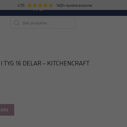
4.7/5
1400+ kundrecensioner
E
NYHETER
0
Produktsökning
I TYG 16 DELAR – KITCHENCRAFT
KORG