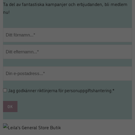
Ta del av fantastiska kampanjer och erbjudanden, bli medlem
nu!
Namn
*
Förnamn
Efternamn
E-
post
*
Hantering
Jag godkänner riktlinjerna för
personuppgiftshantering
.*
av
personuppgifter
*
*