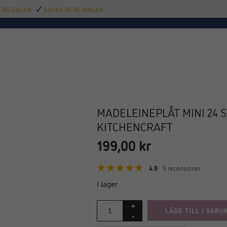
 365 DAGAR
SÄKRA BETALNINGAR
TILLBEHÖR
BAR
DELIKATESSER
KALAS
INREDNING
POOL
SAL
MADELEINEPLÅT MINI 24 S
KITCHENCRAFT
199,00
kr
4.9
9 recensioner
I lager
LÄGG TILL I VARU