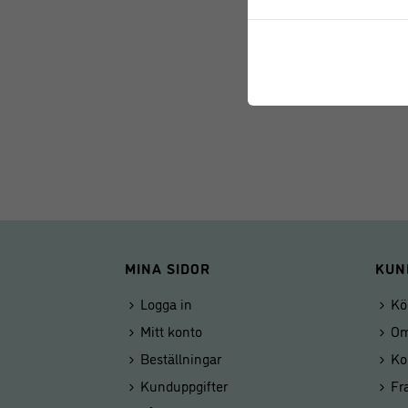
MINA SIDOR
KUN
Logga in
Kö
Mitt konto
Om
Beställningar
Ko
Kunduppgifter
Fr