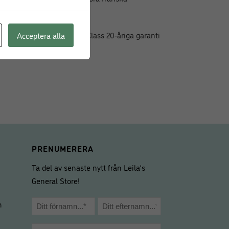
om de smakar.
 hålla och täcks av MasterClass 20-åriga garanti
Acceptera alla
PRENUMERERA
Ta del av senaste nytt från Leila’s
General Store!
Namn
m
*
Förnamn
Efternamn