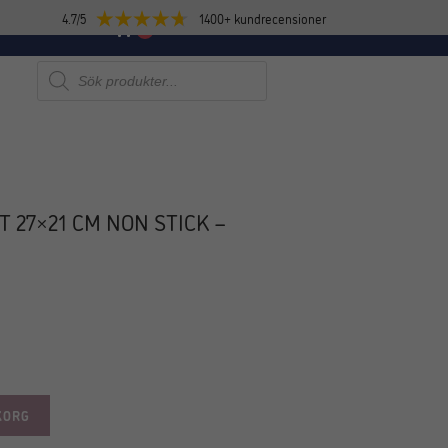
4.7/5
1400+ kundrecensioner
E
NYHETER
0
Produktsökning
T 27×21 CM NON STICK –
KORG