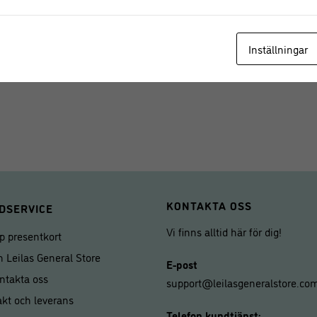
madeleines som ser lika bra ut s
Denna bakplåt är designad för att
Inställningar
och 5-åriga non-stick-garanti.
KONTAKTA OSS
DSERVICE
Vi finns alltid här för dig!
p presentkort
 Leilas General Store
E-post
ntakta oss
support@leilasgeneralstore.co
akt och leverans
Telefon kundtjänst: