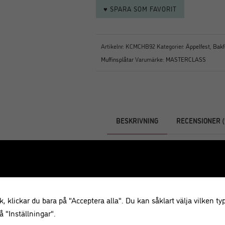
♥ SPARA SOM FAVORIT
Artikelnr:
KCMCHB92
Kategorier:
Äppelfest
,
Bakf
Muffinsplåtar
Varumärke:
MASTERCLASS
BESKRIVNING
RECENSIONER (
Beskrivning
Baka vackra små snäckformade, f
mäter 27 x 21 cm och har 24 form
, klickar du bara på "Acceptera alla". Du kan såklart välja vilken typ
Formarna har snäckskalsformade 
 "Inställningar".
mm tjocka kolstålkonstruktion hjä