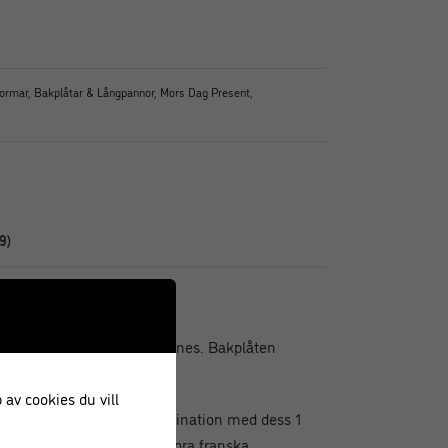
ormar
,
Bakplåtar & Långpannor
,
Mors Dag Present
,
9)
jäderlätta franska madeleines. Bakplåten
ar som mäter 5 x 3 cm.
 av cookies du vill
fördjupningar som i kombination med dess 1
lper dig att baka lagom stora franska