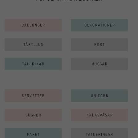
BALLONGER
DEKORATIONER
TÅRTLJUS
KORT
TALLRIKAR
MUGGAR
SERVETTER
UNICORN
SUGRÖR
KALASPÅSAR
PAKET
TATUERINGAR