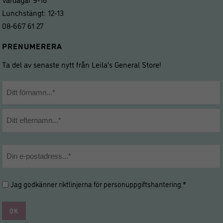
Lunchstängt: 12-13
08-667 61 27
PRENUMERERA
Ta del av senaste nytt från Leila’s General Store!
Namn
*
Förnamn
Efternamn
E-
post
*
Hantering
Jag godkänner riktlinjerna för
personuppgiftshantering
.*
av
personuppgifter
*