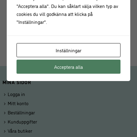
serveringskorg
eller
pommes frites-hink
till ugnsrostade
"Acceptera alla". Du kan såklart välja vilken typ av
grönsaker eller klyftpotatis – det blir en snygg detalj till
cookies du vill godkänna att klicka på
middagsdukningen.
"Inställningar".
Antal per förpackning: 20 st
Storlek:
13 x 14,5 cm
Inställningar
Acceptera alla
MINA SIDOR
Logga in
Mitt konto
Beställningar
Kunduppgifter
Våra butiker