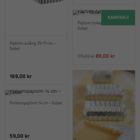
KAMPANJ!
Pajform fyrkantig 23×23 cm –
Gobel
Pajform avlång 35×11 cm –
Gobel
Det
Det
89,00
kr
179,00
kr
ursprungliga
nuvarand
priset
priset
169,00
kr
var:
är:
179,00 kr.
89,00 kr.
Portionspajform 14 cm – Gobel
59,00
kr