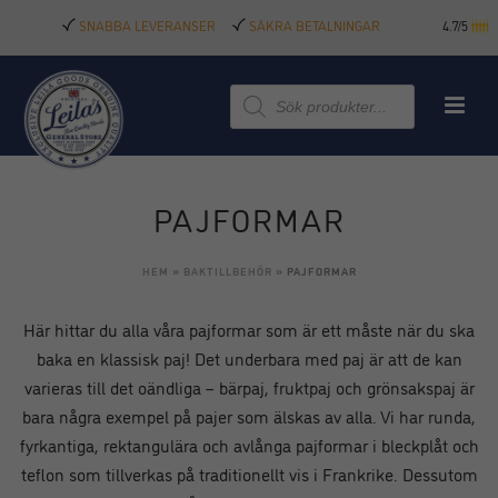
SNABBA LEVERANSER
SÄKRA BETALNINGAR
4.7/5
Produktsökning
PAJFORMAR
HEM
»
BAKTILLBEHÖR
»
PAJFORMAR
Här hittar du alla våra pajformar som är ett måste när du ska
baka en klassisk paj! Det underbara med paj är att de kan
varieras till det oändliga – bärpaj, fruktpaj och grönsakspaj är
bara några exempel på pajer som älskas av alla.
Vi har runda,
fyrkantiga, rektangulära och avlånga pajformar i bleckplåt och
teflon som tillverkas på traditionellt vis i Frankrike. Dessutom