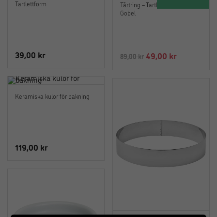
Tartlettform
Tårtring – Tartlettring 24 cm –
179,00 kr.
99,00 kr.
Gobel
39,00
kr
Det
Det
49,00
kr
89,00
kr
ursprungliga
nuvarande
priset
priset
var:
är:
Keramiska kulor för bakning
89,00 kr.
49,00 kr.
119,00
kr