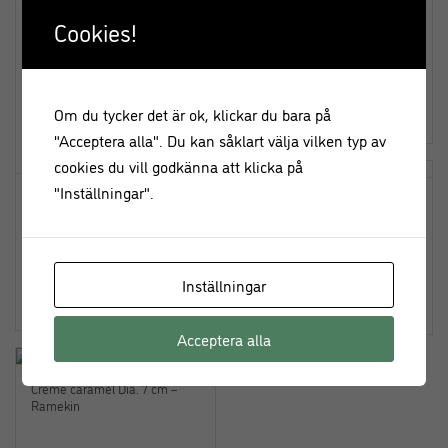
Tårtring ø 26 cm – Exxent
Cookies!
Om du tycker det är ok, klickar du bara på
159,00
kr
"Acceptera alla". Du kan såklart välja vilken typ av
cookies du vill godkänna att klicka på
"Inställningar".
Creme caramel Dia. 8,5 cm –
Tartlettform/ Flan Löstagbar
Ramekin
Botten Ø10 cm Non Stick –
KitchenCraft
Inställningar
49,00
kr
169,00
kr
Acceptera alla
Creme caramel Dia. 7 cm –
Ramekin