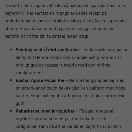
Oavsett vilken paj du vill baka så bakas den självklart bäst i en
pajform! Vi har samlat en mängd av Leilas recept på
underbara pajer som är otroligt vackra att se på och supergoda
att äta. Prova baka en härlig paj i en snygg och praktisk
pajform och hitta din favoritpaj redan idag!
Smulpaj med rårörd vaniljkräm
– En klassisk smulpaj är
aldrig fel! Denna med smak av äpple och plommon är
otroligt god och passar utmärkt med den rårörda
vaniljkrämen.
Boston Apple Pecan Pie
– Denna härliga äppelpaj med
en amerikansk touch bakas bäst i en pajform med höga
kanter. Enkel och snabb att göra och smakar himmelskt
gott!
Rabarberpaj med jordgubbar
– Få pajer andas så
mycket sommar som en paj med rabarber och
jordgubbar. Tänk på att använda en pajform av porslin