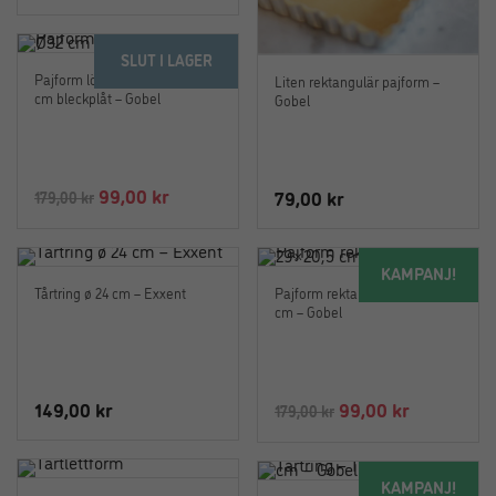
SLUT I LAGER
Pajform löstagbar botten Ø32
Liten rektangulär pajform –
cm bleckplåt – Gobel
Gobel
Det
Det
99,00
kr
79,00
kr
179,00
kr
ursprungliga
nuvarande
priset
priset
KAMPANJ!
var:
är:
Tårtring ø 24 cm – Exxent
Pajform rektangulär 29×20,5
179,00 kr.
99,00 kr.
cm – Gobel
Det
Det
149,00
kr
99,00
kr
179,00
kr
ursprungliga
nuvarand
priset
priset
KAMPANJ!
var:
är: