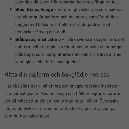
eller glas då syran från rabarber kan missfärga metall.
Bleu, Blanc, Rouge
– En otroligt vacker paj som bakas i
en rektangulär pajform och dekoreras som Frankrikes
flagga med blåbär och hallon som du pudrar med
florsocker. Snygg och god!
Blåbärspaj med vallmo
– I våra svenska skogar finns det
gott om blåbär att plocka för att sedan baka en supergod
blåbärspaj som kompletteras med vallmo. Servera med
vaniljglass eller lättvispad grädde!
Hitta din pajform och bakglädje hos oss
Här på Leilas tror vi på att bra och snygga redskap inspirerar
och ger bakglädje. Med en snygg och hållbar pajform kommer
det bli roligt att ta dig an nya utmaningar i köket. Överraska
någon du tycker om med en fantastiskt god och vacker paj
som du har bakat själv!