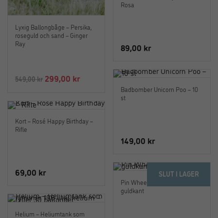
499,00 kr.
279,00 kr
Rosa
Lyxig Ballongbåge – Persika,
roseguld och sand – Ginger
Ray
89,00
kr
Det
Det
299,00
kr
549,00
kr
ursprungliga
nuvarande
Badbomber Unicorn Poo – 10
st
priset
priset
var:
är:
Kort – Rosé Happy Birthday –
549,00 kr.
299,00 kr.
Rifle
149,00
kr
69,00
kr
SLUT I LAGER
Pin Wheels – Pastell med
guldkant
Helium – Heliumtank som