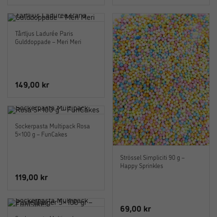
Tårtljus Ladurée Paris
Gulddoppade – Meri Meri
149,00
kr
Sockerpasta Multipack Rosa
5×100 g – FunCakes
Strössel Simpliciti 90 g –
Happy Sprinkles
119,00
kr
69,00
kr