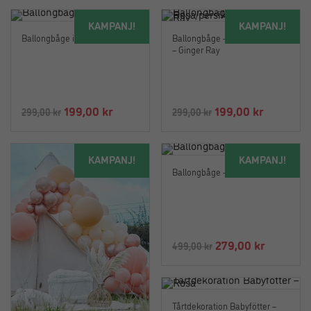
KAMPANJ!
KAMPANJ!
Ballongbåge i pastell
Ballongbåge – Rosa/persika/vit
– Ginger Ray
Det
Det
Det
Det
199,00
kr
199,00
kr
299,00
kr
299,00
kr
ursprungliga
nuvarande
ursprungliga
nuvaran
priset
priset
priset
priset
KAMPANJ!
KAMPANJ!
var:
är:
var:
är:
Ballongbåge – Rosa-Lila
299,00 kr.
199,00 kr.
299,00 kr.
199,00 kr
Det
Det
279,00
kr
499,00
kr
ursprungliga
nuvaran
priset
priset
var:
är:
Tårtdekoration Babyfötter –