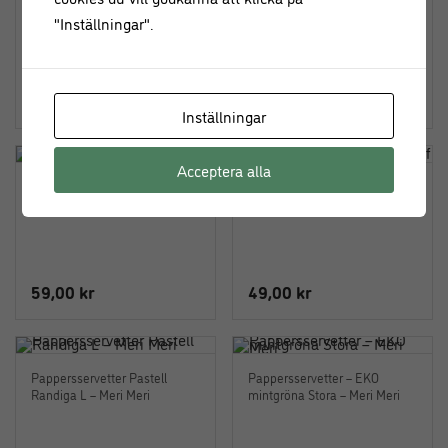
folierade 24 st – House of
folierade 24 st – House of
"Inställningar".
Marie
Marie
49,00
kr
49,00
kr
Inställningar
Acceptera alla
Muffinsformar Mint 50 st –
Muffinsformar mini Mintgröna
House of Marie
60 st – House of Marie
59,00
kr
49,00
kr
Pappersservetter Pastell
Pappersservetter – EKO
Randiga L – Meri Meri
mintgröna Stora – Meri Meri