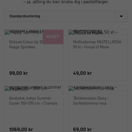
– ja, allting du kan önska dig i pastellfärger.
NYHET!
Strössel Colour Up 90 g –
Muffinsformar PASTELLROSA
Happy Sprinkles
50 st – House of Marie
99,00
kr
49,00
kr
Bordsduk, Indian Summer
Tårtdekoration Daisy –
Easter 150×350 cm – Chamois
Sockerblommor rosa
1069,00
kr
69,00
kr