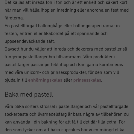
Det kallas att inreda ton i ton och är ett enkelt och säkert kort
när man vill hålla ihop en inredning eller anordna en fest med
färgtema.
En pastellfärgad ballongbåge eller ballongdraperi ramar in
festen, entrén eller fikabordet på ett spännande och
uppseendeväckande sätt.
Oavsett hur du väljer att inreda och dekorera med pasteller så
fungerar pastellfärger bra tillsammans. Våra produkter i
pastellfärger passar perfekt ihop och kan gärna kombineras
med våra unicorn- och prinsessprodukter, för den som vill
bjuda in till
enhörningskalas
eller
prinsesskalas
.
Baka med pastell
Våra olika sorters strössel i pastellfärger och vår pastellfärgade
sockerpasta och livsmedelsfärg är bara några av tillbehören du
kan använda i din bakning för att få till det där lilla extra. För
den som tycker om att baka cupcakes har vi en mängd olika