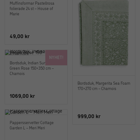
Muffinsformar Pastellrosa
folierade 24 st – House of
Marie
49,00
kr
NYHET!
Bordsduk, Indian Summer
Green Rose 150×350 cm –
Chamois
Bordsduk, Margerita Sea Foam
170×270 cm – Chamois
1069,00
kr
999,00
kr
Pappersservetter Cottage
Garden L – Meri Meri