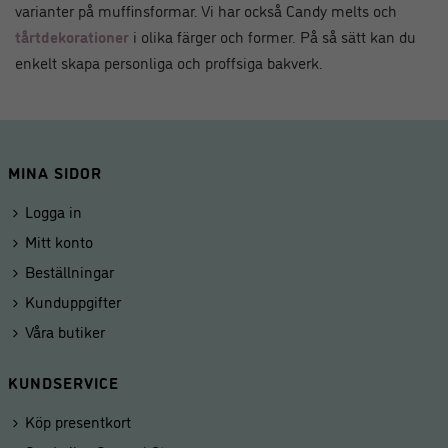
varianter på muffinsformar. Vi har också Candy melts och
tårtdekorationer
i olika färger och former. På så sätt kan du
enkelt skapa personliga och proffsiga bakverk.
MINA SIDOR
Logga in
Mitt konto
Beställningar
Kunduppgifter
Våra butiker
KUNDSERVICE
Köp presentkort