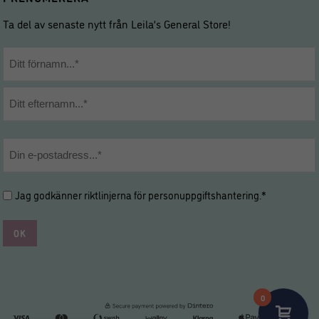
Ta del av senaste nytt från Leila’s General Store!
Namn
*
Förnamn
Efternamn
E-
post
*
Hantering
Jag godkänner riktlinjerna för
personuppgiftshantering
.*
av
personuppgifter
*
*
0