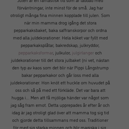
Julen är en fantastisk tid som är laddad med
förväntningar, inte minst för de små. Jag har
otroligt många fina minnen kopplade till julen. Som
när min mamma drog igång det stora
pepparkaksbaket, baka saffranskorpor och ordna
med alla juldekorationer. Hela köket var fyllt med
pepparkaksplåtar, bakredskap, julkryddor,
pepparkaksformar
, julkulor,
julgirlanger
och
juldekorationer till det stora julbaket (ni vet, nästan
den typ av kaos som det blir när Pippi Långstrump
bakar pepparkakor och går loss med alla
juldekorationer. Hon knöt ett huckle om huvudet på
oss och så på med ett förkläde. Det var bara att
hugga i… Men att få mjöliga händer var något som
jag såg fram emot. Detta upprepades år efter år och
idag är jag otroligt glad över att mamma tog sig tid
och gjorde detta tillsammans med oss. Traditioner
för med sig starka minnen och blir magiska i sig.