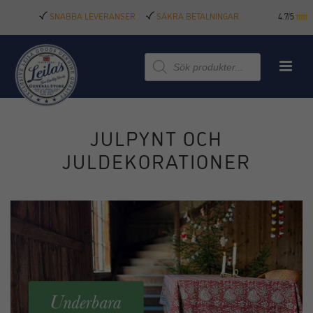
SNABBA LEVERANSER
SÄKRA BETALNINGAR
4.7/5
Produktsökning
JULPYNT OCH
JULDEKORATIONER