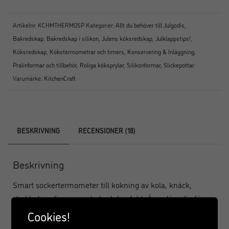
Artikelnr:
KCHMTHERMOSP
Kategorier:
Allt du behöver till Julgodis
,
Bakredskap
,
Bakredskap i silikon
,
Julens köksredskap
,
Julklappstips!
,
Köksredskap
,
Kökstermometrar och timers
,
Konservering & Inläggning
,
Pralinformar och tillbehör
,
Roliga köksprylar
,
Silikonformar
,
Slickepottar
Varumärke:
KitchenCraft
BESKRIVNING
RECENSIONER (18)
Beskrivning
Smart sockertermometer till kokning av kola, knäck,
choklad, godis, marmelad och konfekt. Även lämplig för
matlagning.
Cookies!