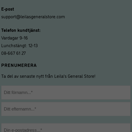
E-post
support@leilasgeneralstore.com
Telefon kundtjänst:
Vardagar 9-16
Lunchstängt: 12-13
08-667 61 27
PRENUMERERA
Ta del av senaste nytt från Leila’s General Store!
Namn
*
Förnamn
Efternamn
E-