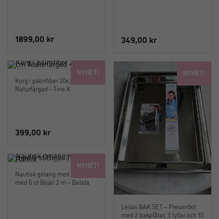
1899,00
kr
349,00
kr
NYHET!
NYHET!
Korg i palmfiber 20x32x8 cm
Naturfärgad – Tine K
399,00
kr
NYHET!
Nautisk girlang med flöten
med 6 st Bojar 3 m – Batela
Leilas BAK SET – Presentkit
med 2 bakplåtar, 3 tyllar och 10