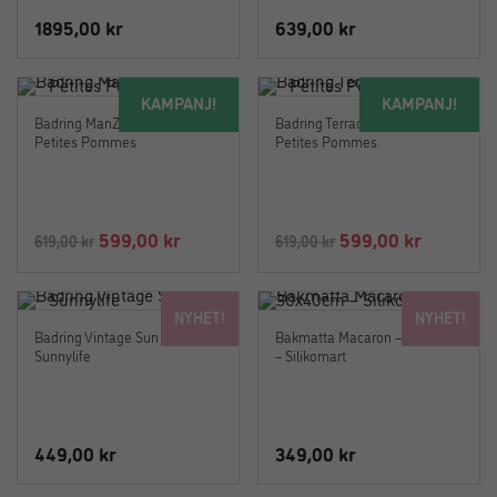
1895,00
kr
639,00
kr
KAMPANJ!
KAMPANJ!
Badring ManZanilla 120 cm –
Badring Terracotta 120 cm –
Petites Pommes
Petites Pommes
Det
Det
Det
Det
599,00
kr
599,00
kr
619,00
kr
619,00
kr
ursprungliga
nuvarande
ursprungliga
nuvaran
priset
priset
priset
priset
NYHET!
NYHET!
var:
är:
var:
är:
Badring Vintage Sun Buoy –
Bakmatta Macaron – 30x40cm
619,00 kr.
599,00 kr.
619,00 kr.
599,00 kr
Sunnylife
– Silikomart
449,00
kr
349,00
kr