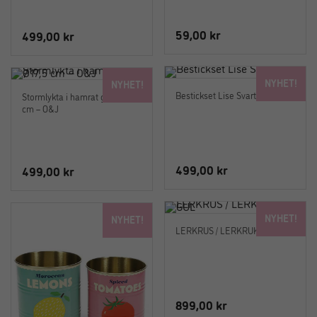
59,00
kr
499,00
kr
NYHET!
NYHET!
Bestickset Lise Svart – O&J
Stormlykta i hamrat glas Ø17,5
cm – O&J
499,00
kr
499,00
kr
NYHET!
NYHET!
LERKRUS / LERKRUKA GUL
899,00
kr