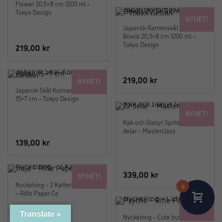
Flower 20,5×8 cm 1200 ml –
Tokyo Design
NYHET!
Japansk Ramenskål Mixed
Bowls 20,5×8 cm 1200 ml –
Tokyo Design
219,00
kr
219,00
kr
NYHET!
Japansk Skål Koimari Botan
15×7 cm – Tokyo Design
NYHET!
Kak och Glasyr Sprits Set i 22
delar – Masterclass
139,00
kr
339,00
kr
NYHET!
Nyckelring – 2 Katter i en tröja
0
– Rifle Paper Co
NYHET!
Translate »
Nyckelring – Cute but Psycho –