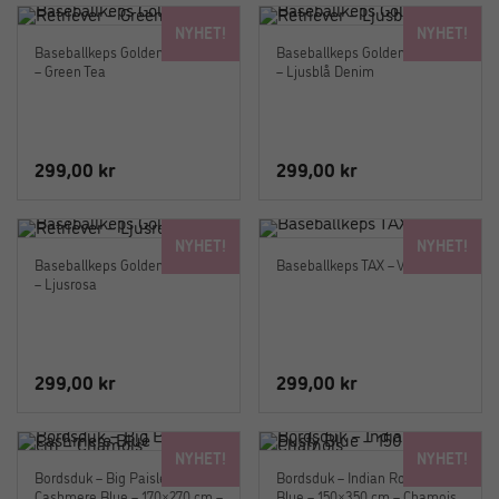
NYHET!
NYHET!
Baseballkeps Golden Retriever
Baseballkeps Golden Retriever
– Green Tea
– Ljusblå Denim
299,00
kr
299,00
kr
NYHET!
NYHET!
Baseballkeps Golden Retriever
Baseballkeps TAX – Vit
– Ljusrosa
299,00
kr
299,00
kr
NYHET!
NYHET!
Bordsduk – Big Paisley
Bordsduk – Indian Rose Dusty
Cashmere Blue – 170×270 cm –
Blue – 150×350 cm – Chamois