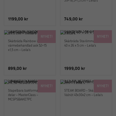
39×18,5×1,5 cm – Leila’s
1199,00
kr
749,00
kr
NYHET!
NYHET!
Skärbräda Rainbow i
Skärbräda Stavlimmad Valnöt
värmebehandlad ask 52×15
40 x 26 x 5 cm – Leila’s
x1,5 cm – Leila’s
899,00
kr
1999,00
kr
NYHET!
NYHET!
Stapelbara bakformar – Set i 7
STEAK BOARD – Skärbräda i
delar – MasterClass –
Valnöt 45x30x2 cm – Leila’s
MCSPSBAKE7PC