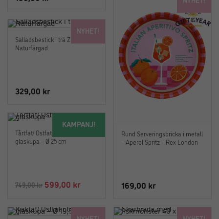
NYHET!
Salladsbestick i trä Zion –
Naturfärgad
329,00
kr
KAMPANJ!
Tårtfat/ Ostfat i trä med
Rund Serveringsbricka i metall
glaskupa – Ø 25 cm
– Aperol Spritz – Rex London
Det
Det
599,00
kr
169,00
kr
749,00
kr
ursprungliga
nuvarande
priset
priset
NYHET!
NYHET!