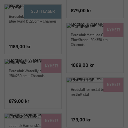
879,00
kr
SLUT I LAGER
Bordsduk Waterlily Cashmere
Blue Rund Ø 220cm – Chamois
NYHET!
Bordsduk Mathilde Orange &
Blue/Green 150×350 cm –
Chamois
1189,00
kr
1069,00
kr
NYHET!
Bordsduk Waterlily Navy Blue
150×230 cm – Chamois
NYHET!
Brödställ för rostat bröd i
rostfritt stål
879,00
kr
179,00
kr
NYHET!
Japansk Ramenskål Lily