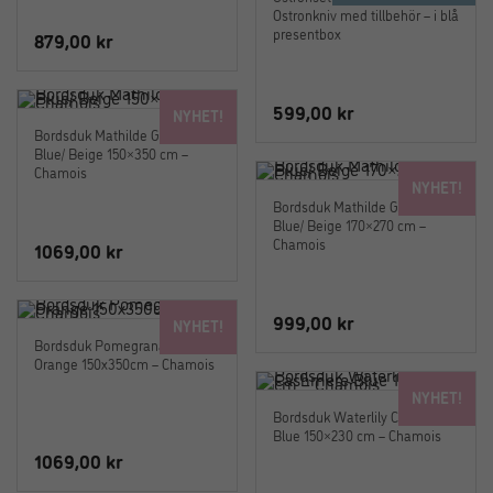
Ostronkniv med tillbehör – i blå
presentbox
879,00
kr
599,00
kr
NYHET!
Bordsduk Mathilde Green/
Blue/ Beige 150×350 cm –
Chamois
NYHET!
Bordsduk Mathilde Green/
Blue/ Beige 170×270 cm –
Chamois
1069,00
kr
999,00
kr
NYHET!
Bordsduk Pomegranate
Orange 150x350cm – Chamois
NYHET!
Bordsduk Waterlily Cashmere
Blue 150×230 cm – Chamois
1069,00
kr