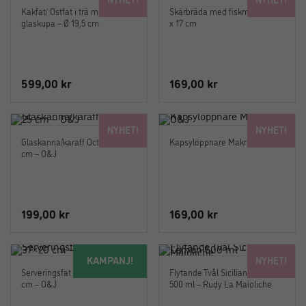
var:
är:
Kakfat/ Ostfat i trä med
Skärbräda med fiskmönster 40
749,00 kr.
599,00 kr.
glaskupa – Ø 19,5 cm
x 17 cm
599,00
kr
169,00
kr
NYHET!
NYHET!
Glaskanna/karaff Octavia 25
Kapsylöppnare Makrill – O&J
cm – O&J
199,00
kr
169,00
kr
KAMPANJ!
NYHET!
Serveringsfat i stengods 37×20
Flytande Tvål Sicilian Lemon
cm – O&J
500 ml – Rudy La Maioliche