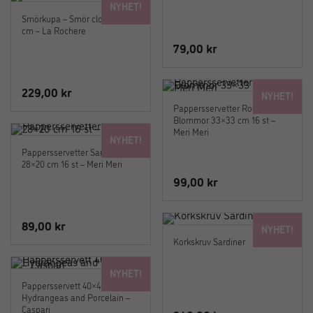
NYHET!
Smörkupa – Smör cloché 10
cm – La Rochere
79,00
kr
229,00
kr
NYHET!
Pappersservetter Rococo
Blommor 33×33 cm 16 st –
Meri Meri
NYHET!
Pappersservetter Sardiner
28×20 cm 16 st – Meri Meri
99,00
kr
89,00
kr
NYHET!
Korkskruv Sardiner
NYHET!
Pappersservett 40×40 cm
Hydrangeas and Porcelain –
Caspari