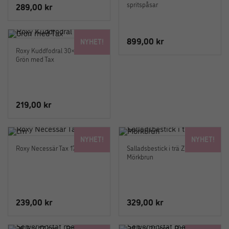
spritspåsar
289,00
kr
899,00
kr
NYHET!
Roxy Kuddfodral 30×50 cm
Grön med Tax
219,00
kr
NYHET!
NYHET!
Roxy Necessär Tax 17×11 cm
Salladsbestick i trä Zion –
Mörkbrun
239,00
kr
329,00
kr