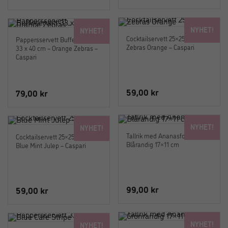
ursprungliga
nuvarande
priset
priset
NYHET!
NYHET!
var:
är:
Cocktailservett 25×25 cm –
Pappersservett Buffeservett
499,00 kr.
349,00 kr.
Zebras Orange – Caspari
33 x 40 cm – Orange Zebras –
Caspari
59,00
kr
79,00
kr
NYHET!
NYHET!
Tallrik med Ananasform
Cocktailservett 25×25 cm –
Blårandig 17×11 cm
Blue Mint Julep – Caspari
99,00
kr
59,00
kr
NYHET!
NYHET!