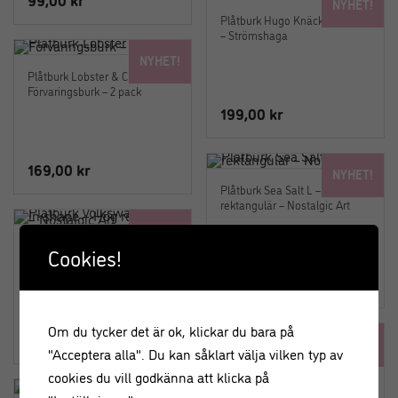
NYHET!
Plåtburk Hugo Knäckebröd Vit
– Strömshaga
NYHET!
Plåtburk Lobster & Crab –
Förvaringsburk – 2 pack
199,00
kr
169,00
kr
NYHET!
Plåtburk Sea Salt L – Hög
rektangulär – Nostalgic Art
NYHET!
Plåtburk Volkswagen Good in
Cookies!
shape – Hög rektangulär –
Nostalgic Art
169,00
kr
Om du tycker det är ok, klickar du bara på
169,00
kr
NYHET!
"Acceptera alla". Du kan såklart välja vilken typ av
Salladsbestick Zoey 30 cm
natur – O&J
cookies du vill godkänna att klicka på