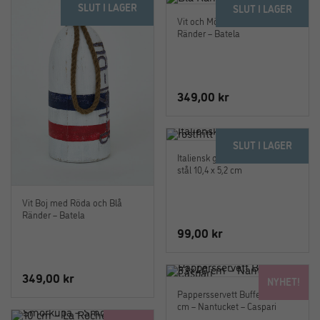
SLUT I LAGER
SLUT I LAGER
var:
är:
var:
är:
Vit och Mörkblå Boj med Blå
299,00 kr.
249,00 kr.
299,00 kr.
249,00 k
Ränder – Batela
349,00
kr
SLUT I LAGER
Italiensk glasskupa i rostfritt
stål 10,4 x 5,2 cm
Vit Boj med Röda och Blå
Ränder – Batela
99,00
kr
349,00
kr
NYHET!
Pappersservett Buffe 33×40
cm – Nantucket – Caspari