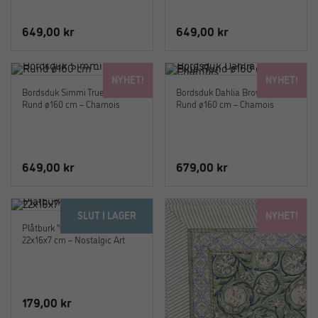
649,00
kr
649,00
kr
NYHET!
NYHET!
Bordsduk Simmi True Blue
Bordsduk Dahlia Brown & Blue
Rund ø160 cm – Chamois
Rund ø160 cm – Chamois
649,00
kr
679,00
kr
SLUT I LAGER
NYHET!
Plåtburk “Garden Seeds”
22x16x7 cm – Nostalgic Art
179,00
kr