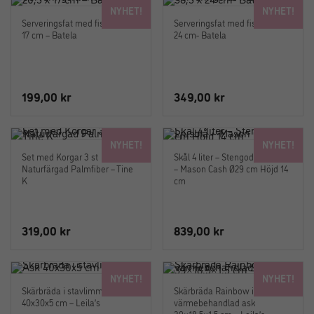
NYHET!
NYHET!
Serveringsfat med fiskar 26,5 x
Serveringsfat med fiskar 38,5 x
17 cm – Batela
24 cm- Batela
199,00
kr
349,00
kr
NYHET!
NYHET!
Set med Korgar 3 st
Skål 4 liter – Stengods Ljusblå
Naturfärgad Palmfiber – Tine
– Mason Cash Ø29 cm Höjd 14
K
cm
319,00
kr
839,00
kr
NYHET!
NYHET!
Skärbräda i stavlimmad Ask
Skärbräda Rainbow i
40x30x5 cm – Leila’s
värmebehandlad ask