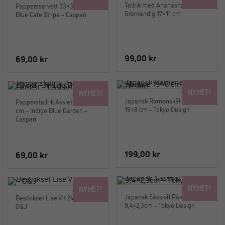
Tallrik med Ananasform
Pappersservett 33×33 cm –
Grönrandig 17×11 cm
Blue Cafe Stripe – Caspari
99,00
kr
69,00
kr
NYHET!
NYHET!
Japansk Ramenskål Shidare
Papperstallrik Assiette Dia. 20
19×8 cm – Tokyo Design
cm – Indigo Blue Garden –
Caspari
199,00
kr
69,00
kr
NYHET!
NYHET!
Japansk Såsskål Räka
Bestickset Lise Vit 24 delar –
9,4×2,3cm – Tokyo Design
O&J