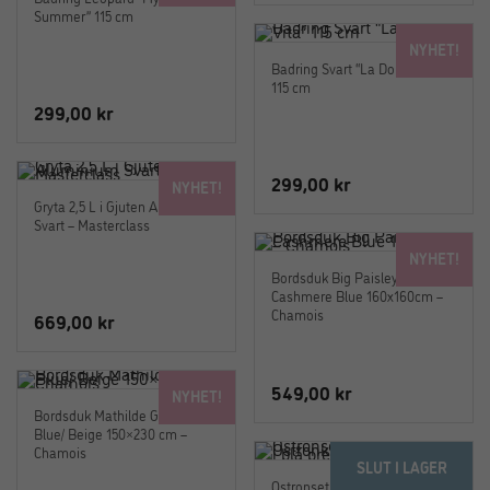
Summer” 115 cm
NYHET!
Badring Svart “La Dolce Vita”
115 cm
299,00
kr
299,00
kr
NYHET!
Gryta 2,5 L i Gjuten Aluminium
Svart – Masterclass
NYHET!
Bordsduk Big Paisley
Cashmere Blue 160x160cm –
Chamois
669,00
kr
549,00
kr
NYHET!
Bordsduk Mathilde Green/
Blue/ Beige 150×230 cm –
Chamois
SLUT I LAGER
Ostronset Laguiole –