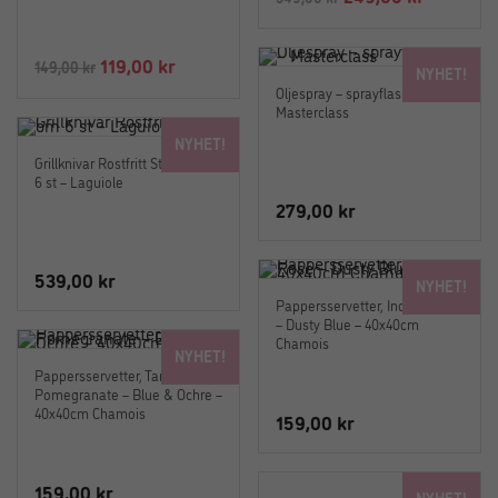
ursprungliga
nuvaran
priset
priset
Det
Det
119,00
kr
149,00
kr
NYHET!
var:
är:
ursprungliga
nuvarande
Oljespray – sprayflaska olja –
549,00 kr.
249,00 k
Masterclass
priset
priset
NYHET!
var:
är:
Grillknivar Rostfritt Stål Set om
149,00 kr.
119,00 kr.
6 st – Laguiole
279,00
kr
539,00
kr
NYHET!
Pappersservetter, Indian Rose
– Dusty Blue – 40x40cm
Chamois
NYHET!
Pappersservetter, Tangier
Pomegranate – Blue & Ochre –
40x40cm Chamois
159,00
kr
159,00
kr
NYHET!