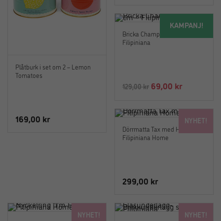
KAMPANJ!
Bricka Champagne 18 x14 cm –
Filipiniana
Plåtburk i set om 2 – Lemon
Tomatoes
Det
Det
69,00
kr
129,00
kr
ursprungliga
nuvarand
priset
priset
169,00
kr
NYHET!
var:
är:
Dörrmatta Tax med Hatt –
129,00 kr.
69,00 kr.
Filipiniana Home
299,00
kr
NYHET!
NYHET!