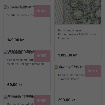
NYHET!
Snörburk Beige – Strömshaga
Bordsduk, Tangier
Pomegranate – 170×400 cm –
Chamois
149,00
kr
1399,00
kr
NYHET!
Pappersservett Dark Denim
W.Morris – Klippan Yllefabrik
NYHET!
Badring “Hotter than last
summer” 115 cm
69,00
kr
299,00
kr
NYHET!
Badring Leopard “My Wild