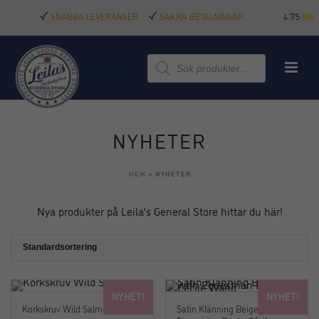
SNABBA LEVERANSER
SÄKRA BETALNINGAR
4.7/5
Produktsökning
NYHETER
HEM
»
NYHETER
Nya produkter på Leila’s General Store hittar du här!
NYHET!
NYHET!
Korkskruv Wild Salmon
Satin Klänning Beige – with