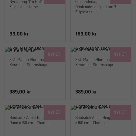
Nyckelring “I’m Hot” –
Glasunderlägg-
Filipiniana Home
Drinkunderlägg set om 3 –
Filipiniana
99,00
kr
169,00
kr
NYHET!
NYHET!
Skål Marion Blomma Stor Grön
Skål Marion Blomma Stor Blå
Keramik – Strömshaga
Keramik – Strömshaga
389,00
kr
389,00
kr
NYHET!
NYHET!
Bordsduk Apple Turquoise
Bordsduk Apple Beige Rund
Rund ø160 cm – Chamois
ø160 cm – Chamois