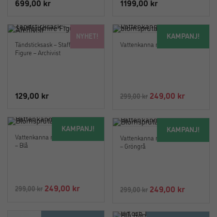
699,00
kr
1199,00
kr
KAMPANJ!
NYHET!
Tändsticksask – Staffordshire
Vattenkanna med blomspruta
Figure – Archivist
Det
Det
129,00
kr
249,00
kr
299,00
kr
ursprungliga
nuvaran
priset
priset
KAMPANJ!
KAMPANJ!
var:
är:
Vattenkanna med Blomspruta
Vattenkanna med Blomspruta
299,00 kr.
249,00 k
– Blå
– Gröngrå
Det
Det
249,00
kr
Det
Det
249,00
kr
299,00
kr
299,00
kr
ursprungliga
nuvarande
ursprungliga
nuvaran
priset
priset
priset
priset