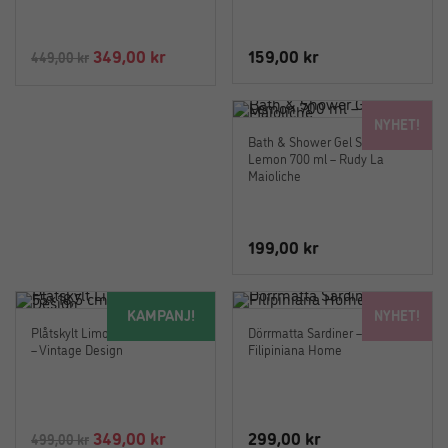
Det
Det
349,00
kr
159,00
kr
449,00
kr
ursprungliga
nuvarande
priset
priset
NYHET!
var:
är:
Bath & Shower Gel Sicilian
449,00 kr.
349,00 kr.
Lemon 700 ml – Rudy La
Maioliche
199,00
kr
KAMPANJ!
NYHET!
Plåtskylt Limonade 55×18,5 cm
Dörrmatta Sardiner –
– Vintage Design
Filipiniana Home
Det
Det
349,00
kr
299,00
kr
499,00
kr