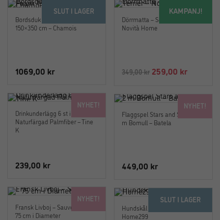
KAMPANJ!
SLUT I LAGER
Bordsduk Margerita Sea Foam
Dörrmatta – Scottish Terrier –
150×350 cm – Chamois
Novità Home
Det
Det
1069,00
kr
259,00
kr
349,00
kr
ursprungliga
nuvaran
priset
priset
NYHET!
NYHET!
var:
är:
Drinkunderlägg 6 st i
Flaggspel Stars and Stripes 2
349,00 kr.
259,00 k
Naturfärgad Palmfiber – Tine
m Bomull – Batela
K
239,00
kr
449,00
kr
NYHET!
SLUT I LAGER
Fransk Livboj – Sauveteurs –
Hundskål ljusbrun – Novità
75 cm i Diameter
Home299