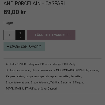
AND PORCELAIN – CASPARI
89,00
kr
I lager
LÄGG TILL I VARUKORG
♥ SPARA SOM FAVORIT
Artikelnr:
16400D
Kategorier:
Blå och vit design
,
Blått Party
,
Bröllopsdekorationer
,
Flower Power Party
,
MIDSOMMARDEKORATION
,
Nyheter
,
Papperstallrikar, pappersmuggar och pappersservetter
,
Servetter
,
Studentdekorationer
,
Studentdukning
,
Tallrikar, Servetter & Muggar
,
TOPPLISTAN JUST NU!
Varumärke:
Caspari