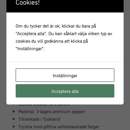
Cookies!
Caspari-servetterna är dessutom:
FSC-certifierade
Om du tycker det är ok, klickar du bara på
biologiskt nedbrytbara
"Acceptera alla". Du kan såklart välja vilken typ av
komposterbara
cookies du vill godkänna att klicka på
tillverkade av miljömedvetna råmaterial
"Inställningar".
Ett perfekt val för dig som vill kombinera stil, kvalitet och
hållbarhet.
Inställningar
Produktinformation
20 servetter per förpackning
Acceptera alla
Storlek hopvikt: 19 x 19 cm
Storlek utvikta: 38 x 38 cm
Material: 3-lagers premium papper
Tillverkade i Tyskland
Tryckta med giftfria vattenbaserade färger