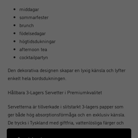
middagar
sommarfester
brunch
födelsedagar
högtidsdukningar
afternoon tea
cocktailpartyn
Den dekorativa designen skapar en lyxig känsla och lyfter
enkelt hela bordsdukningen.
Hållbara 3-Lagers Servetter i Premiumkvalitet
Servetterna är tillverkade i slitstarkt 3-lagers papper som
ger både hög absorptionsförmåga och en exklusiv känsla.
De trycks i Tyskland med giftfria, vattenlösliga färger och
livsmedelssäkert bläck.