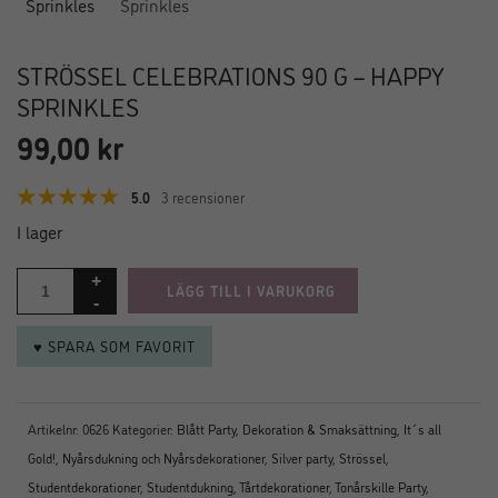
STRÖSSEL CELEBRATIONS 90 G – HAPPY
SPRINKLES
99,00
kr
5.0
3 recensioner
I lager
LÄGG TILL I VARUKORG
♥ SPARA SOM FAVORIT
Artikelnr:
0626
Kategorier:
Blått Party
,
Dekoration & Smaksättning
,
It´s all
Gold!
,
Nyårsdukning och Nyårsdekorationer
,
Silver party
,
Strössel
,
Studentdekorationer
,
Studentdukning
,
Tårtdekorationer
,
Tonårskille Party
,