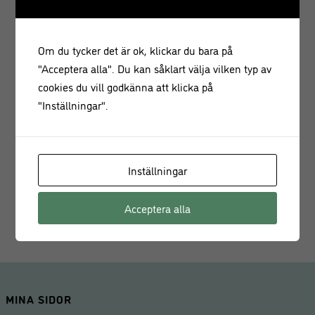
Socker, stärkelse (VETE, majs, potatis, ris), mjöl (VETE,
mältat VETE, ris), VETEGLUTEN, vegetabiliska oljor (solros,
raps, kokos), vegetabiliskt fett (palmolja), glukossirap,
Om du tycker det är ok, klickar du bara på
HELMJÖLKSPULVER, kakaosmör, kakaomassa, färg (E100,
"Acceptera alla". Du kan såklart välja vilken typ av
E101, E120, E122*, E124*, E131, E132, E133, E141, E153,
cookies du vill godkänna att klicka på
E160a, E172, E173, E174), matfärg (naturlig vaniljsmak),
"Inställningar".
arom, ytbehandlingsmedel (E901, E903, E904),
förtjockningsmedel (E406, E414), emulgeringsmedel
(lecitiner (solros, rasp, SOJA), E473), gelatin (nötkött),
släppmedel (E470b, E553b, E555), salt. Kan innehålla spår
Inställningar
av nötter. *”E122*, E124*: Kan vara udda aktivitet och
uppmärksamhet hos barn”.
Acceptera alla
MINA SIDOR