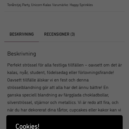
Tonårstjej Party
,
Unicorn Kalas
Varumärke:
Happy Sprinkles
BESKRIVNING
RECENSIONER (3)
Beskrivning
Perfekt strössel för alla festliga tillfällen – oavsett om det är
kalas, nyår, student, födelsedag eller förlovningsfirande!
Oavsett tillfälle älskar vi en fest och denna
strösselblandning gör att alla har det ännu bättre! En
ganska speciell blandning av färgglada chokladbollar,
silverströssel, stjärnor och metallics. Vi är redo att fira, och
när du har dekorerat dina tårtor, cupcakes eller kakor kan vi
få igång den här festen!
Cookies!