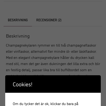
BESKRIVNING
RECENSIONER (2)
Beskrivning
Champagnekylaren rymmer en till två champagneflaskor
eller vinflaskor, alternativt fler mindre öl- eller läskflaskor.
Med en elegant champagnekylare håller du drycken kall
med stil, men det ger även dukningen det lilla extra och blir
en festlig detalj, passar lika bra till buffébordet som en
cocktailmiddag, ett bröllop, en examensfest eller när
jubilaren ska firas. Eftersom vinkylaren är tillverkad i
Cookies!
aluminium är den lätt i sig själv och kan med fördel tas
med ut på balkongen, till trädgården eller varför inte fylla
upp den med is och dryck och ta med som en gå-bort-
Om du tycker det är ok, klickar du bara på