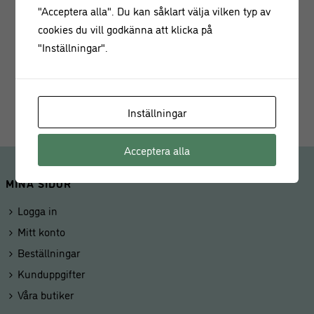
present?
"Acceptera alla". Du kan såklart välja vilken typ av
cookies du vill godkänna att klicka på
• Endast handdisk, torka torr med handduk
"Inställningar".
• Höjd:
23 cm
• Diameter: 31
cm
• Material:
Rostfritt Stål
Inställningar
Acceptera alla
MINA SIDOR
Logga in
Mitt konto
Beställningar
Kunduppgifter
Våra butiker