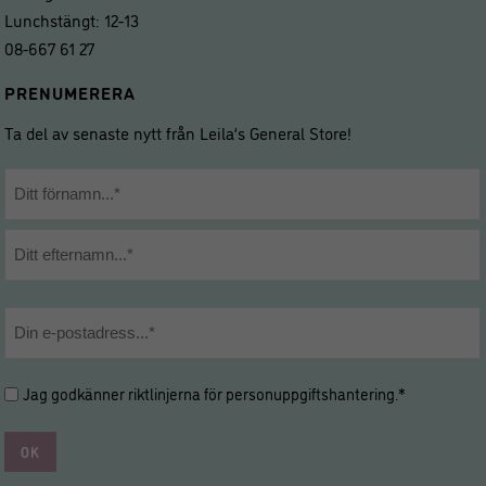
Lunchstängt: 12-13
08-667 61 27
PRENUMERERA
Ta del av senaste nytt från Leila’s General Store!
Namn
*
Förnamn
Efternamn
E-
post
*
Hantering
Jag godkänner riktlinjerna för
personuppgiftshantering
.*
av
personuppgifter
*