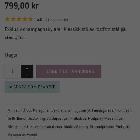
799,00
kr
5.0
2 recensioner
Exklusiv champagnekylare i klassisk stil av rostfritt stål på
stadig fot.
I lager
LÄGG TILL I VARUKORG
♥ SPARA SOM FAVORIT
Artikelnr:
37666
Kategorier:
Dekorationer till julpartyt
,
Farsdagpresent
,
Grillfest
,
Grilltillbehör
,
Juldukning
,
Julklappstips!
,
Kräftskiva
,
Poolparty
,
Presenttips!
,
Skaldjursfest
,
Studentdekorationer
,
Studentdukning
,
Studentpresent
,
Vinkylare
Varumärke:
Exxent