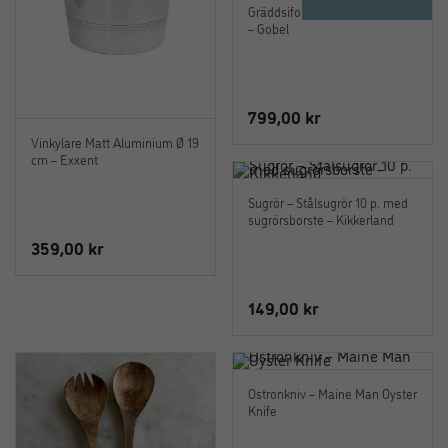
Gräddsifon 0,5 liter Aluminium
– Gobel
799,00
kr
Vinkylare Matt Aluminium Ø 19
cm – Exxent
Sugrör – Stålsugrör 10 p. med
sugrörsborste – Kikkerland
359,00
kr
149,00
kr
Ostronkniv – Maine Man Oyster
Knife