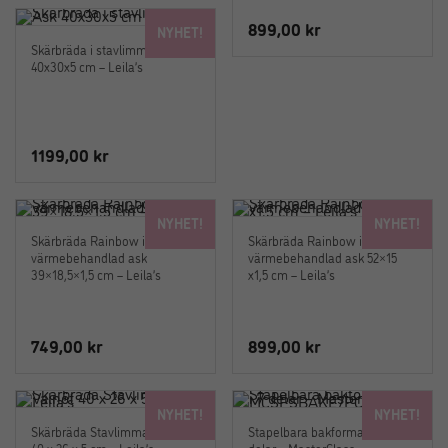
899,00
kr
NYHET!
Skärbräda i stavlimmad Ask
40x30x5 cm – Leila’s
1199,00
kr
NYHET!
NYHET!
Skärbräda Rainbow i
Skärbräda Rainbow i
värmebehandlad ask
värmebehandlad ask 52×15
39×18,5×1,5 cm – Leila’s
x1,5 cm – Leila’s
749,00
kr
899,00
kr
NYHET!
NYHET!
Skärbräda Stavlimmad Valnöt
Stapelbara bakformar – Set i 7