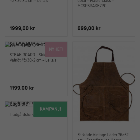
40 x 26 x 5 cm – Leila’s
delar – MasterClass –
MCSPSBAKE7PC
1999,00
kr
699,00
kr
NYHET!
STEAK BOARD – Skärbräda i
Valnöt 45x30x2 cm – Leila’s
1199,00
kr
KAMPANJ!
Trädgårdsförkläde – Laguiole
Förkläde Vintage Läder 76×62
cm – Scandinavian Home