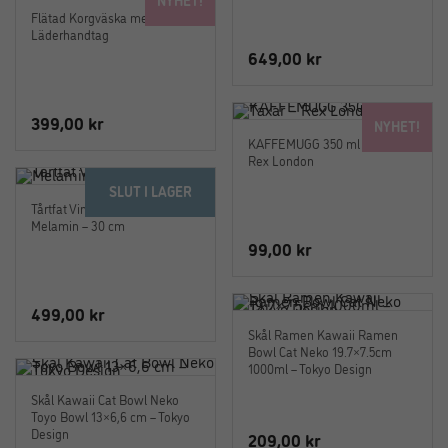
Flätad Korgväska med Svart
Läderhandtag
649,00
kr
399,00
kr
NYHET!
KAFFEMUGG 350 ml – Taxar –
Rex London
SLUT I LAGER
Tårtfat Vintage Blå Large i
Melamin – 30 cm
99,00
kr
499,00
kr
Skål Ramen Kawaii Ramen
Bowl Cat Neko 19.7×7.5cm
1000ml – Tokyo Design
Skål Kawaii Cat Bowl Neko
Toyo Bowl 13×6,6 cm – Tokyo
Design
209,00
kr