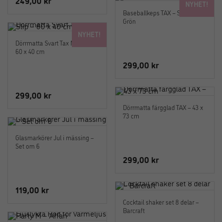
249,00
kr
NYHET!
Baseballkeps TAX – Salvia
Grön
NYHET!
Dörrmatta Svart Tax Non Slip –
60 x 40 cm
299,00
kr
299,00
kr
Dörrmatta färgglad TAX – 43 x
73 cm
Glasmarkörer Jul i mässing –
Set om 6
299,00
kr
119,00
kr
Cocktail shaker set 8 delar –
Barcraft