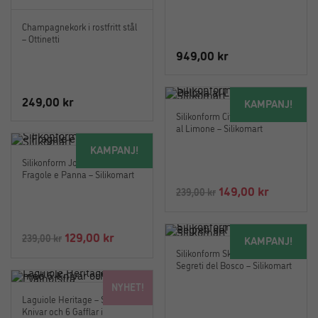
Champagnekork i rostfritt stål
– Ottinetti
949,00
kr
249,00
kr
KAMPANJ!
Silikonform Citron 3D – Delizia
al Limone – Silikomart
KAMPANJ!
Silikonform Jordgubbar 3D –
Fragole e Panna – Silikomart
Det
Det
149,00
kr
239,00
kr
ursprungliga
nuvaran
priset
priset
Det
Det
129,00
kr
239,00
kr
KAMPANJ!
var:
är:
ursprungliga
nuvarande
Silikonform Skogsbär 3D –
239,00 kr.
149,00 kr
Segreti del Bosco – Silikomart
priset
priset
NYHET!
var:
är:
Laguiole Heritage – Set med 6
239,00 kr.
129,00 kr.
Knivar och 6 Gafflar i