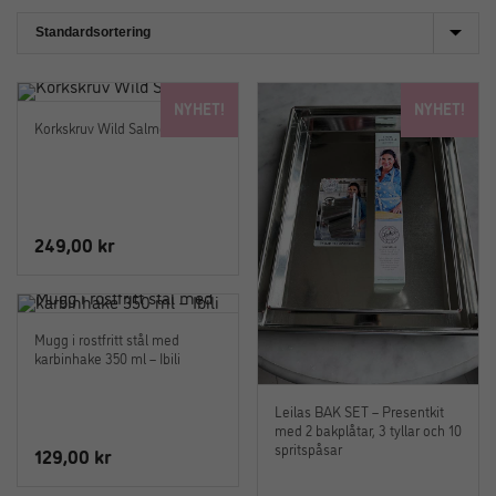
NYHET!
NYHET!
Korkskruv Wild Salmon
249,00
kr
Mugg i rostfritt stål med
karbinhake 350 ml – Ibili
Leilas BAK SET – Presentkit
med 2 bakplåtar, 3 tyllar och 10
spritspåsar
129,00
kr