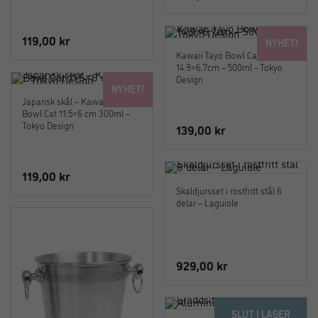
119,00
kr
NYHET!
Kawaii Tayo Bowl Cat Neko
14.9×6.7cm – 500ml – Tokyo
Design
NYHET!
Japansk skål – Kawaii Rice
Bowl Cat 11.5×6 cm 300ml –
Tokyo Design
139,00
kr
119,00
kr
Skaldjursset i rostfritt stål 6
delar – Laguiole
929,00
kr
SLUT I LAGER