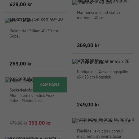
priset
priset
429,00
kr
var:
är:
Marmorkavel med stativ i
999,00 kr.
649,00 k
marmor – 40 cm
Bakmatta i Silikon 40×30 cm –
Gobel
369,00
kr
269,00
kr
Brödgaller – Avsvalningsgaller
46 x 26 cm Nonstick
KAMPANJ!
Sockerkaksform Gjuten
Aluminium non-stick Peak
Cake – MasterClass
249,00
kr
Det
Det
359,00
kr
479,00
kr
ursprungliga
nuvarande
Förkläde i ekologisk bomull
med motiv av svarta taxar
priset
priset