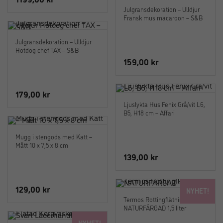
Julgransdekoration – Ulldjur
Fransk mus macaroon – S&B
Julgransdekoration – Ulldjur
Hotdog chef TAX – S&B
159,00
kr
179,00
kr
Ljuslykta Hus Fenix Grå/vit L6,
B5, H18 cm – Affari
Mugg i stengods med Katt –
Mått 10 x 7,5 x 8 cm
139,00
kr
129,00
kr
NYHET!
Termos Rottingflätning
NATURFÄRGAD 1,5 liter
NYHET!