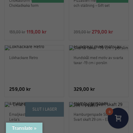
Chokladform – DUBAI
Pizzasten med pizzaskärare
Chokladkaka form
och ställning – Gift set
Det
Det
Det
Det
119,00
kr
279,00
kr
159,00
kr
399,00
kr
ursprungliga
nuvarande
ursprungliga
nuvaran
priset
priset
priset
priset
var:
är:
var:
är:
Lökhackare Retro
Hundskål med motiv av svarta
159,00 kr.
119,00 kr.
399,00 kr.
279,00 kr
taxar -19 cm i porslin
259,00
kr
329,00
kr
SLUT I LAGER
0
Emaljkastrull Turkos 1 Liter –
Hamburgerspade Stekspade
Leila’s
Svart skaft 29 cm – Exxent
Translate »