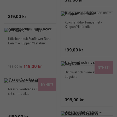
319,00
kr
Kökshandduk Pimpernel –
Klippan Yllefabrik
Kökshandduk Sunflower Dark
Denim – Klippan Yllefabrik
199,00
kr
Det
Det
149,00
kr
199,00
kr
NYHET!
ursprungliga
nuvarande
Osthyvel och rivare svart –
Laguiole
priset
priset
NYHET!
var:
är:
Massiv Skärbräda i Ek 35 x 35
199,00 kr.
149,00 kr.
x 6 cm – Leilas
399,00
kr
1199,00
kr