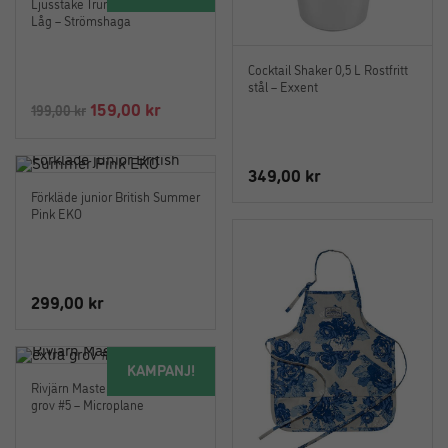
Ljusstake Trumpet Mässing
Låg – Strömshaga
Cocktail Shaker 0,5 L Rostfritt
stål – Exxent
Det
Det
159,00
kr
199,00
kr
ursprungliga
nuvarande
priset
priset
349,00
kr
var:
är:
Förkläde junior British Summer
199,00 kr.
159,00 kr.
Pink EKO
299,00
kr
KAMPANJ!
Rivjärn Master i Valnöt extra
grov #5 – Microplane