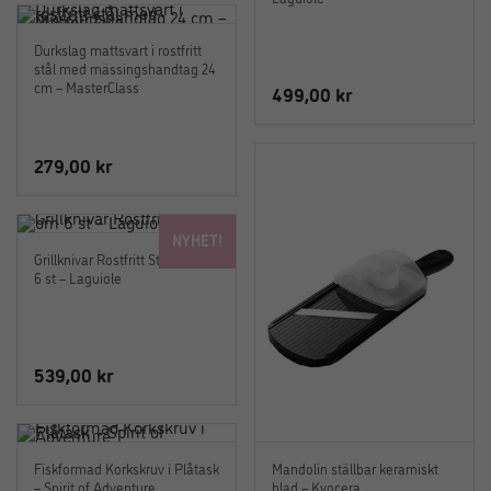
Durkslag mattsvart i rostfritt
stål med mässingshandtag 24
cm – MasterClass
499,00
kr
279,00
kr
NYHET!
Grillknivar Rostfritt Stål Set om
6 st – Laguiole
539,00
kr
Fiskformad Korkskruv i Plåtask
Mandolin ställbar keramiskt
– Spirit of Adventure
blad – Kyocera