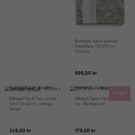
Bordsduk, Indian Summer
Green/Rose 170×270 cm –
Chamois
999,00
kr
NYHET!
Plåtskylt “Gin & Tonic Served
Plåtskylt “Aperol Spritz” 20×30
Here” 30×40 cm – Vintage
cm – Nostalgic Art
Design
249,00
kr
179,00
kr