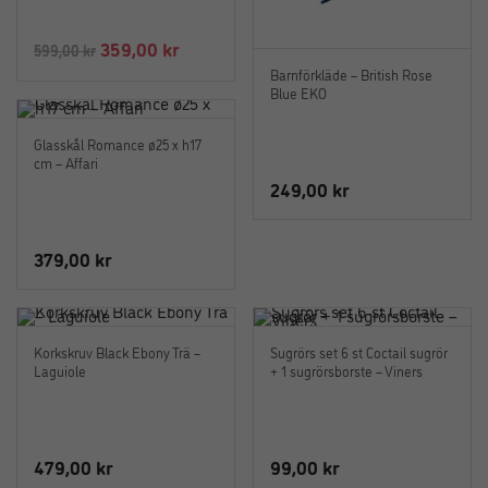
Det
Det
359,00
kr
599,00
kr
ursprungliga
nuvarande
Barnförkläde – British Rose
Blue EKO
priset
priset
var:
är:
Glasskål Romance ø25 x h17
599,00 kr.
359,00 kr.
cm – Affari
249,00
kr
379,00
kr
Korkskruv Black Ebony Trä –
Sugrörs set 6 st Coctail sugrör
Laguiole
+ 1 sugrörsborste – Viners
479,00
kr
99,00
kr