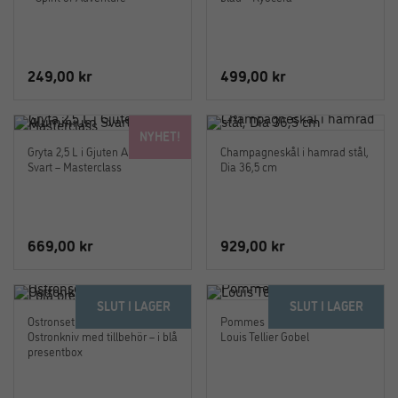
249,00
kr
499,00
kr
NYHET!
Gryta 2,5 L i Gjuten Aluminium
Champagneskål i hamrad stål,
Svart – Masterclass
Dia 36,5 cm
669,00
kr
929,00
kr
SLUT I LAGER
SLUT I LAGER
Ostronset Laguiole –
Pommes Frites Skärare –
Ostronkniv med tillbehör – i blå
Louis Tellier Gobel
presentbox