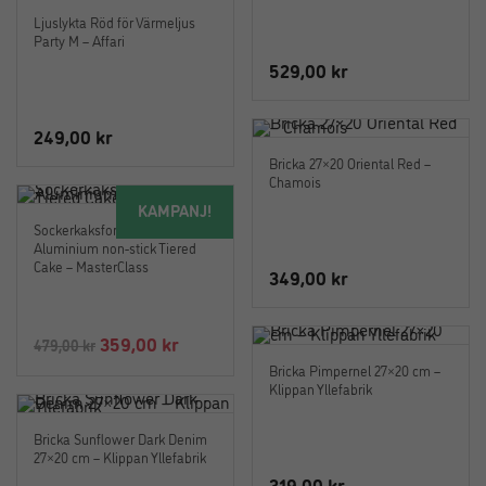
Ljuslykta Röd för Värmeljus
Party M – Affari
529,00
kr
249,00
kr
Bricka 27×20 Oriental Red –
Chamois
KAMPANJ!
Sockerkaksform Gjuten
Aluminium non-stick Tiered
Cake – MasterClass
349,00
kr
Det
Det
359,00
kr
479,00
kr
ursprungliga
nuvarande
Bricka Pimpernel 27×20 cm –
Klippan Yllefabrik
priset
priset
var:
är:
Bricka Sunflower Dark Denim
479,00 kr.
359,00 kr.
27×20 cm – Klippan Yllefabrik
319,00
kr