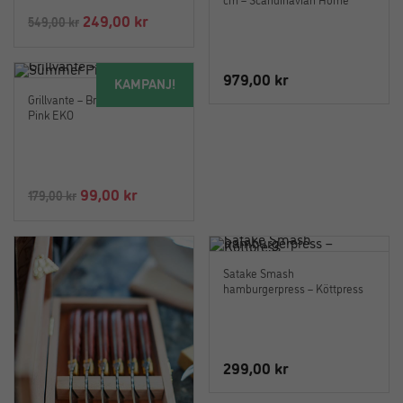
Det
Det
249,00
kr
549,00
kr
ursprungliga
nuvarande
priset
priset
979,00
kr
KAMPANJ!
var:
är:
Grillvante – British Summer
549,00 kr.
249,00 kr.
Pink EKO
Det
Det
99,00
kr
179,00
kr
ursprungliga
nuvarande
priset
priset
var:
är:
Satake Smash
179,00 kr.
99,00 kr.
hamburgerpress – Köttpress
299,00
kr