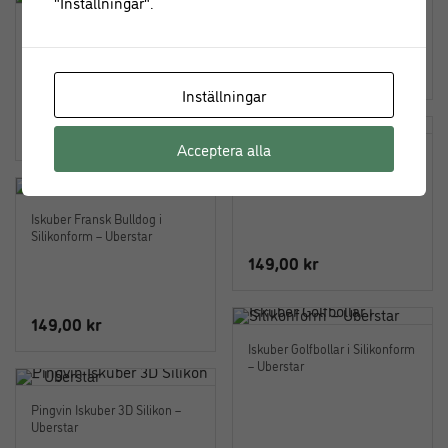
"Inställningar".
Ostknivar / Ostset mässing 3-
pack
499,00
kr
Inställningar
249,00
kr
Acceptera alla
Iskuber Cool Cat 3D i
Silikonform – Uberstar
Iskuber Fransk Bulldog i
Silikonform – Uberstar
149,00
kr
149,00
kr
Iskuber Golfbollar i Silikonform
– Uberstar
Pingvin Iskuber 3D Silikon –
Uberstar