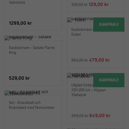
Valnötsträ
Det
Det
129,00
kr
239,00
kr
ursprungliga
nuvaran
priset
priset
1299,00
kr
KAMPANJ!
var:
är:
Gasbrännare i rostfritt stål –
239,00 kr.
129,00 kr
Gobel
Gasbrännare – Satake Flame
King
Det
Det
479,00
kr
569,00
kr
ursprungliga
nuvaran
priset
priset
529,00
kr
KAMPANJ!
var:
är:
Ullpläd Gotland Buteljgrön
569,00 kr.
479,00 k
130×200 cm – Klippan
Yllefabrik
Set – Knäcktratt och
Knäcksked med Termometer
Det
Det
649,00
kr
999,00
kr
ursprungliga
nuvaran