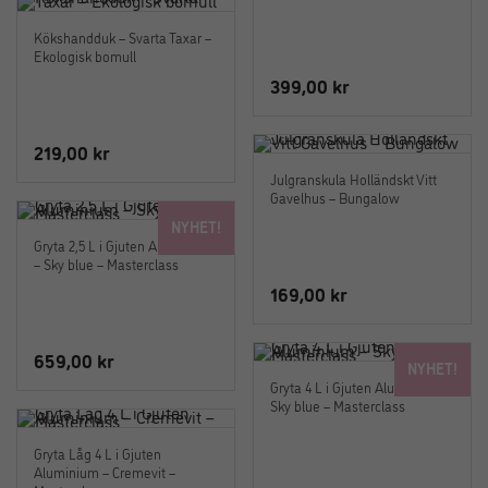
var:
är:
Kökshandduk – Svarta Taxar –
479,00 kr.
359,00 kr.
Ekologisk bomull
399,00
kr
219,00
kr
Julgranskula Holländskt Vitt
Gavelhus – Bungalow
NYHET!
Gryta 2,5 L i Gjuten Aluminium
– Sky blue – Masterclass
169,00
kr
659,00
kr
NYHET!
Gryta 4 L i Gjuten Aluminium –
Sky blue – Masterclass
Gryta Låg 4 L i Gjuten
Aluminium – Cremevit –