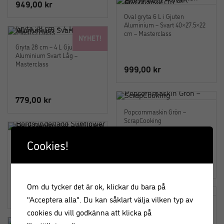
949,00
kr
Oval gryta 6 L i Gjuten
Aluminium – Svart 40×27.5×22
cm – Masterclass
NYHET!
Gryta 28 cm – 4 L Gjuten
Aluminium Svart Låg –
Masterclass
999,00
kr
779,00
kr
Popcornmaskin Grön –
ScrapCooking
Cookies!
Bordsunderlägg Sunflower
Dark Denim 1 st – William
Morris
679,00
kr
Om du tycker det är ok, klickar du bara på
249,00
kr
"Acceptera alla". Du kan såklart välja vilken typ av
Vinkylare – Champagnekylare
cookies du vill godkänna att klicka på
– Hamrad