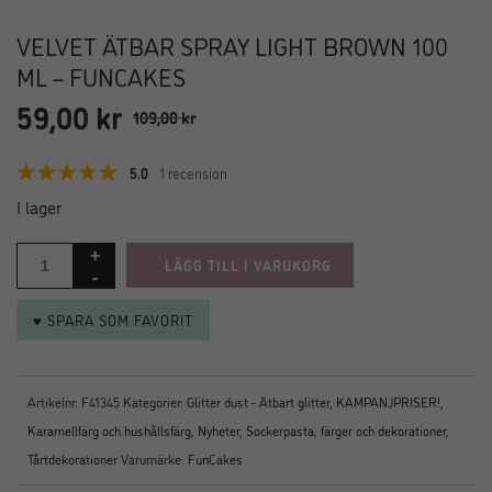
VELVET ÄTBAR SPRAY LIGHT BROWN 100
ML – FUNCAKES
59,00
kr
Det
Det
109,00
kr
ursprungliga
nuvarande
priset
priset
5.0
1 recension
var:
är:
I lager
109,00 kr.
59,00 kr.
LÄGG TILL I VARUKORG
♥ SPARA SOM FAVORIT
Artikelnr:
F41345
Kategorier:
Glitter dust - Ätbart glitter
,
KAMPANJPRISER!
,
Karamellfärg och hushållsfärg
,
Nyheter
,
Sockerpasta, färger och dekorationer
,
Tårtdekorationer
Varumärke:
FunCakes