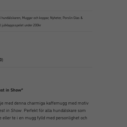
ll hundälskaren
,
Muggar och koppar
,
Nyheter
,
Porslin Glas &
ill julklappsspelet under 200kr
0)
st in Show”
lädje med denna charmiga kaffemugg med motiv
est in Show
. Perfekt för alla hundälskare som
e eller te i en mugg fylld med personlighet och