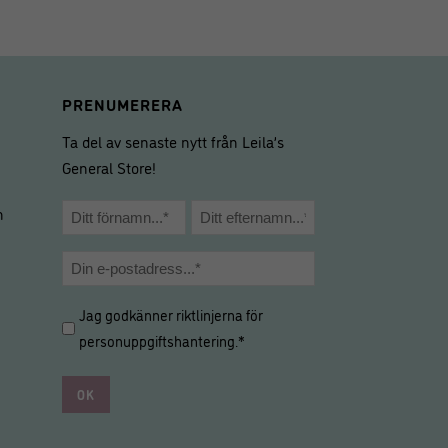
PRENUMERERA
Ta del av senaste nytt från Leila’s
General Store!
Namn
m
*
Förnamn
Efternamn
E-
post
Hantering
Jag godkänner riktlinjerna för
*
av
personuppgiftshantering
.*
personuppgifter
*
*