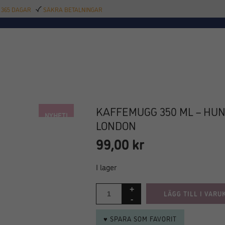
 365 DAGAR
SÄKRA BETALNINGAR
TILLBEHÖR
BAR
DELIKATESSER
KALAS
INREDNING
POOL
SAL
KAFFEMUGG 350 ML – HUN
NYHET!
LONDON
99,00
kr
I lager
LÄGG TILL I VARU
♥ SPARA SOM FAVORIT