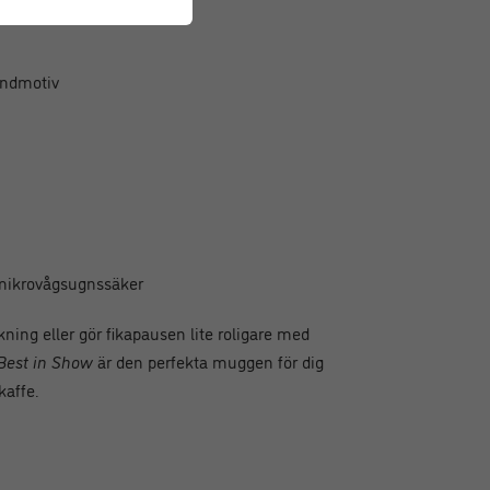
undmotiv
 mikrovågsugnssäker
ning eller gör fikapausen lite roligare med
Best in Show
är den perfekta muggen för dig
kaffe.