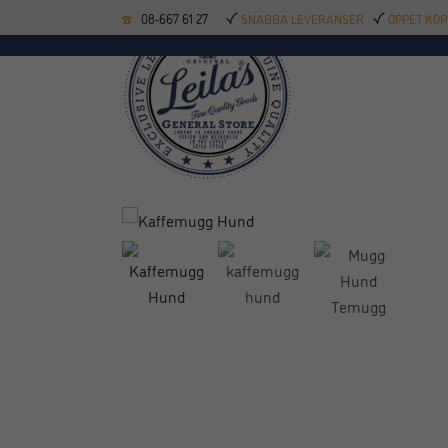
08-667 61 27
SNABBA LEVERANSER
ÖPPET KÖP
KÖKSREDSKAP
BAK