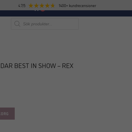
4.7/5
1400+ kundrecensioner
E
NYHETER
0
Produktsökning
DAR BEST IN SHOW – REX
NYHET!
KORG