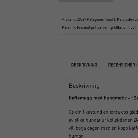
Artikelnr:
28697
Kategorier:
Hund & Katt
,
Julen ti
Keramik
,
Presenttips!
,
Serveringstillbehör
,
Tips t
BESKRIVNING
RECENSIONER (
Beskrivning
Kaffemugg med hundmotiv – ”Be
Ge din fikastund en extra dos g
av olika hundar ur kollektionen
B
vill börja dagen med en kopp kaff
humor.