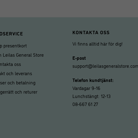
KONTAKTA OSS
DSERVICE
Vi finns alltid här för dig!
p presentkort
 Leilas General Store
E-post
ntakta oss
support@leilasgeneralstore.co
akt och leverans
Telefon kundtjänst:
iser och betalning
Vardagar 9-16
gerrätt och returer
Lunchstängt: 12-13
08-667 61 27