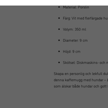
Material: Porslin
Färg: Vit med flerfärgade h
Volym: 350 ml
Diameter: 9 cm
Höjd: 9 cm
Skötsel: Diskmaskins- och
Skapa en personlig och lekfull duk
denna kaffemugg med hundar –
som älskar både hundar och gott 