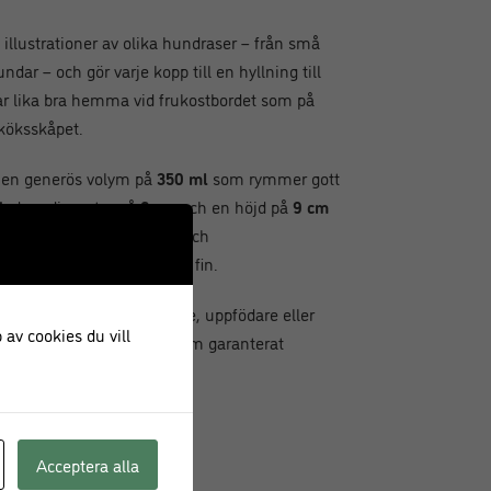
llustrationer av olika hundraser – från små
ndar – och gör varje kopp till en hyllning till
r lika bra hemma vid frukostbordet som på
 köksskåpet.
ed en generös volym på
350 ml
som rymmer gott
 Med en diameter på
9 cm
och en höjd på
9 cm
gen är både diskmaskins- och
n lika praktisk som den är fin.
kt present till hundägare, uppfödare eller
 av cookies du vill
lig och användbar gåva som garanterat
Acceptera alla