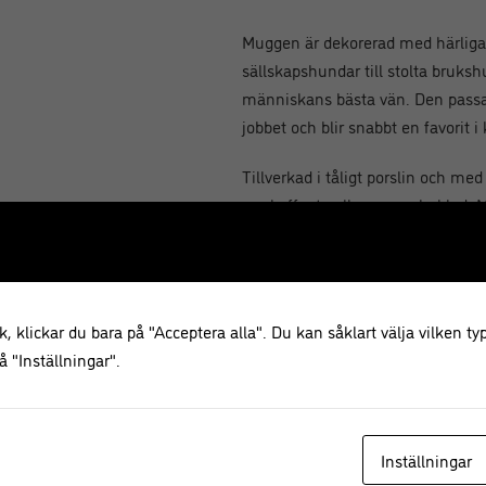
Muggen är dekorerad med härliga i
sällskapshundar till stolta brukshu
människans bästa vän. Den passa
jobbet och blir snabbt en favorit i
Tillverkad i tåligt porslin och m
om kaffe, te eller varm choklad.
ligger den perfekt i handen. Mug
mikrovågsugnssäker, vilket gör de
Denna hundmugg är också en perfe
, klickar du bara på "Acceptera alla". Du kan såklart välja vilken typ
vänner som älskar hundar – en ro
 "Inställningar".
uppskattas.
Specifikationer
Inställningar
Serie:
Best in Show