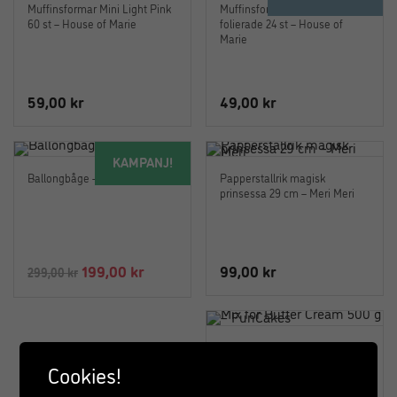
Muffinsformar Mini Light Pink
Muffinsformar Ljusrosa
60 st – House of Marie
folierade 24 st – House of
Marie
59,00
kr
49,00
kr
KAMPANJ!
Ballongbåge – Roseguld
Papperstallrik magisk
prinsessa 29 cm – Meri Meri
Det
Det
199,00
kr
99,00
kr
299,00
kr
ursprungliga
nuvarande
priset
priset
var:
är:
Mix for Butter Cream 500 g –
299,00 kr.
199,00 kr.
FunCakes
Cookies!