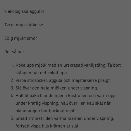
7 ekologiska äggulor
1½ dl majsstärkelse
50 g mjukt smör
Gör så här:
Koka upp mjölk med en urskrapad vaniljstång. Ta bort
stången när det kokat upp.
Vispa strösocker, äggula och majstärkelse pösigt.
Slå över den heta mjölken under vispning.
Häll tillbaka blandningen i kastrullen och värm upp
under kraftig vispning, häll över i en kall skål när
blandningen har tjocknat rejält.
Smält smöret i den varma krämen under vispning,
fortsätt vispa tills krämen är slät.