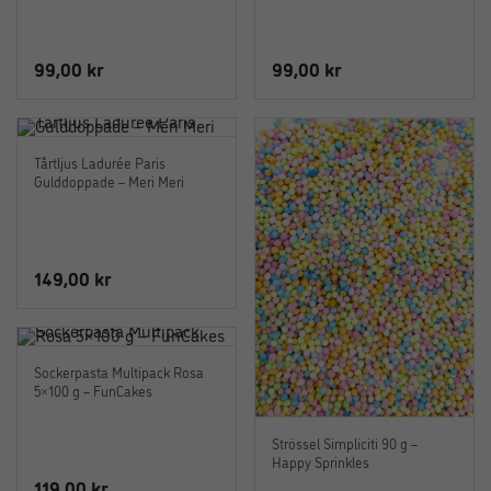
99,00
kr
99,00
kr
Tårtljus Ladurée Paris
Gulddoppade – Meri Meri
149,00
kr
Sockerpasta Multipack Rosa
5×100 g – FunCakes
Strössel Simpliciti 90 g –
Happy Sprinkles
119,00
kr