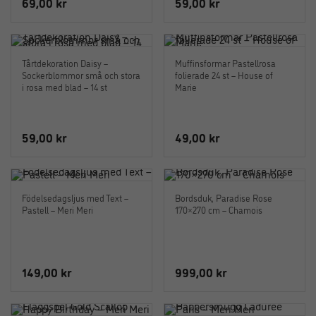
69,00
kr
59,00
kr
Tårtdekoration Daisy –
Muffinsformar Pastellrosa
Sockerblommor små och stora
folierade 24 st – House of
i rosa med blad – 14 st
Marie
59,00
kr
49,00
kr
Födelsedagsljus med Text –
Bordsduk, Paradise Rose
Pastell – Meri Meri
170×270 cm – Chamois
149,00
kr
999,00
kr