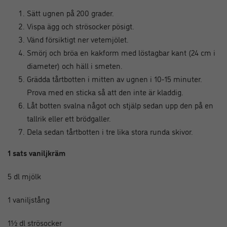
Sätt ugnen på 200 grader.
Vispa ägg och strösocker pösigt.
Vänd försiktigt ner vetemjölet.
Smörj och bröa en kakform med löstagbar kant (24 cm i
diameter) och häll i smeten.
Grädda tårtbotten i mitten av ugnen i 10-15 minuter.
Prova med en sticka så att den inte är kladdig.
Låt botten svalna något och stjälp sedan upp den på en
tallrik eller ett brödgaller.
Dela sedan tårtbotten i tre lika stora runda skivor.
1 sats vaniljkräm
5 dl mjölk
1 vaniljstång
1½ dl strösocker