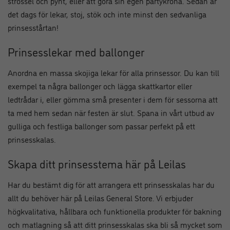
strössel och pynt, eller att göra sin egen partykrona. Sedan är
det dags för lekar, stoj, stök och inte minst den sedvanliga
prinsesstårtan!
Prinsesslekar med ballonger
Anordna en massa skojiga lekar för alla prinsessor. Du kan till
exempel ta några ballonger och lägga skattkartor eller
ledtrådar i, eller gömma små presenter i dem för sessorna att
ta med hem sedan när festen är slut. Spana in vårt utbud av
gulliga och festliga ballonger som passar perfekt på ett
prinsesskalas.
Skapa ditt prinsesstema här på Leilas
Har du bestämt dig för att arrangera ett prinsesskalas har du
allt du behöver här på Leilas General Store. Vi erbjuder
högkvalitativa, hållbara och funktionella produkter för bakning
och matlagning så att ditt prinsesskalas ska bli så mycket som