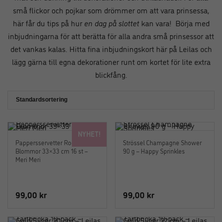
små flickor och pojkar som drömmer om att vara prinsessa,
här får du tips på hur
en dag på slottet
kan vara! Börja med
inbjudningarna för att berätta för alla andra små prinsessor att
det vankas kalas. Hitta fina inbjudningskort här på Leilas och
lägg gärna till egna dekorationer runt om kortet för lite extra
blickfång.
NYHET!
Pappersservetter Rococo
Strössel Champagne Shower
Blommor 33×33 cm 16 st –
90 g – Happy Sprinkles
Meri Meri
99,00
kr
99,00
kr