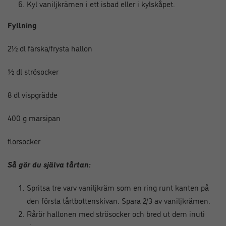
Kyl vaniljkrämen i ett isbad eller i kylskåpet.
Fyllning
2½ dl färska/frysta hallon
½ dl strösocker
8 dl vispgrädde
400 g marsipan
florsocker
Så gör du själva tårtan:
Spritsa tre varv vaniljkräm som en ring runt kanten på
den första tårtbottenskivan. Spara 2/3 av vaniljkrämen.
Rårör hallonen med strösocker och bred ut dem inuti