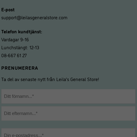
E-post
support@leilasgeneralstore.com
Telefon kundtjänst:
Vardagar 9-16
Lunchstängt: 12-13
08-667 61 27
PRENUMERERA
Ta del av senaste nytt från Leila’s General Store!
Namn
*
Förnamn
Efternamn
E-