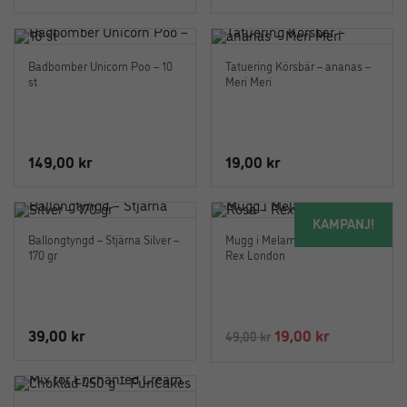
ursprungliga
nuvarande
ursprungliga
nuvaran
priset
priset
priset
priset
var:
är:
var:
är:
Badbomber Unicorn Poo – 10
Tatuering Körsbär – ananas –
499,00 kr.
399,00 kr.
499,00 kr.
279,00 kr
st
Meri Meri
149,00
kr
19,00
kr
KAMPANJ!
Ballongtyngd – Stjärna Silver –
Mugg i Melamin 150 ml Rosa –
170 gr
Rex London
Det
Det
39,00
kr
19,00
kr
49,00
kr
ursprungliga
nuvarande
priset
priset
var:
är: