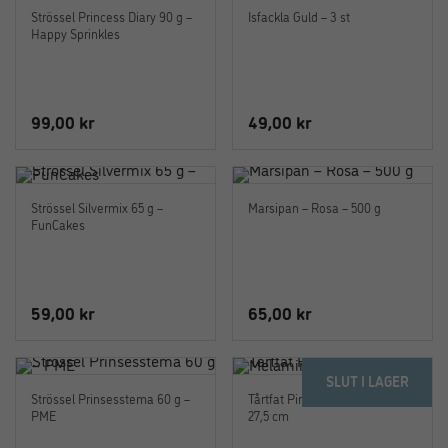
Strössel Princess Diary 90 g –
Isfackla Guld – 3 st
Happy Sprinkles
99,00
kr
49,00
kr
Strössel Silvermix 65 g –
Marsipan – Rosa – 500 g
FunCakes
59,00
kr
65,00
kr
SLUT I LAGER
Strössel Prinsesstema 60 g –
Tårtfat Pink Wave i Melamin –
PME
27,5 cm