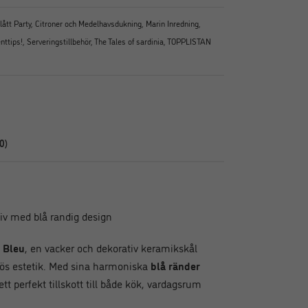
lått Party
,
Citroner och Medelhavsdukning
,
Marin Inredning
,
nttips!
,
Serveringstillbehör
,
The Tales of sardinia
,
TOPPLISTAN
0)
iv med blå randig design
 Bleu
, en vacker och dekorativ keramikskål
lös estetik. Med sina harmoniska
blå ränder
ett perfekt tillskott till både kök, vardagsrum