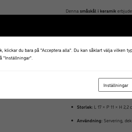
Denna
småskål i keramik
erbjude
charm – använd den för servering a
elegant detalj på ett sidobord ell
randiga mönster gör att den pass
porslinsdetaljer som som friståen
, klickar du bara på "Acceptera alla". Du kan såklart välja vilken typ
Produktinformation
 "Inställningar".
Produkt:
Coupelle Ex-Voto 
Material:
Keramik
Inställningar
Färg:
Blå med randigt möns
Storlek:
L 17 × P 11 × H 2,2
Användning:
Servering, dek