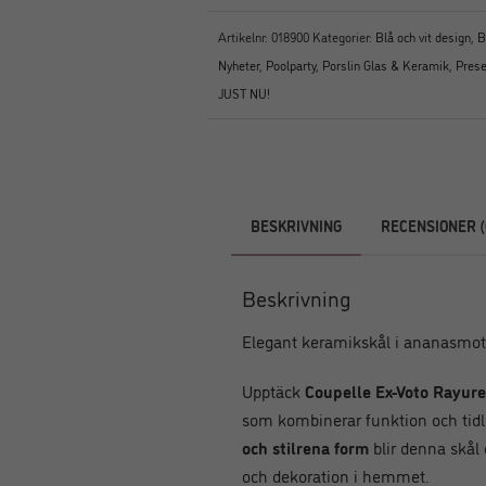
Artikelnr:
018900
Kategorier:
Blå och vit design
,
B
Nyheter
,
Poolparty
,
Porslin Glas & Keramik
,
Prese
JUST NU!
BESKRIVNING
RECENSIONER (
Beskrivning
Elegant keramikskål i ananasmot
Upptäck
Coupelle Ex-Voto Rayure
som kombinerar funktion och tid
och stilrena form
blir denna skål 
och dekoration i hemmet.