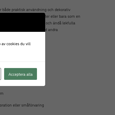
r både praktisk användning och dekorativ
v små tilltugg, oliver, nötter eller bara som en
er köksbänk. Dess klassiska och ändå lekfulla
ar lika bra tillsammans med andra
de blickfång.
 av cookies du vill
Rayure Bleu
Acceptera alla
ter
 cm
oration eller småförvaring