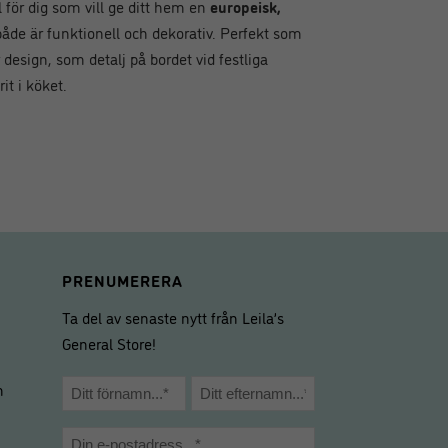
 för dig som vill ge ditt hem en
europeisk,
de är funktionell och dekorativ. Perfekt som
design, som detalj på bordet vid festliga
it i köket.
PRENUMERERA
Ta del av senaste nytt från Leila’s
General Store!
Namn
m
*
Förnamn
Efternamn
E-