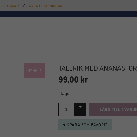
 365 DAGAR
SÄKRA BETALNINGAR
TILLBEHÖR
BAR
DELIKATESSER
KALAS
INREDNING
POOL
SAL
TALLRIK MED ANANASFOR
NYHET!
99,00
kr
I lager
LÄGG TILL I VARU
♥ SPARA SOM FAVORIT