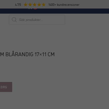
4.7/5
1400+ kundrecensioner
E
NYHETER
0
Produktsökning
M BLÅRANDIG 17×11 CM
KORG