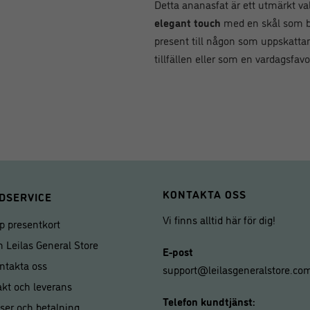
Detta ananasfat är ett utmärkt val
elegant touch
med en skål som bå
present till någon som uppskattar 
tillfällen eller som en vardagsfavor
KONTAKTA OSS
DSERVICE
Vi finns alltid här för dig!
p presentkort
 Leilas General Store
E-post
ntakta oss
support@leilasgeneralstore.co
akt och leverans
Telefon kundtjänst:
iser och betalning