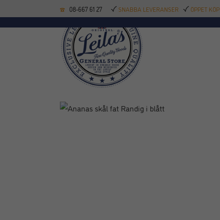
08-667 61 27
SNABBA LEVERANSER
ÖPPET KÖP
KÖKSREDSKAP
BAK