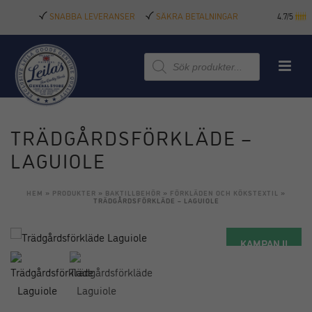
SNABBA LEVERANSER
SÄKRA BETALNINGAR
4.7/5
Produktsökning
TRÄDGÅRDSFÖRKLÄDE –
LAGUIOLE
HEM
»
PRODUKTER
»
BAKTILLBEHÖR
»
FÖRKLÄDEN OCH KÖKSTEXTIL
»
TRÄDGÅRDSFÖRKLÄDE – LAGUIOLE
KAMPANJ!