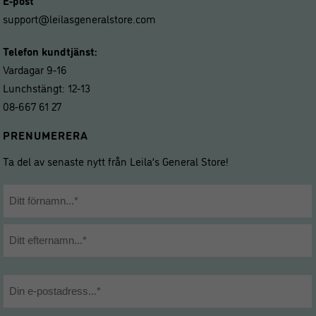
E-post
support@leilasgeneralstore.com
Telefon kundtjänst:
Vardagar 9-16
Lunchstängt: 12-13
08-667 61 27
PRENUMERERA
Ta del av senaste nytt från Leila’s General Store!
Namn
*
Förnamn
Efternamn
E-
post