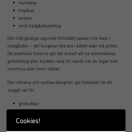
handskar
fröpåsar
snören
små trädgårdsverktyg
Det mångsidiga Laguiole-förklädet passar inte bara i
trädgården – det fungerar lika bra i köket eller vid grillen.
De praktiska fickorna gör det enkelt att ha köksredskap,
grillverktyg eller kryddor nära till hands när du lagar mat
utomhus eller inne i köket.
Den stilrena och rustika designen gör förklädet till ett
snyggt val för:
grillkvällar
matlagning
Cookies!
bakning
utekök