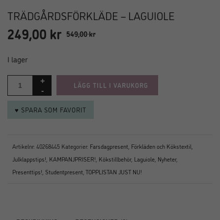
TRÄDGÅRDSFÖRKLÄDE – LAGUIOLE
249,00
kr
Det
Det
549,00
kr
ursprungliga
nuvarande
priset
priset
I lager
var:
är:
549,00 kr.
249,00 kr.
LÄGG TILL I VARUKORG
♥ SPARA SOM FAVORIT
Artikelnr:
40268445
Kategorier:
Farsdagpresent
,
Förkläden och Kökstextil
,
Julklappstips!
,
KAMPANJPRISER!
,
Kökstillbehör
,
Laguiole
,
Nyheter
,
Presenttips!
,
Studentpresent
,
TOPPLISTAN JUST NU!