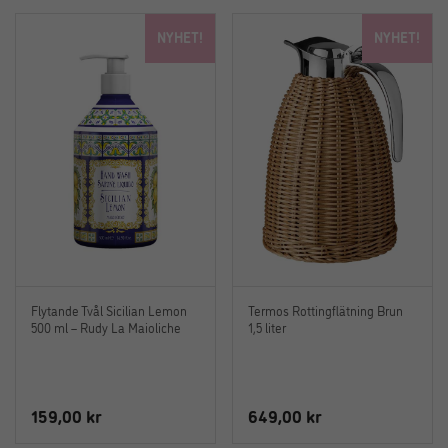
priset
priset
NYHET!
NYHET!
var:
är:
599,00 kr.
299,00 kr.
Flytande Tvål Sicilian Lemon
Termos Rottingflätning Brun
500 ml – Rudy La Maioliche
1,5 liter
159,00
kr
649,00
kr