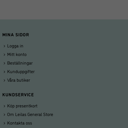
priset
priset
var:
är:
569,00 kr.
249,00 kr.
MINA SIDOR
Logga in
Mitt konto
Beställningar
Kunduppgifter
Våra butiker
KUNDSERVICE
Köp presentkort
Om Leilas General Store
Kontakta oss