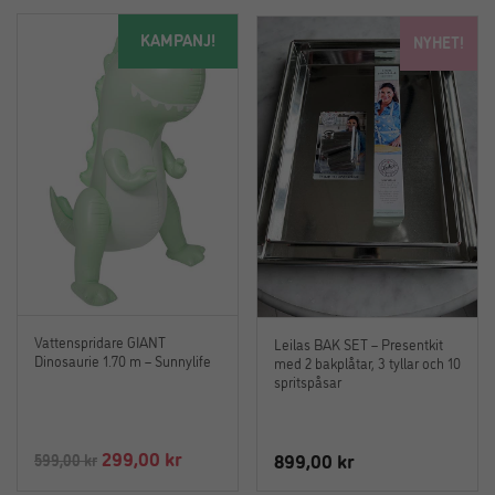
priset
priset
KAMPANJ!
NYHET!
var:
är:
619,00 kr.
599,00 kr
Vattenspridare GIANT
Leilas BAK SET – Presentkit
Dinosaurie 1.70 m – Sunnylife
med 2 bakplåtar, 3 tyllar och 10
spritspåsar
Det
Det
299,00
kr
899,00
kr
599,00
kr
ursprungliga
nuvarande