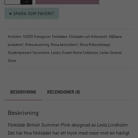
♥ SPARA SOM FAVORIT
Artikelnr:
103972
Kategorier:
Förkläden
,
Förkläden och Kökstextil
,
Hållbara
produkter!
,
Köksutrustning
,
Rosa bestsellers!
,
Rosa Köksredskap!
,
Studentpresent
Varumärke:
Leila's Sweet Home Collection
,
Leilas General
Store
BESKRIVNING
RECENSIONER (8)
Beskrivning
Förkläde British Summer Pink designad av Leila Lindholm
Det här fina förklädet har ett tryck med rosor mot en härligt