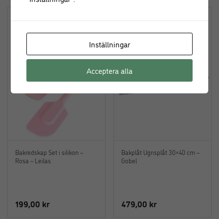
Leilas Silikon 4 för 3
Inställningar
Acceptera alla
Bakredskap Set i silikon –
Bakplåt Ugnsplåt 30×40 cm –
Rosa – Leilas
Gobel
199,00
kr
479,00
kr