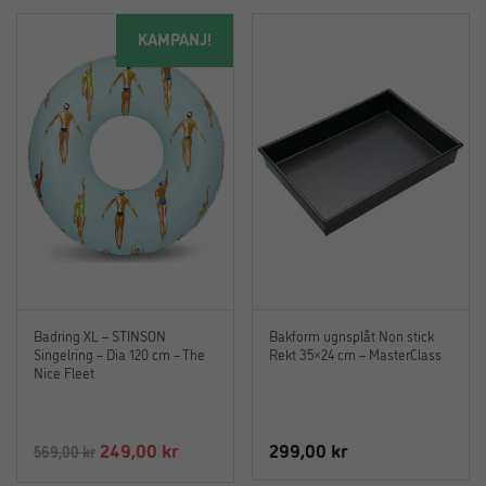
KAMPANJ!
Badring XL – STINSON
Bakform ugnsplåt Non stick
Singelring – Dia 120 cm – The
Rekt 35×24 cm – MasterClass
Nice Fleet
Det
Det
249,00
kr
299,00
kr
569,00
kr
ursprungliga
nuvarande