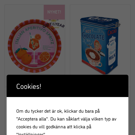
NYHET!
Cookies!
Rund Serveringsbricka i metall
Plåtburk Knäpplock Kakao
– Aperol Spritz – Rex London
“Cacao Addicted” – Nostalgic
Art
Om du tycker det är ok, klickar du bara på
"Acceptera alla". Du kan såklart välja vilken typ av
169,00
kr
159,00
kr
cookies du vill godkänna att klicka på
"Inställningar".