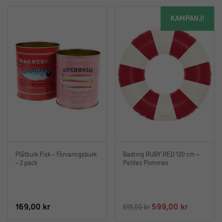
KAMPANJ!
Plåtburk Fisk – Förvaringsburk
Badring RUBY RED 120 cm –
– 2 pack
Petites Pommes
Det
Det
169,00
kr
599,00
kr
619,00
kr
ursprungliga
nuvaran