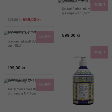
NYHET!
Kakfat/ Ostfat i trä med
glaskupa – Ø 19,5 cm
Det
Det
599,00
kr
749,00
kr
ursprungliga
nuvarande
priset
priset
599,00
kr
NYHET!
var:
är:
Glaskanna/karaff Octavia 25
749,00 kr.
599,00 kr.
cm – O&J
NYHET!
199,00
kr
NYHET!
Tallrik med Ananasform
Grönrandig 17×11 cm