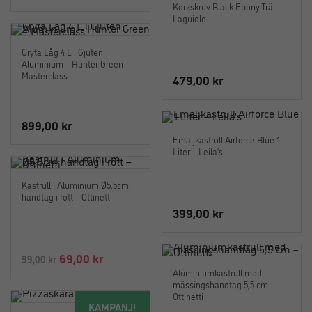
ursprungliga
nuvarande
Korkskruv Black Ebony Trä –
Laguiole
priset
priset
var:
är:
Gryta Låg 4 L i Gjuten
599,00 kr.
359,00 kr.
Aluminium – Hunter Green –
Masterclass
479,00
kr
899,00
kr
Emaljkastrull Airforce Blue 1
Liter – Leila’s
Kastrull i Aluminium Ø5,5cm
handtag i rött – Ottinetti
399,00
kr
Det
Det
69,00
kr
99,00
kr
Aluminiumkastrull med
ursprungliga
nuvarande
mässingshandtag 5,5 cm –
priset
priset
Ottinetti
KAMPANJ!
var:
är: