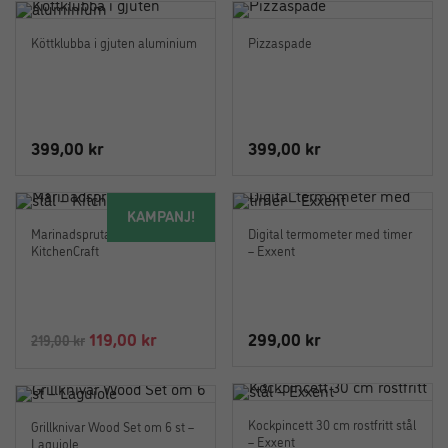
Köttklubba i gjuten aluminium
Pizzaspade
399,00
kr
399,00
kr
KAMPANJ!
Marinadspruta i rostfritt stål –
Digital termometer med timer
KitchenCraft
– Exxent
Det
Det
119,00
kr
299,00
kr
219,00
kr
ursprungliga
nuvarande
priset
priset
var:
är:
Kockpincett 30 cm rostfritt stål
Grillknivar Wood Set om 6 st –
219,00 kr.
119,00 kr.
– Exxent
Laguiole