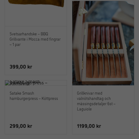
Svetsarhandske – BBQ
Grillvante i Mocca med fingrar
– 1 par
399,00
kr
Satake Smash
Grillknivar med
hamburgerpress – Köttpress
valnötshandtag och
mässingsdetaljer 6st –
Laguiole
299,00
kr
1199,00
kr