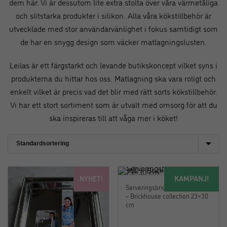
dem här. Vi är dessutom lite extra stolta över våra värmetåliga
och slitstarka produkter i silikon. Alla våra kökstillbehör är
utvecklade med stor användarvänlighet i fokus samtidigt som
de har en snygg design som väcker matlagningslusten.
Leilas är ett färgstarkt och levande butikskoncept vilket syns i
produkterna du hittar hos oss. Matlagning ska vara roligt och
enkelt vilket är precis vad det blir med rätt sorts kökstillbehör.
Vi har ett stort sortiment som är utvalt med omsorg för att du
ska inspireras till att våga mer i köket!
KAMPANJ!
NYHET!
Serveringsbricka i rostfritt stål
– Brickhouse collection 23×30
cm