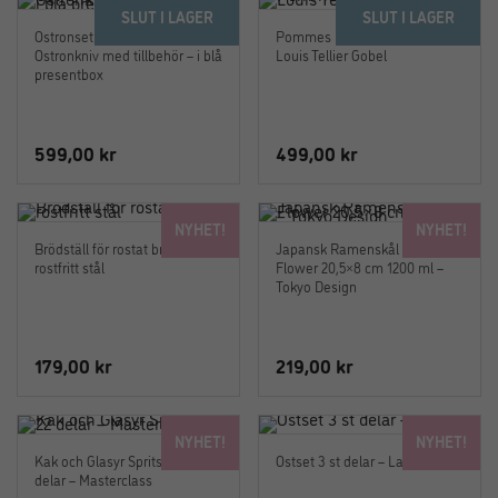
SLUT I LAGER
SLUT I LAGER
Ostronset Laguiole –
Pommes Frites Skärare –
Ostronkniv med tillbehör – i blå
Louis Tellier Gobel
presentbox
599,00
kr
499,00
kr
NYHET!
NYHET!
Brödställ för rostat bröd i
Japansk Ramenskål Lily
rostfritt stål
Flower 20,5×8 cm 1200 ml –
Tokyo Design
179,00
kr
219,00
kr
NYHET!
NYHET!
Kak och Glasyr Sprits Set i 22
Ostset 3 st delar – Laguiole
delar – Masterclass