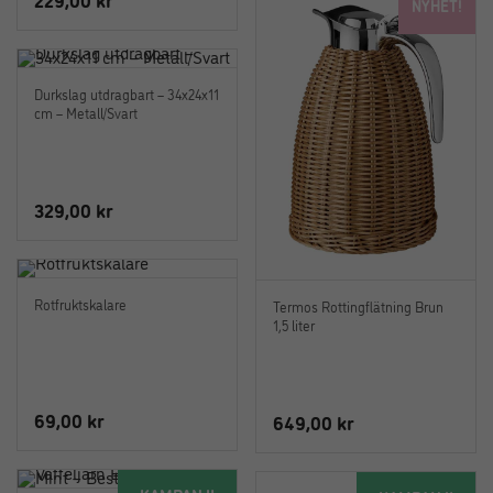
NYHET!
Durkslag utdragbart – 34x24x11
cm – Metall/Svart
329,00
kr
Rotfruktskalare
Termos Rottingflätning Brun
1,5 liter
69,00
kr
649,00
kr