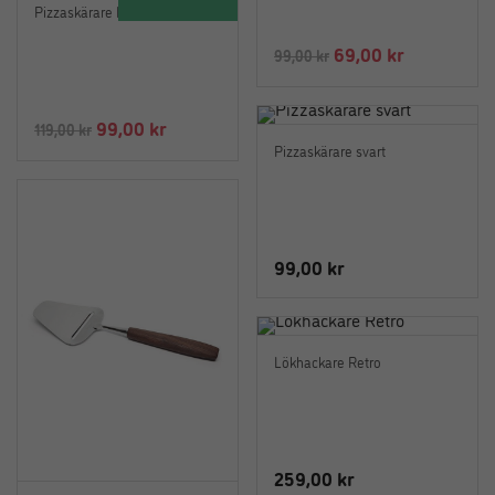
Pizzaskärare Italiensk
99,00 kr.
69,00 kr.
Det
Det
69,00
kr
99,00
kr
ursprungliga
nuvarande
priset
priset
Det
Det
99,00
kr
119,00
kr
var:
är:
Pizzaskärare svart
ursprungliga
nuvarande
99,00 kr.
69,00 kr.
priset
priset
var:
är:
119,00 kr.
99,00 kr.
99,00
kr
Lökhackare Retro
259,00
kr