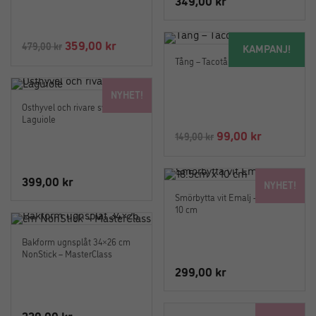
349,00
kr
Det
Det
359,00
kr
479,00
kr
KAMPANJ!
ursprungliga
nuvarande
Tång – Tacotång
priset
priset
NYHET!
var:
är:
Osthyvel och rivare svart –
479,00 kr.
359,00 kr.
Laguiole
Det
Det
99,00
kr
149,00
kr
ursprungliga
nuvarand
priset
priset
399,00
kr
NYHET!
var:
är:
Smörbytta vit Emalj – 18.5cm x
149,00 kr.
99,00 kr.
10 cm
Bakform ugnsplåt 34×26 cm
NonStick – MasterClass
299,00
kr
229,00
kr