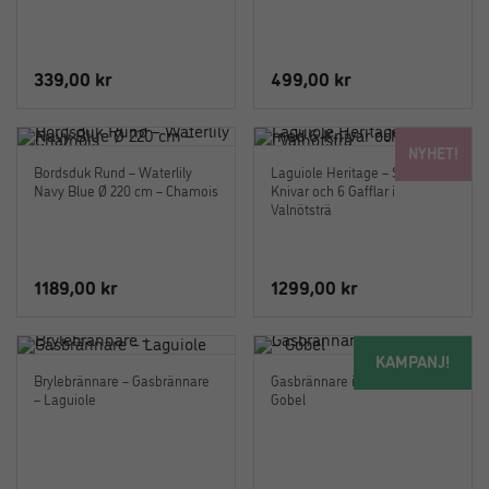
339,00
kr
499,00
kr
NYHET!
Bordsduk Rund – Waterlily
Laguiole Heritage – Set med 6
Navy Blue Ø 220 cm – Chamois
Knivar och 6 Gafflar i
Valnötsträ
1189,00
kr
1299,00
kr
KAMPANJ!
Brylebrännare – Gasbrännare
Gasbrännare i rostfritt stål –
– Laguiole
Gobel