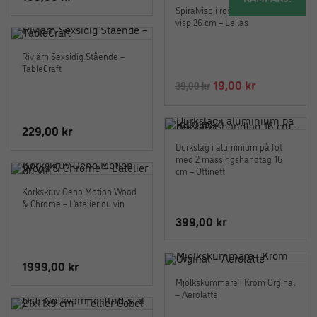
Spiralvisp i rostfritt stål liten
visp 26 cm – Leilas
Rivjärn Sexsidig Stående –
TableCraft
Det
Det
19,00
kr
39,00
kr
ursprungliga
nuvarande
priset
priset
229,00
kr
var:
är:
Durkslag i aluminium på fot
39,00 kr.
19,00 kr.
med 2 mässingshandtag 16
cm – Ottinetti
Korkskruv Oeno Motion Wood
& Chrome – L’atelier du vin
399,00
kr
1999,00
kr
Mjölkskummare i Krom Orginal
– Aerolatte