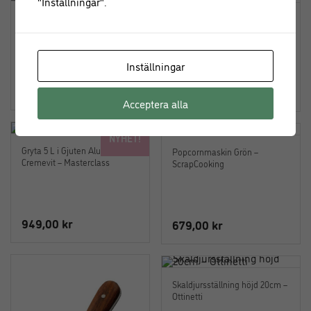
"Inställningar".
Gryta 4 L i Gjuten Aluminium –
Gryta 4 L i Gjuten Aluminium –
Cremevit – Masterclass
Hunter Green – Masterclass
Inställningar
879,00
kr
879,00
kr
Acceptera alla
NYHET!
Gryta 5 L i Gjuten Aluminium –
Popcornmaskin Grön –
Cremevit – Masterclass
ScrapCooking
949,00
kr
679,00
kr
Skaldjursställning höjd 20cm –
Ottinetti