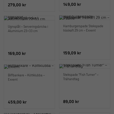
149,00
kr
279,00
kr
Hamburgerspade Stekspade
Ugnsplåt – Serveringsbricka i
träskaft 29 cm – Exxent
Aluminium 23×33 cm
159,09
kr
169,00
kr
Stekspade “Fish Turner” –
Biffbankare – Köttklubba –
Trähandtag
Exxent
89,00
kr
459,00
kr