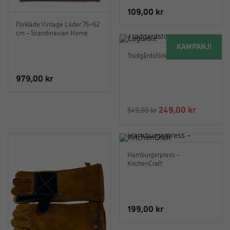
109,00
kr
Förkläde Vintage Läder 76×62
cm – Scandinavian Home
KAMPANJ!
Trädgårdsförkläde – Laguiole
979,00
kr
Det
Det
249,00
kr
549,00
kr
ursprungliga
nuvaran
priset
priset
var:
är:
Hamburgerpress –
549,00 kr.
249,00 k
KitchenCraft
199,00
kr