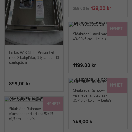
Det
Det
139,00
kr
259,00
kr
ursprungliga
nuvaran
priset
priset
NYHET!
var:
är:
Skärbräda i stavlimmad Ask
259,00 kr.
139,00 kr
40x30x5 cm – Leila’s
Leilas BAK SET – Presentkit
med 2 bakplåtar, 3 tyllar och 10
spritspåsar
1199,00
kr
899,00
kr
NYHET!
Skärbräda Rainbow i
värmebehandlad ask
39×18,5×1,5 cm – Leila’s
NYHET!
Skärbräda Rainbow i
värmebehandlad ask 52×15
x1,5 cm – Leila’s
749,00
kr