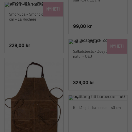
priset
priset
NYHET!
var:
är:
Smörkupa – Smör cloché 10
549,00 kr.
439,00 kr.
cm – La Rochere
99,00
kr
229,00
kr
NYHET!
Salladsbestick Zoey 30 cm
natur – O&J
329,00
kr
Grilltång till barbecue – 40 cm