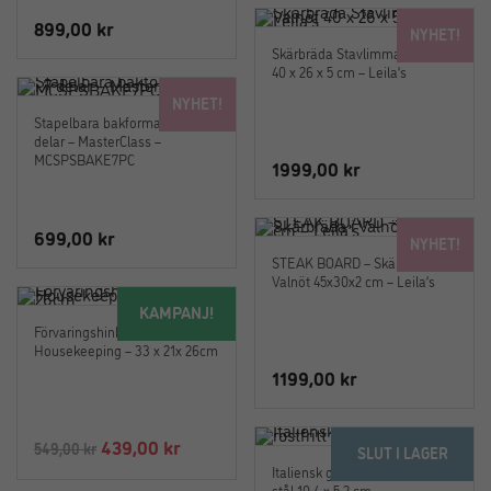
899,00
kr
NYHET!
Skärbräda Stavlimmad Valnöt
40 x 26 x 5 cm – Leila’s
NYHET!
Stapelbara bakformar – Set i 7
delar – MasterClass –
MCSPSBAKE7PC
1999,00
kr
699,00
kr
NYHET!
STEAK BOARD – Skärbräda i
Valnöt 45x30x2 cm – Leila’s
KAMPANJ!
Förvaringshink –
Housekeeping – 33 x 21x 26cm
1199,00
kr
Det
Det
439,00
kr
549,00
kr
SLUT I LAGER
ursprungliga
nuvarande
Italiensk glasskupa i rostfritt
stål 10,4 x 5,2 cm