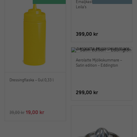
Emaljkastrull Turkos 1 Liter –
Leila’s
399,00
kr
Aerolatte Mjölkskummare –
Satin edition – Eddington
Dressingflaska – Gul 0,33 l
299,00
kr
Det
Det
19,00
kr
39,00
kr
ursprungliga
nuvarande
priset
priset
var:
är: