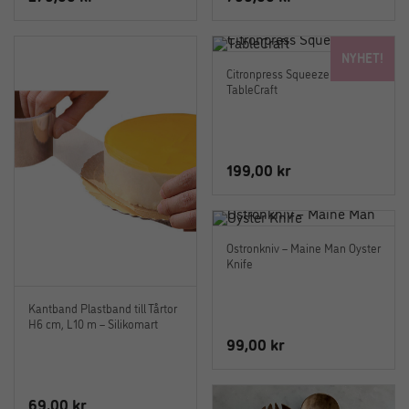
NYHET!
Citronpress Squeezer –
TableCraft
199,00
kr
Ostronkniv – Maine Man Oyster
Knife
Kantband Plastband till Tårtor
H6 cm, L10 m – Silikomart
99,00
kr
69,00
kr