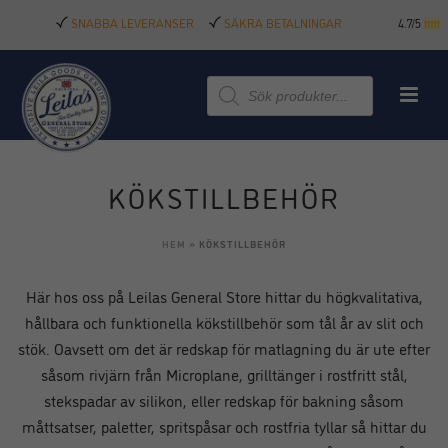
SNABBA LEVERANSER
SÄKRA BETALNINGAR
4.7/5
Produktsökning
KÖKSTILLBEHÖR
HEM
»
KÖKSTILLBEHÖR
Här hos oss på Leilas General Store hittar du högkvalitativa,
hållbara och funktionella kökstillbehör som tål år av slit och
stök. Oavsett om det är redskap för matlagning du är ute efter
såsom rivjärn från Microplane, grilltänger i rostfritt stål,
stekspadar av silikon, eller redskap för bakning såsom
måttsatser, paletter, spritspåsar och rostfria tyllar så hittar du