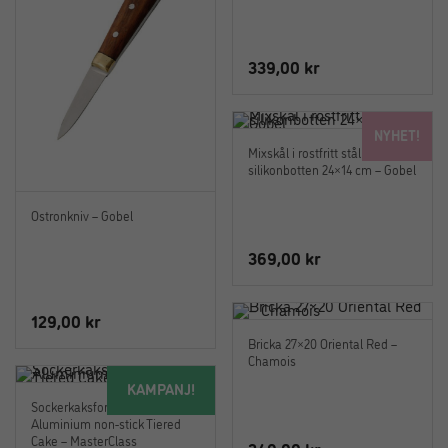
339,00
kr
NYHET!
Mixskål i rostfritt stål med
silikonbotten 24×14 cm – Gobel
Ostronkniv – Gobel
369,00
kr
129,00
kr
Bricka 27×20 Oriental Red –
Chamois
KAMPANJ!
Sockerkaksform Gjuten
Aluminium non-stick Tiered
Cake – MasterClass