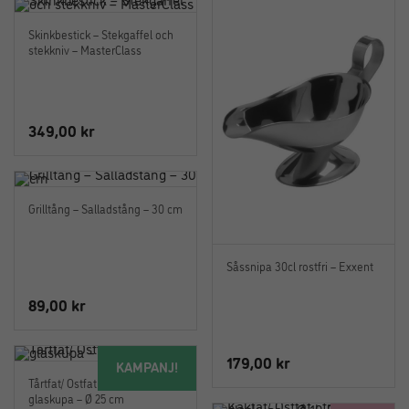
Skinkbestick – Stekgaffel och
stekkniv – MasterClass
349,00
kr
Grilltång – Salladstång – 30 cm
Såssnipa 30cl rostfri – Exxent
89,00
kr
179,00
kr
KAMPANJ!
Tårtfat/ Ostfat i trä med
glaskupa – Ø 25 cm