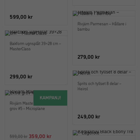
599,00
kr
Rivjärn Parmesan – Hållare i
bambu
Bakform ugnsplåt 39×28 cm –
MasterClass
279,00
kr
299,00
kr
Sprits och tyllset 8 delar –
Heirol
KAMPANJ!
Rivjärn Master i Valnöt extra
grov #5 – Microplane
249,00
kr
Det
Det
359,00
kr
599,00
kr