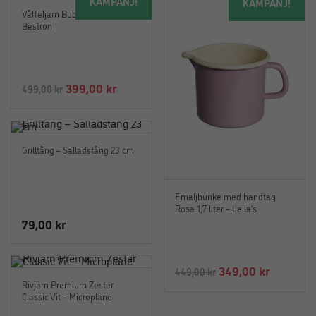
KAMPANJ!
KAMPANJ!
Våffeljärn Bubbel Våfflor Mint –
Bestron
Det
Det
399,00
kr
499,00
kr
ursprungliga
nuvarande
priset
priset
var:
är:
Grilltång – Salladstång 23 cm
499,00 kr.
399,00 kr.
Emaljbunke med handtag
Rosa 1,7 liter – Leila’s
79,00
kr
Det
Det
349,00
kr
449,00
kr
Rivjärn Premium Zester
ursprungliga
nuvaran
Classic Vit – Microplane
priset
priset