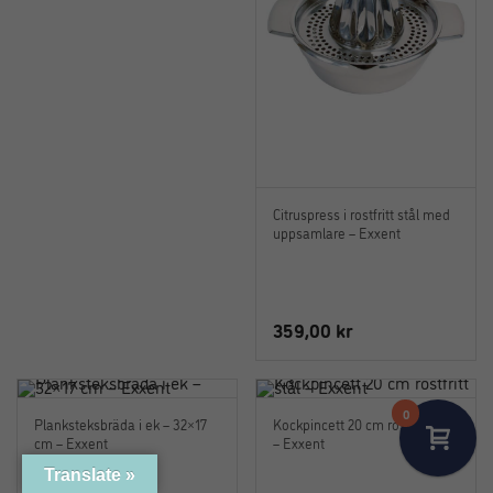
39,00 kr.
19,00 kr.
Citruspress i rostfritt stål med
uppsamlare – Exxent
359,00
kr
0
Planksteksbräda i ek – 32×17
Kockpincett 20 cm rostfritt stål
cm – Exxent
– Exxent
Translate »