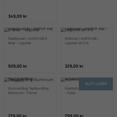
var:
är:
449,00 kr.
349,00 k
349,00
kr
Skaldjursset i rostfritt stål 6
Ostknivar i rostfritt stål –
delar – Laguiole
Laguiole set 3 st
929,00
kr
329,00
kr
SLUT I LAGER
Hummertång/ Skaldjurstång
Gräddsifon 0,5 liter Aluminium
Aluminium – France
– Gobel
279,00
kr
799,00
kr