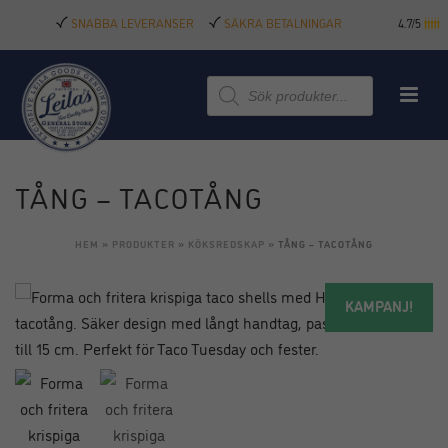
SNABBA LEVERANSER
SÄKRA BETALNINGAR
4.7/5
Produktsökning
TÅNG – TACOTÅNG
HEM
»
PRODUKTER
»
KÖKSREDSKAP
»
TÅNG – TACOTÅNG
KAMPANJ!