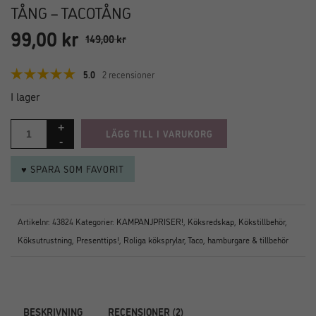
TÅNG – TACOTÅNG
99,00
kr
Det
Det
149,00
kr
ursprungliga
nuvarande
priset
priset
5.0
2 recensioner
var:
är:
I lager
149,00 kr.
99,00 kr.
LÄGG TILL I VARUKORG
♥ SPARA SOM FAVORIT
Artikelnr:
43824
Kategorier:
KAMPANJPRISER!
,
Köksredskap
,
Kökstillbehör
,
Köksutrustning
,
Presenttips!
,
Roliga köksprylar
,
Taco, hamburgare & tillbehör
BESKRIVNING
RECENSIONER (2)