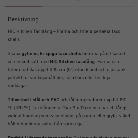
Beskrivning
HIC Kitchen Tacotång – Forma och fritera perfekta taco
shells
Skapa
gyllene, krispiga taco shells
hemma på ett säkert
och enkelt sätt med
HIC Kitchen tacotång
. Forma och
fritera tortillas upp till 15 cm (6”) utan kladd och oljestänk –
perfekt för vardagsmåltider, taco bars eller festliga
middagar.
Tillverkad i stål och PVC
och tål temperaturer upp till 190
°C (370 °F). Tacotången är 34 x 9 x 11 cm och har ett långt,
vinklat handtag som vilar stadigt på panna eller gryta, vilket
håller händerna säkra från varm olja.
Perfekt U-formade taco shells
: De formade bladen greppar