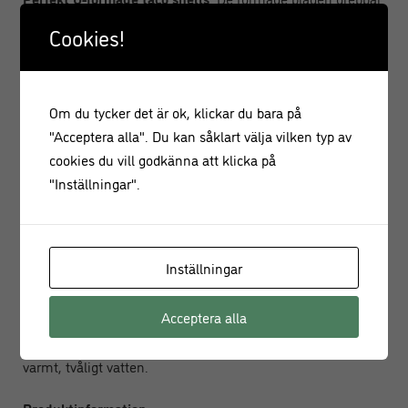
och formar tortillas jämnt för konsekvent resultat. Det
Cookies!
öppna tråddesignen dränerar överflödig olja snabbt och ger
extra krispiga taco shells varje gång.
Praktisk och mångsidig
: Tillaga flera taco shells snabbt till
Om du tycker det är ok, klickar du bara på
familjemåltider, fester eller matlagning i förväg. Undvik
"Acceptera alla". Du kan såklart välja vilken typ av
trasiga eller ojämna shells som ofta följer med färdigköpta
cookies du vill godkänna att klicka på
förpackningar. Fungerar med mjöl-, majs-, glutenfria eller
"Inställningar".
paleo-tortillas – perfekt till fisk-, kött-, kyckling- eller
vegetariska tacos.
Inställningar
Utökad användning
: Forma tortillas till fullstora eller mini
taco shells för aptitretare, dips, desserter, frukt, glass eller
Acceptera alla
pudding. Kompakt design gör att tacotången enkelt kan
förvaras. Robust och hållbar konstruktion, handdiskas i
varmt, tvåligt vatten.