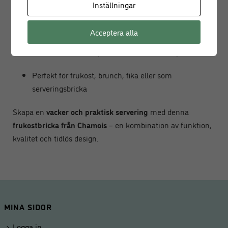
Inställningar
Material: Hållbart och lättskött
Mönster: Oriental Red
Acceptera alla
Diskmaskinssäker (använd milt diskmedel)
Perfekt för frukost, brunch, fika eller som
serveringsbricka
Skapa en
vacker och praktisk servering
med denna
frukostbricka från Chamois
– en kombination av funktion,
kvalitet och tidlös design.
MINA SIDOR
Logga in