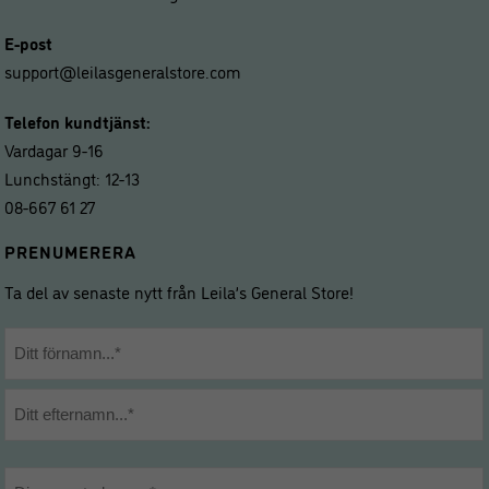
E-post
support@leilasgeneralstore.com
Telefon kundtjänst:
Vardagar 9-16
Lunchstängt: 12-13
08-667 61 27
PRENUMERERA
Ta del av senaste nytt från Leila’s General Store!
Namn
*
Förnamn
Efternamn
E-