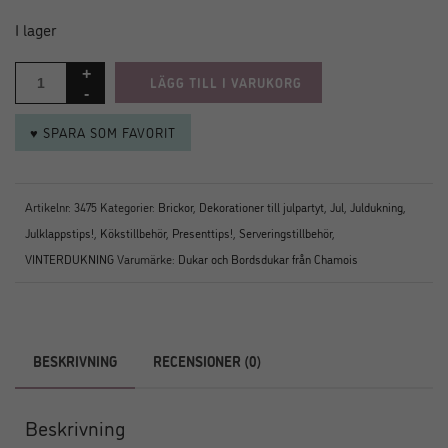
I lager
LÄGG TILL I VARUKORG
♥ SPARA SOM FAVORIT
Artikelnr:
3475
Kategorier:
Brickor
,
Dekorationer till julpartyt
,
Jul
,
Juldukning
,
Julklappstips!
,
Kökstillbehör
,
Presenttips!
,
Serveringstillbehör
,
VINTERDUKNING
Varumärke:
Dukar och Bordsdukar från Chamois
BESKRIVNING
RECENSIONER (0)
Beskrivning