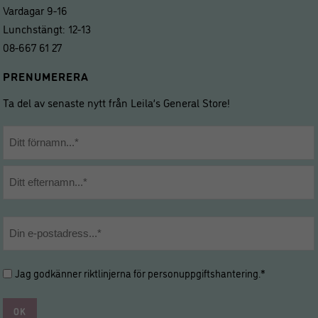
Vardagar 9-16
Lunchstängt: 12-13
08-667 61 27
PRENUMERERA
Ta del av senaste nytt från Leila’s General Store!
Namn
*
Förnamn
Efternamn
E-
post
*
Hantering
Jag godkänner riktlinjerna för
personuppgiftshantering
.*
av
personuppgifter