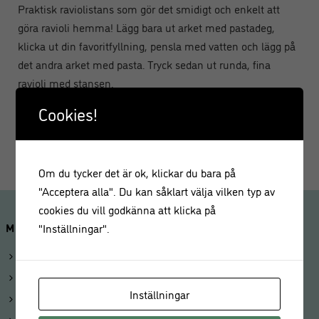
Praktisk raviolistans som gör det smidigt och enkelt att
göra ravioli hemma! Lägg bara ut arket med pastadeg,
klicka ut din favoritfyllning, pensla med vatten och lägg på
det andra arket med pasta. Tryck sedan ut runda, fina
ravioli med stansen.
Cookies!
Material: Trä, Aluminium
Handdisk rekommenderas
Om du tycker det är ok, klickar du bara på
"Acceptera alla". Du kan såklart välja vilken typ av
cookies du vill godkänna att klicka på
MINA SIDOR
"Inställningar".
Logga in
Mitt konto
Inställningar
Beställningar