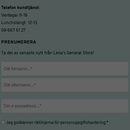
Telefon kundtjänst:
Vardagar 9-16
Lunchstängt: 12-13
08-667 61 27
PRENUMERERA
Ta del av senaste nytt från Leila’s General Store!
Namn
*
Förnamn
Efternamn
E-
post
*
Hantering
Jag godkänner riktlinjerna för
personuppgiftshantering
.*
av