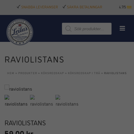
SNABBA LEVERANSER
SÄKRA BETALNINGAR
4.7/5
Produktsökning
RAVIOLISTANS
HEM
»
PRODUKTER
»
KÖKSREDSKAP
»
KÖKSREDSKAP I TRÄ
»
RAVIOLISTANS
RAVIOLISTANS
59,00
kr