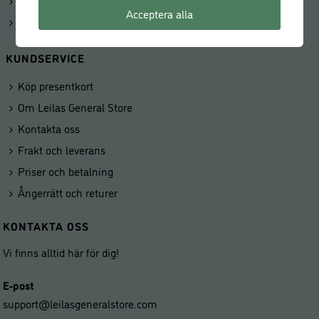
Kunduppgifter
Acceptera alla
Våra butiker
KUNDSERVICE
Köp presentkort
Om Leilas General Store
Kontakta oss
Frakt och leverans
Priser och betalning
Ångerrätt och returer
KONTAKTA OSS
Vi finns alltid här för dig!
E-post
support@leilasgeneralstore.com