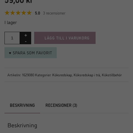
5.0
3 recensioner
I lager
LÄGG TILL I VARUKORG
♥ SPARA SOM FAVORIT
Artikelnr:
1629080
Kategorier:
Köksredskap
,
Köksredskap i trä
,
Kökstillbehör
BESKRIVNING
RECENSIONER (3)
Beskrivning