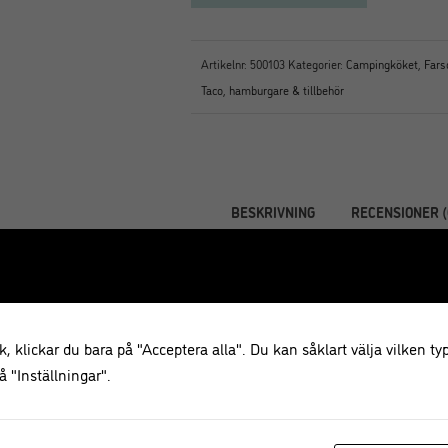
Artikelnr:
500103
Kategorier:
Campingköket
,
Fars
Taco, hamburgare & tillbehör
BESKRIVNING
RECENSIONER (
Beskrivning
Världens bästa grilltång till grill
händerna och denna grilltång ligge
, klickar du bara på "Acceptera alla". Du kan såklart välja vilken typ
arbeta med!
 "Inställningar".
Längd: 40 cm
Rostfritt stål