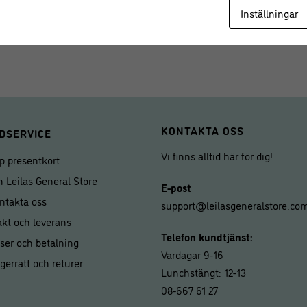
Inställningar
KONTAKTA OSS
DSERVICE
Vi finns alltid här för dig!
p presentkort
 Leilas General Store
E-post
ntakta oss
support@leilasgeneralstore.co
akt och leverans
Telefon kundtjänst:
iser och betalning
Vardagar 9-16
gerrätt och returer
Lunchstängt: 12-13
08-667 61 27