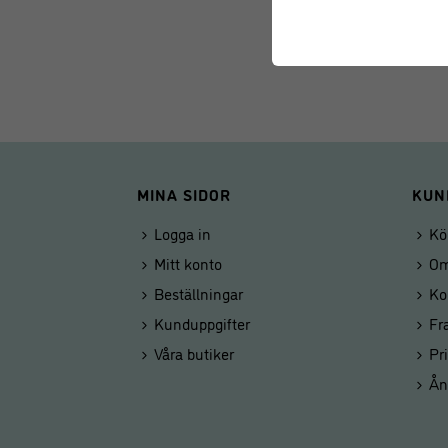
MINA SIDOR
KUN
Logga in
Kö
Mitt konto
Om
Beställningar
Ko
Kunduppgifter
Fr
Våra butiker
Pr
Ån