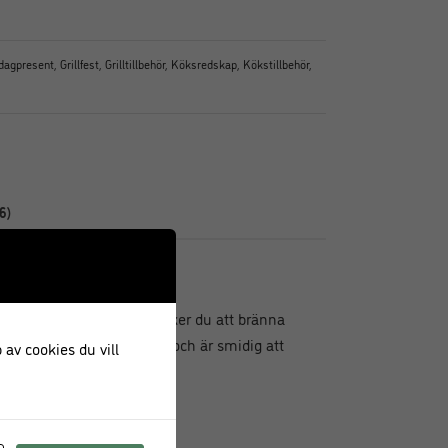
dagpresent
,
Grillfest
,
Grilltillbehör
,
Köksredskap
,
Kökstillbehör
,
6)
en! Med sitt lång skaft undviker du att bränna
r otroligt skönt i handen och är smidig att
 av cookies du vill