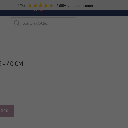
4.7/5
1400+ kundrecensioner
E
NYHETER
0
Produktsökning
 – 40 CM
KORG