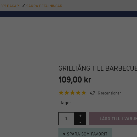
 365 DAGAR
SÄKRA BETALNINGAR
TILLBEHÖR
BAR
DELIKATESSER
KALAS
INREDNING
POOL
SAL
GRILLTÅNG TILL BARBECUE
109,00
kr
4.7
6 recensioner
I lager
LÄGG TILL I VARU
♥ SPARA SOM FAVORIT