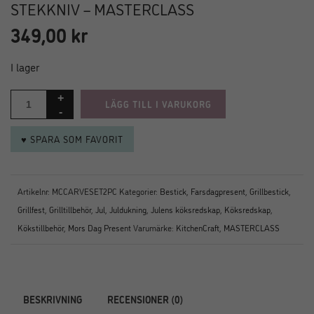
STEKKNIV – MASTERCLASS
349,00
kr
I lager
LÄGG TILL I VARUKORG
♥ SPARA SOM FAVORIT
Artikelnr:
MCCARVESET2PC
Kategorier:
Bestick
,
Farsdagpresent
,
Grillbestick
,
Grillfest
,
Grilltillbehör
,
Jul
,
Juldukning
,
Julens köksredskap
,
Köksredskap
,
Kökstillbehör
,
Mors Dag Present
Varumärke:
KitchenCraft
,
MASTERCLASS
BESKRIVNING
RECENSIONER (0)