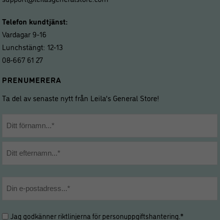
Telefon kundtjänst:
Vardagar 9-16
Lunchstängt: 12-13
08-667 61 27
PRENUMERERA
Ta del av senaste nytt från Leila’s General Store!
Namn
*
Förnamn
Efternamn
E-
post
*
Hantering
Jag godkänner riktlinjerna för
personuppgiftshantering
.*