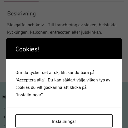
Beskrivning
Stekgaffel och kniv – Till tranchering av steken, helstekta
kycklingen, kalkonen, entrecoten eller julskinkan.
Masterclass
Cookies!
Om du tycker det är ok, klickar du bara på
"Acceptera alla". Du kan såklart välja vilken typ av
cookies du vill godkänna att klicka på
"Inställningar".
MINA SIDOR
Logga in
Mitt konto
Inställningar
Beställningar