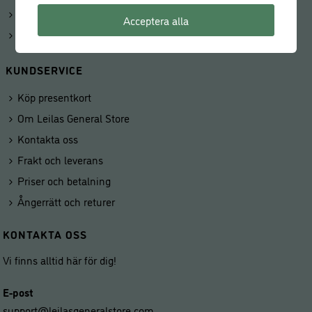
Kunduppgifter
Acceptera alla
Våra butiker
KUNDSERVICE
Köp presentkort
Om Leilas General Store
Kontakta oss
Frakt och leverans
Priser och betalning
Ångerrätt och returer
KONTAKTA OSS
Vi finns alltid här för dig!
E-post
support@leilasgeneralstore.com