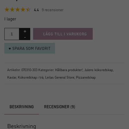
4.4
9 recensioner
I lager
LÄGG TILL I VARUKORG
♥ SPARA SOM FAVORIT
Artikelnr:
070310-303
Kategorier:
Hållbara produkter!
,
Julens köksredskap
,
Kavlar
,
Köksredskap i trä
,
Leilas General Store
,
Pizzaredskap
BESKRIVNING
RECENSIONER (9)
Beskrivning