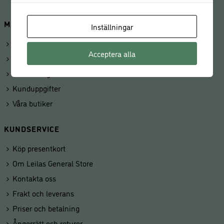
MINA SIDOR
Inställningar
Logga in
Acceptera alla
Mitt konto
Beställningar
Kunduppgifter
Våra butiker
KUNDSERVICE
Köp presentkort
Om Leilas General Store
Kontakta oss
Frakt och leverans
Priser och betalning
Ångerrätt och returer