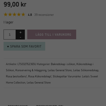
99,00
kr
4.8
39 recensioner
I lager
LÄGG TILL I VARUKORG
♥ SPARA SOM FAVORIT
Artikelnr:
LTS0327G2365U
Kategorier:
Bakredskap i silikon
,
Köksredskap i
Silikon
,
Konservering & Inläggning
,
Leilas General Store
,
Leilas Silikonredskap
,
Rosa bestsellers!
,
Rosa Köksredskap!
,
Slickepottar
Varumärke:
Leila's Sweet
Home Collection
,
Leilas General Store