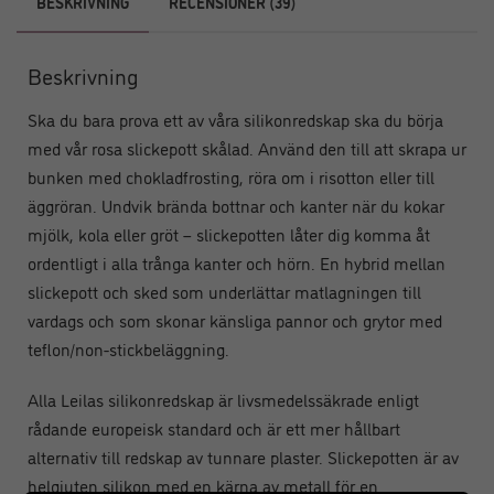
BESKRIVNING
RECENSIONER (39)
Beskrivning
Ska du bara prova ett av våra silikonredskap ska du börja
med vår rosa slickepott skålad. Använd den till att skrapa ur
bunken med chokladfrosting, röra om i risotton eller till
äggröran. Undvik brända bottnar och kanter när du kokar
mjölk, kola eller gröt – slickepotten låter dig komma åt
ordentligt i alla trånga kanter och hörn. En hybrid mellan
slickepott och sked som underlättar matlagningen till
vardags och som skonar känsliga pannor och grytor med
teflon/non-stickbeläggning.
Alla Leilas silikonredskap är livsmedelssäkrade enligt
rådande europeisk standard och är ett mer hållbart
alternativ till redskap av tunnare plaster. Slickepotten är av
helgjuten silikon med en kärna av metall för en