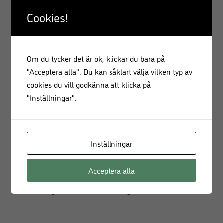
kombinerad stabilitet och rörlighet. Kombinera dina
Cookies!
favoriter och samla i ett litermått intill spisen, det blir både
lättillgängligt och snyggt! Ett fång färgglada redskap istället
för blommor brukar även vara en väldigt uppskattad gå-
Om du tycker det är ok, klickar du bara på
bort-present.
"Acceptera alla". Du kan såklart välja vilken typ av
Rosa Slickepott Skålad i Silikon – Specifikationer:
cookies du vill godkänna att klicka på
"Inställningar".
• Tål maskindisk
• Värmetålig upp till 260 grader
• Drar
inte
åt sig naturliga färger som gurkmeja eller
rödbeta
Inställningar
• Passar perfekt till Leilas emaljprodukter
• Material:
Silikon, metall
Acceptera alla
• Längd:
28 cm
•
Finns i färgerna:
Rosa, Blå, Pistage, Gul & Vit