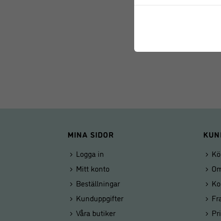
MINA SIDOR
KUN
Logga in
Kö
Mitt konto
Om
Beställningar
Ko
Kunduppgifter
Fr
Våra butiker
Pr