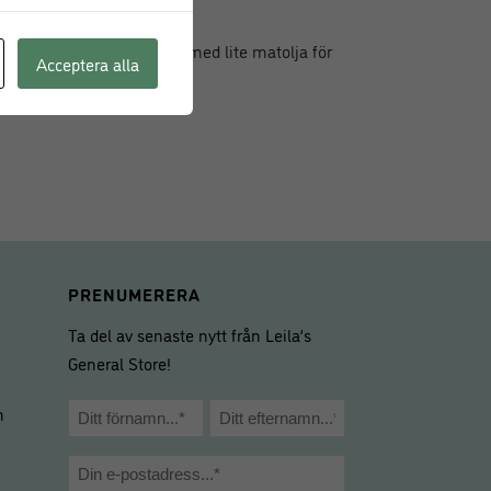
att träet torkas ut
erfettas, så smörj in dem med lite matolja för
Acceptera alla
PRENUMERERA
Ta del av senaste nytt från Leila’s
General Store!
Namn
m
*
Förnamn
Efternamn
E-