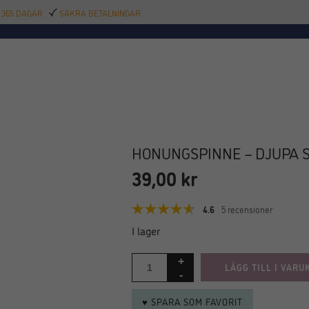
 365 DAGAR
SÄKRA BETALNINGAR
TILLBEHÖR
BAR
DELIKATESSER
KALAS
INREDNING
POOL
SAL
HONUNGSPINNE – DJUPA S
39,00
kr
4.6
5 recensioner
I lager
LÄGG TILL I VARU
♥ SPARA SOM FAVORIT