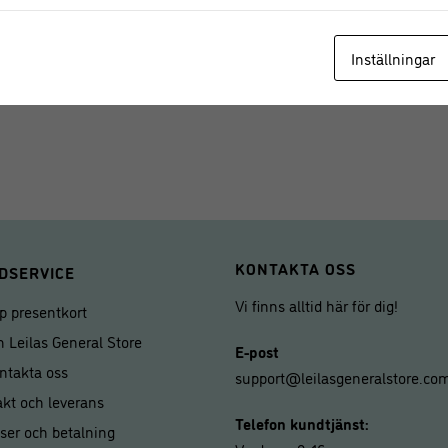
• Endast handdisk, då undviker du 
• Träredskap behöver då och då åt
Inställningar
ännu längre hållbarhet
KONTAKTA OSS
DSERVICE
Vi finns alltid här för dig!
p presentkort
 Leilas General Store
E-post
ntakta oss
support@leilasgeneralstore.co
akt och leverans
Telefon kundtjänst:
iser och betalning