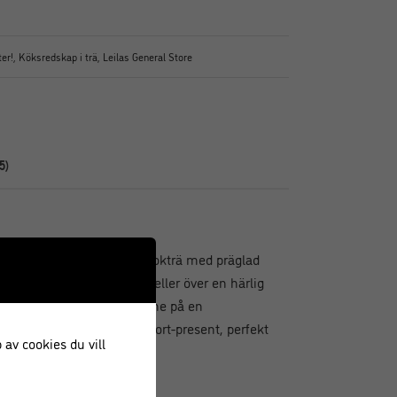
er!
,
Köksredskap i trä
,
Leilas General Store
5)
upa skåror tillverkad av bokträ med präglad
ringla honung i kvällsteet eller över en härlig
. Knyt fast en honungspinne på en
ge bort som en liten gå-bort-present, perfekt
 av cookies du vill