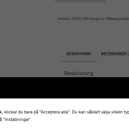
Artikelnr:
070124-306
Kategorier:
Hållbara produkt
BESKRIVNING
RECENSIONER (
Beskrivning
En söt, liten honungspinne med dj
logotyp som kan användas till att 
sallad med rödbeta och chèvreost
honungsburk med grovt snöre och 
, klickar du bara på "Acceptera alla". Du kan såklart välja vilken typ
till teälskaren!
 "Inställningar".
Träslag:
Bok