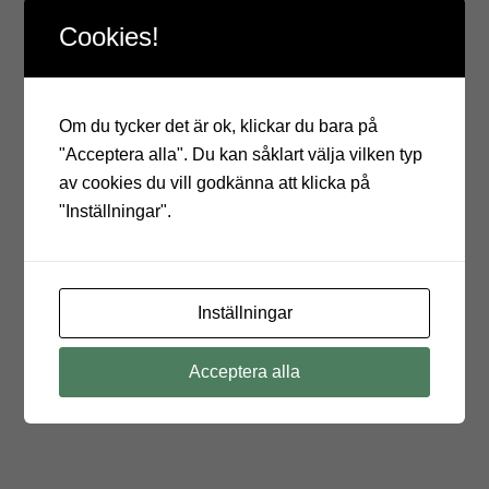
förmåga att samla upp köttsaft. Den lätt fördjupade ytan
Cookies!
gör att safter från kött och fågel hålls på plats, vilket
både förenklar arbetet och bevarar smak och saftighet i
råvaran. Perfekt vid tranchering av stek, kyckling eller
Om du tycker det är ok, klickar du bara på
andra större köttstycken där precision och presentation
"Acceptera alla". Du kan såklart välja vilken typ
är viktiga.
av cookies du vill godkänna att klicka på
Brädan fungerar lika bra vid matlagning som vid
"Inställningar".
servering. Använd den direkt från ugnen till bordet för en
rustik och elegant servering, eller som en professionell
arbetsyta vid förberedelser i köket.
Inställningar
En tidlös och funktionell skärbräda i valnöt för dig som
vill kombinera hantverk, design och praktisk prestanda i
Acceptera alla
köket.