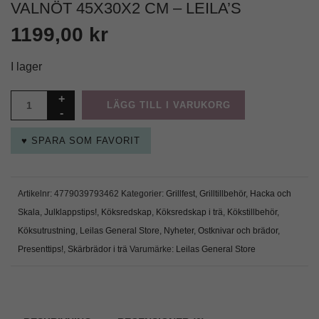
VALNÖT 45X30X2 CM – LEILA’S
1199,00
kr
I lager
LÄGG TILL I VARUKORG
♥ SPARA SOM FAVORIT
Artikelnr:
4779039793462
Kategorier:
Grillfest
,
Grilltillbehör
,
Hacka och
Skala
,
Julklappstips!
,
Köksredskap
,
Köksredskap i trä
,
Kökstillbehör
,
Köksutrustning
,
Leilas General Store
,
Nyheter
,
Ostknivar och brädor
,
Presenttips!
,
Skärbrädor i trä
Varumärke:
Leilas General Store