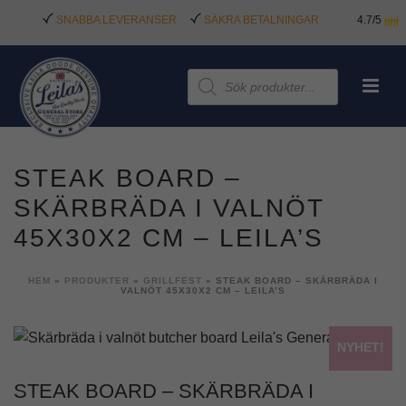
SNABBA LEVERANSER
SÄKRA BETALNINGAR
4.7/5
Produktsökning
STEAK BOARD –
SKÄRBRÄDA I VALNÖT
45X30X2 CM – LEILA’S
HEM
»
PRODUKTER
»
GRILLFEST
»
STEAK BOARD – SKÄRBRÄDA I
VALNÖT 45X30X2 CM – LEILA’S
NYHET!
STEAK BOARD – SKÄRBRÄDA I