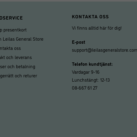
KONTAKTA OSS
DSERVICE
Vi finns alltid här för dig!
p presentkort
 Leilas General Store
E-post
ntakta oss
support@leilasgeneralstore.co
akt och leverans
Telefon kundtjänst:
iser och betalning
Vardagar 9-16
gerrätt och returer
Lunchstängt: 12-13
08-667 61 27