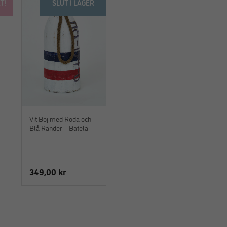
T!
SLUT I LAGER
Vit Boj med Röda och
Blå Ränder – Batela
349,00
kr