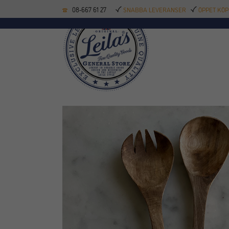
08-667 61 27
SNABBA LEVERANSER
ÖPPET KÖP
KÖKSREDSKAP
BAK