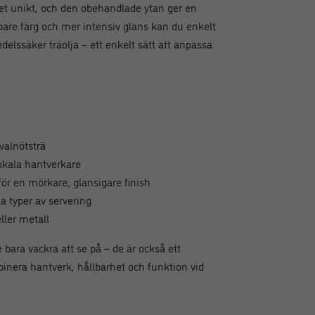
 set unikt, och den obehandlade ytan ger en
upare färg och mer intensiv glans kan du enkelt
delssäker träolja – ett enkelt sätt att anpassa
valnötsträ
lokala hantverkare
ör en mörkare, glansigare finish
a typer av servering
eller metall
e bara vackra att se på – de är också ett
binera hantverk, hållbarhet och funktion vid