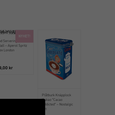
NYHET!
d Serveringsbricka i
all – Aperol Spritz
ex London
9,00
kr
Plåtburk Knäpplock
Kakao “Cacao
Addicted” – Nostalgic
Art