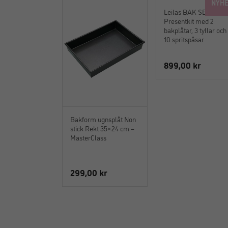
NYHE
Leilas BAK SET –
Presentkit med 2
bakplåtar, 3 tyllar och
10 spritspåsar
899,00
kr
Bakform ugnsplåt Non
stick Rekt 35×24 cm –
MasterClass
299,00
kr