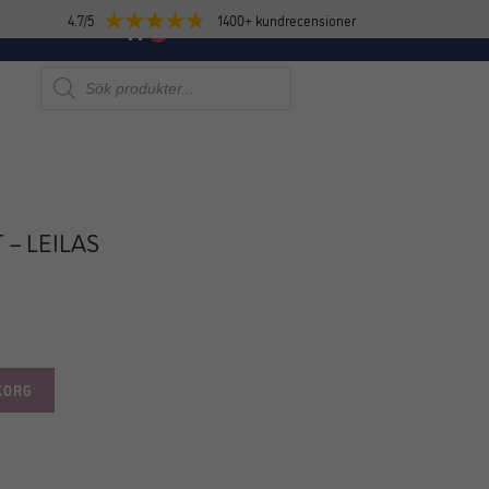
4.7/5
1400+ kundrecensioner
E
NYHETER
0
Produktsökning
 – LEILAS
KORG