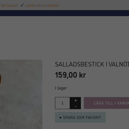
 365 DAGAR
SÄKRA BETALNINGAR
TILLBEHÖR
BAR
DELIKATESSER
KALAS
INREDNING
POOL
SAL
SALLADSBESTICK I VALNÖT
159,00
kr
I lager
LÄGG TILL I VARU
♥ SPARA SOM FAVORIT