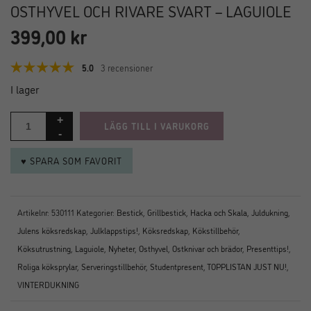
OSTHYVEL OCH RIVARE SVART – LAGUIOLE
399,00
kr
5.0
3 recensioner
I lager
LÄGG TILL I VARUKORG
♥ SPARA SOM FAVORIT
Artikelnr:
530111
Kategorier:
Bestick
,
Grillbestick
,
Hacka och Skala
,
Juldukning
,
Julens köksredskap
,
Julklappstips!
,
Köksredskap
,
Kökstillbehör
,
Köksutrustning
,
Laguiole
,
Nyheter
,
Osthyvel
,
Ostknivar och brädor
,
Presenttips!
,
Roliga köksprylar
,
Serveringstillbehör
,
Studentpresent
,
TOPPLISTAN JUST NU!
,
VINTERDUKNING