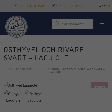
SNABBA LEVERANSER
SÄKRA BETALNINGAR
4.7/5
Produktsökning
OSTHYVEL OCH RIVARE
SVART – LAGUIOLE
HEM
»
PRODUKTER
»
JUL
»
JULDUKNING
»
OSTHYVEL OCH RIVARE SVART –
LAGUIOLE
NYHET!