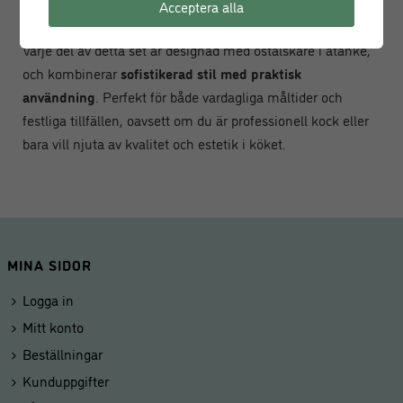
Acceptera alla
Bladtjocklek: 1,8 mm
Varje del av detta set är designad med ostälskare i åtanke,
och kombinerar
sofistikerad stil med praktisk
användning
. Perfekt för både vardagliga måltider och
festliga tillfällen, oavsett om du är professionell kock eller
bara vill njuta av kvalitet och estetik i köket.
MINA SIDOR
Logga in
Mitt konto
Beställningar
Kunduppgifter