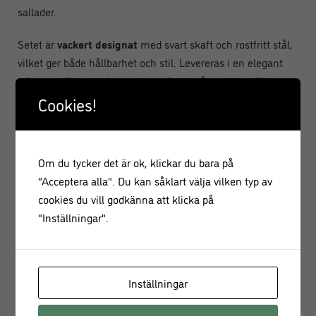
sallader.
Setet är
vackert designat
med svart skaft och rostfritt stål,
vilket ger både hållbarhet och stil. Levereras i en elegant
träpresentförpackning – den perfekta gåvan till ostälskare
eller för att ge en touch av lyx till ditt eget kök. Tack vare
Cookies!
diskmaskinssäkra
komponenter är setet enkelt att rengöra
och underhålla.
Om du tycker det är ok, klickar du bara på
Specifikationer:
"Acceptera alla". Du kan såklart välja vilken typ av
Rivjärn & ostskärare
cookies du vill godkänna att klicka på
"Inställningar".
Färg: Svart
Bladmaterial: Rostfritt stål
Inställningar
Handtagsmaterial: Plast