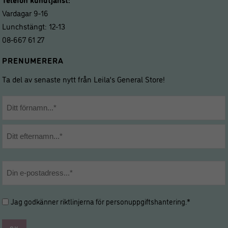
Vardagar 9-16
Lunchstängt: 12-13
08-667 61 27
PRENUMERERA
Ta del av senaste nytt från Leila’s General Store!
Namn
*
Förnamn
Efternamn
E-
post
*
Hantering
Jag godkänner riktlinjerna för
personuppgiftshantering
.*
av
personuppgifter