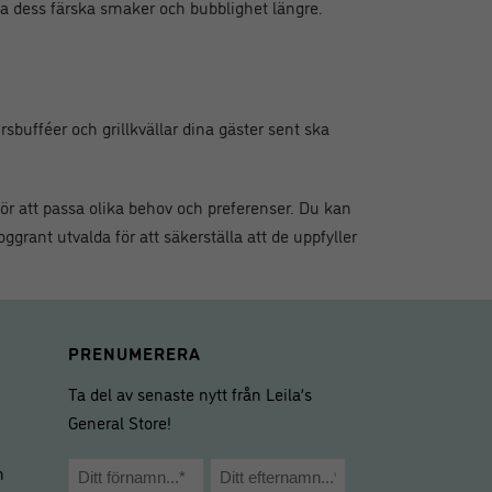
lla dess färska smaker och bubblighet längre.
rsbufféer och grillkvällar dina gäster sent ska
för att passa olika behov och preferenser. Du kan
oggrant utvalda för att säkerställa att de uppfyller
PRENUMERERA
Ta del av senaste nytt från Leila’s
General Store!
Namn
m