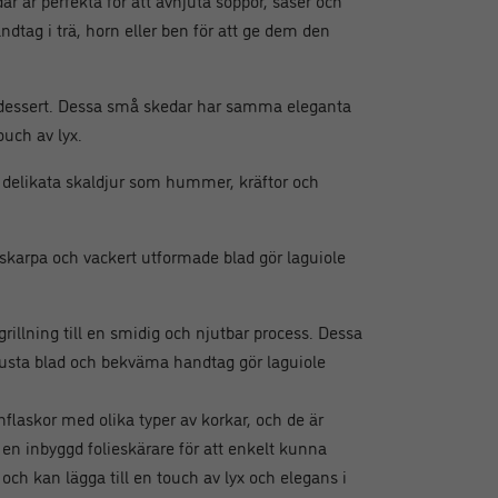
r är perfekta för att avnjuta soppor, såser och
andtag i trä, horn eller ben för att ge dem den
ker dessert. Dessa små skedar har samma eleganta
ouch av lyx.
a delikata skaldjur som hummer, kräftor och
a skarpa och vackert utformade blad gör laguiole
 grillning till en smidig och njutbar process. Dessa
robusta blad och bekväma handtag gör laguiole
flaskor med olika typer av korkar, och de är
en inbyggd folieskärare för att enkelt kunna
ch kan lägga till en touch av lyx och elegans i