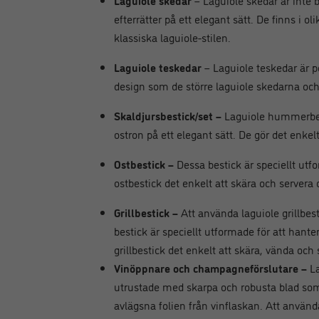
Laguiole skedar
– Laguiole skedar är inte 
efterrätter på ett elegant sätt. De finns i o
klassiska laguiole-stilen.
Laguiole teskedar
– Laguiole teskedar är p
design som de större laguiole skedarna och ä
Skaldjursbestick/set –
Laguiole hummerbest
ostron på ett elegant sätt. De gör det enkelt
Ostbestick –
Dessa bestick är speciellt utf
ostbestick det enkelt att skära och servera 
Grillbestick –
Att använda laguiole grillbest
bestick är speciellt utformade för att hant
grillbestick det enkelt att skära, vända och 
Vinöppnare och champagneförslutare –
La
utrustade med skarpa och robusta blad som 
avlägsna folien från vinflaskan. Att använd