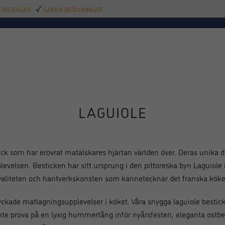
 365 DAGAR
SÄKRA BETALNINGAR
TILLBEHÖR
BAR
DELIKATESSER
KALAS
INREDNING
POOL
SAL
LAGUIOLE
ck som har erövrat matälskares hjärtan världen över. Deras unika d
evelsen. Besticken har sitt ursprung i den pittoreska byn Laguiole 
valiteten och hantverkskonsten som kännetecknar det franska köke
 lyckade matlagningsupplevelser i köket. Våra snygga laguiole bestick
e prova på en lyxig hummertång inför nyårsfesten, eleganta ostbestic