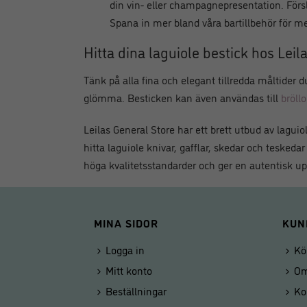
din vin- eller champagnepresentation. Försl
Spana in mer bland våra
bartillbehör
för me
Hitta dina laguiole bestick hos Leil
Tänk på alla fina och elegant tillredda måltider d
glömma. Besticken kan även användas till
bröll
Leilas General Store har ett brett utbud av lagui
hitta laguiole knivar, gafflar, skedar och teskedar
höga kvalitetsstandarder och ger en autentisk up
MINA SIDOR
KUN
Logga in
Kö
Mitt konto
Om
Beställningar
Ko