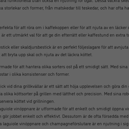
bara funktionella utan också en njutning för ögat. Dessa vackra skeda
lika storlekar och former, från matskedar till teskedar, och har ofta h
erfekta för att röra om i kaffekoppen eller för att njuta av en läc
r ett utmärkt val för att ge din efterrätt eller kaffestund en extra t
ick eller skaldjursbestick är en perfekt följeslagare för att avnjut
 att bryta upp skal och njuta av det läckra köttet.
ormade för att hantera olika sorters ost på ett smidigt sätt. Med sin
ostar i olika konsistenser och former.
ick vid dina grillkvällar är ett sätt att höja upplevelsen och göra din
era olika köttsorter på grillen med lätthet och precision. Med sina 
servera köttet vid grillningen.
guiole vinöppnare är utformade för att enkelt och smidigt öppna vin
gör jobbet enkelt och effektivt. Dessutom är de ofta försedda med 
a laguiole vinöppnare och champagneförslutare är en njutning i sig o