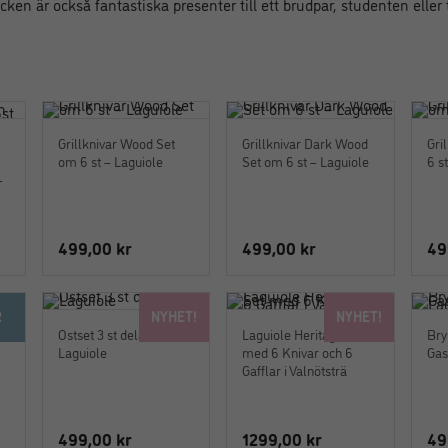
en är också fantastiska presenter till ett brudpar, studenten eller 
Grillknivar Wood Set
Grillknivar Dark Wood
Gri
om 6 st – Laguiole
Set om 6 st – Laguiole
6 s
–
499,00
kr
499,00
kr
49
R
NYHET!
NYHET!
Ostset 3 st delar –
Laguiole Heritage – Set
Bry
Laguiole
med 6 Knivar och 6
Gas
Gafflar i Valnötsträ
499,00
kr
1299,00
kr
49