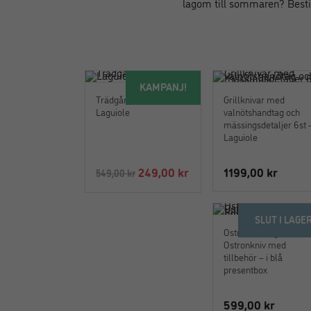
lagom till sommaren? Bestick
KAMPANJ!
Trädgårdsförkläde –
Grillknivar med
Laguiole
valnötshandtag och
mässingsdetaljer 6st 
Laguiole
Det
Det
249,00
kr
1199,00
kr
549,00
kr
ursprungliga
nuvarande
priset
priset
SLUT I LAGE
var:
är:
Ostronset Laguiole –
549,00 kr.
249,00 kr.
Ostronkniv med
tillbehör – i blå
presentbox
599,00
kr