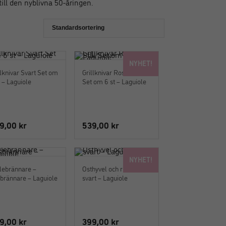
till den nyblivna 50-åringen.
NYHET!
llknivar Svart Set om
Grillknivar Rostfritt Stål
t – Laguiole
Set om 6 st – Laguiole
9,00
kr
539,00
kr
NYHET!
lebrännare –
Osthyvel och rivare
brännare – Laguiole
svart – Laguiole
9,00
kr
399,00
kr