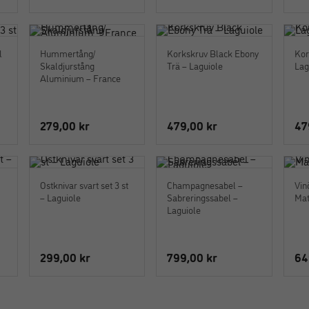
l
Hummertång/
Korkskruv Black Ebony
Kor
Skaldjurstång
Trä – Laguiole
Lag
Aluminium – France
279,00
kr
479,00
kr
47
Ostknivar svart set 3 st
Champagnesabel –
Vin
– Laguiole
Sabreringssabel –
Mat
Laguiole
299,00
kr
799,00
kr
64