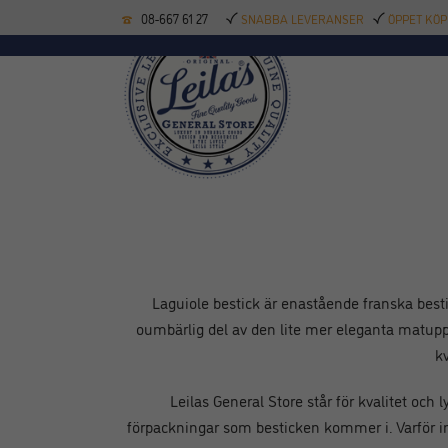
08-667 61 27
SNABBA LEVERANSER
ÖPPET KÖP
KÖKSREDSKAP
BAK
Laguiole bestick är enastående franska besti
oumbärlig del av den lite mer eleganta matuppl
k
Leilas General Store står för kvalitet och
förpackningar som besticken kommer i. Varför int