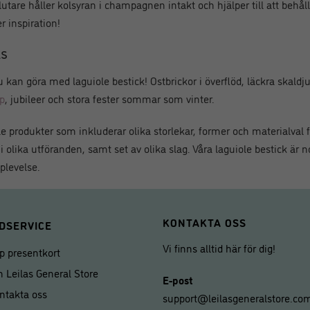
utare håller kolsyran i champagnen intakt och hjälper till att behå
r inspiration!
as
u kan göra med laguiole bestick! Ostbrickor i överflöd, läckra skaldju
op
, jubileer och stora fester sommar som vinter.
ole produkter som inkluderar olika storlekar, former och materialval 
 i olika utföranden, samt set av olika slag. Våra laguiole bestick är n
plevelse.
KONTAKTA OSS
DSERVICE
Vi finns alltid här för dig!
p presentkort
 Leilas General Store
E-post
ntakta oss
support@leilasgeneralstore.co