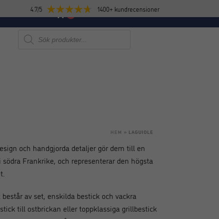
4.7/5
1400+ kundrecensioner
E
NYHETER
0
Produktsökning
HEM
»
LAGUIOLE
esign och handgjorda detaljer gör dem till en
i södra Frankrike, och representerar den högsta
t.
 består av set, enskilda bestick och vackra
k till ostbrickan eller toppklassiga grillbestick