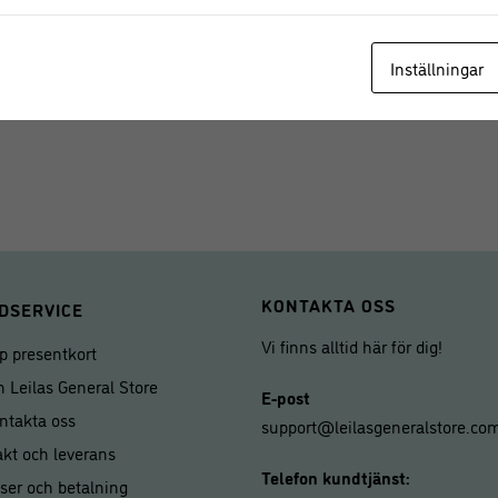
• Tål maskindisk
• Längd:
26 cm
• Material:
Rostfritt Stål
Inställningar
• Undvik att använda metallredska
KONTAKTA OSS
DSERVICE
Vi finns alltid här för dig!
p presentkort
 Leilas General Store
E-post
ntakta oss
support@leilasgeneralstore.co
akt och leverans
Telefon kundtjänst:
iser och betalning