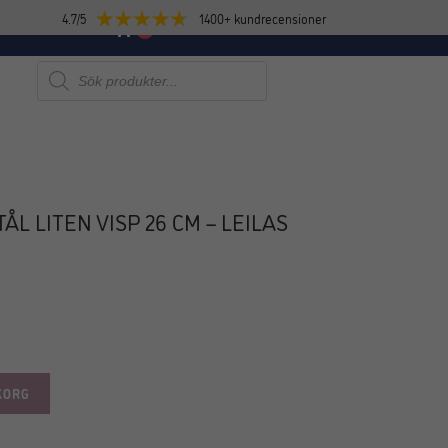
4.7/5
1400+ kundrecensioner
E
NYHETER
0
Produktsökning
TÅL LITEN VISP 26 CM – LEILAS
KAMPANJ!
KORG