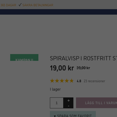
 365 DAGAR
SÄKRA BETALNINGAR
TILLBEHÖR
BAR
DELIKATESSER
KALAS
INREDNING
POOL
SAL
SPIRALVISP I ROSTFRITT S
KAMPANJ!
19,00
kr
Det
Det
39,00
kr
ursprungliga
nuvarande
priset
priset
4.8
23 recensioner
var:
är:
I lager
39,00 kr.
19,00 kr.
LÄGG TILL I VARU
♥ SPARA SOM FAVORIT