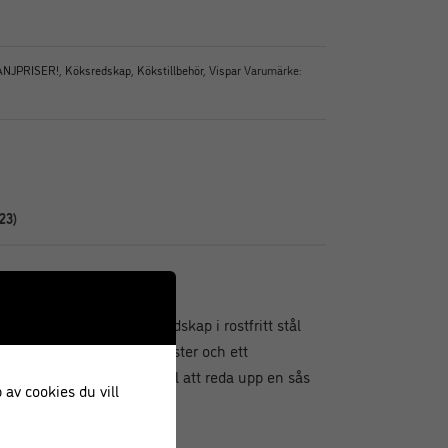
NJPRISER!
,
Köksredskap
,
Kökstillbehör
,
Vispar
Varumärke:
23)
ilas egen kollektion köksredskap i rostfritt stål
till redskap av tunnare plaster och ett
visp som passar lika bra till att reda upp en sås
 av cookies du vill