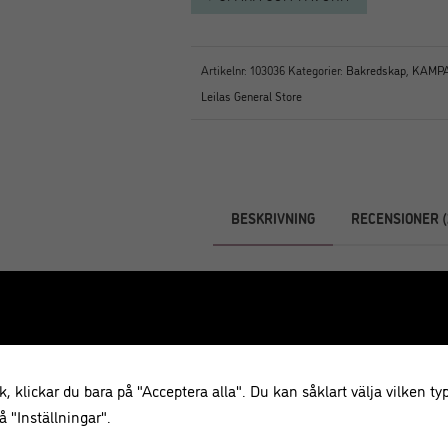
Artikelnr:
103036
Kategorier:
Bakredskap
,
KAMPA
Leilas General Store
BESKRIVNING
RECENSIONER (
Beskrivning
Slitstark, klassisk spiralvisp ur Le
som är ett mer hållbart alternativ 
oumbärligt redskap i köket. Liten 
, klickar du bara på "Acceptera alla". Du kan såklart välja vilken typ
som när du bakar och vispar ägg.
 "Inställningar".