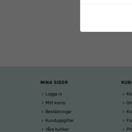
MINA SIDOR
KUN
Logga in
Kö
Mitt konto
Om
Beställningar
Ko
Kunduppgifter
Fr
Våra butiker
Pr