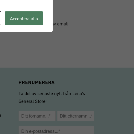
Acceptera alla
p i bunkar och kastruller av emalj
PRENUMERERA
Ta del av senaste nytt från Leila’s
General Store!
Namn
m
*
Förnamn
Efternamn
E-