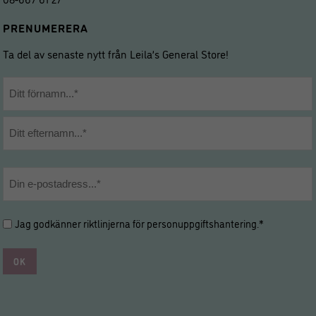
PRENUMERERA
Ta del av senaste nytt från Leila’s General Store!
Namn
*
Förnamn
Efternamn
E-
post
*
Hantering
Jag godkänner riktlinjerna för
personuppgiftshantering
.*
av
personuppgifter
*
*