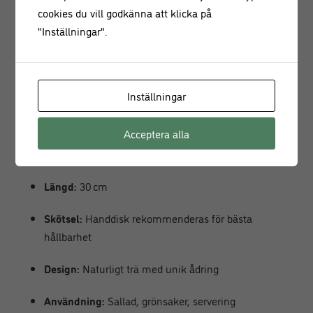
cookies du vill godkänna att klicka på
De här
träbesticken för sallad
kompletterar andra
"Inställningar".
trädetaljer i köket och matchar snyggt med både moderna
och klassiska bordsdukningar. Eftersom trä är ett naturligt
material känns de behagliga i handen och tillför en varm,
jordnära känsla till serveringen.
Inställningar
Produktinformation
Acceptera alla
Material:
Mangoträ
Längd:
30 cm
Skötsel:
Handdisk rekommenderas för bästa
hållbarhet
Design:
Naturligt trä med unik ådring
Användning:
Sallad, grönsaker, servering