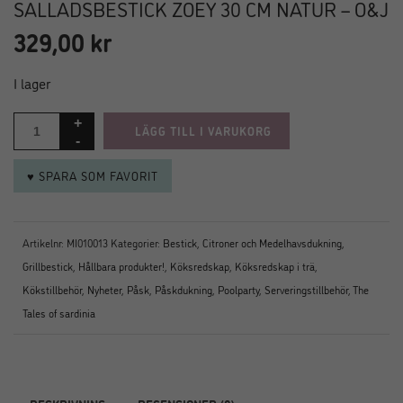
SALLADSBESTICK ZOEY 30 CM NATUR – O&J
329,00
kr
I lager
LÄGG TILL I VARUKORG
♥ SPARA SOM FAVORIT
Artikelnr:
MI010013
Kategorier:
Bestick
,
Citroner och Medelhavsdukning
,
Grillbestick
,
Hållbara produkter!
,
Köksredskap
,
Köksredskap i trä
,
Kökstillbehör
,
Nyheter
,
Påsk
,
Påskdukning
,
Poolparty
,
Serveringstillbehör
,
The
Tales of sardinia