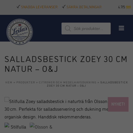
SNABBA LEVERANSER
SÄKRA BETALNINGAR
4.7/5
Produktsökning
SALLADSBESTICK ZOEY 30 CM
NATUR – O&J
HEM
»
PRODUKTER
»
CITRONER OCH MEDELHAVSDUKNING
»
SALLADSBESTICK
ZOEY 30 CM NATUR – O&J
NYHET!