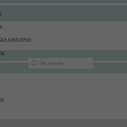
Y
ÖR
OCH KAKFORMAR
ON
Produktsökning
OR