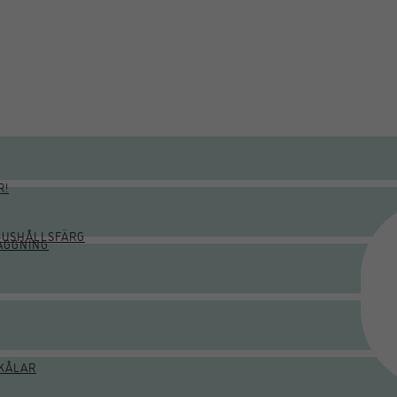
R!
HUSHÅLLSFÄRG
ÄGGNING
KÅLAR