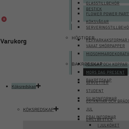
GLASSTILLBEHÖR
BESTICK
FLOWER POWER PART
0
KÖKSVÅGAR
SERVERINGSTILLBEH
HÖGTIDER
Varukorg
PEPPARKAKSFORMAR 
VAXAT SMÖRPAPPER
MIDSOMMARDEKORATI
BAKREDSKAP
MUGGAR OCH KOPPAR
MORS DAG PRESENT
BAKREDSKAP
SERVETTER
Köksredskap
STUDENT
SILIKONFORMAR
OSTKNIVAR OCH BRÄD
KÖKSREDSKAP
JUL
PRALINFORMAR
GRILLBESTICK
I JULKÖKET