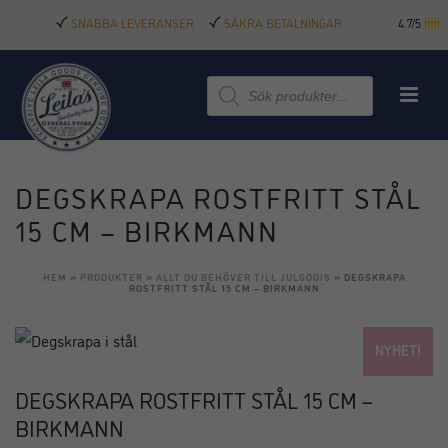
SNABBA LEVERANSER
SÄKRA BETALNINGAR
4.7/5
Produktsökning
DEGSKRAPA ROSTFRITT STÅL
15 CM – BIRKMANN
HEM
»
PRODUKTER
»
ALLT DU BEHÖVER TILL JULGODIS
»
DEGSKRAPA
ROSTFRITT STÅL 15 CM – BIRKMANN
NYHET!
DEGSKRAPA ROSTFRITT STÅL 15 CM –
BIRKMANN