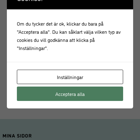
Material: Rostfritt stål
Om du tycker det är ok, klickar du bara på
Bredd: 15 cm
"Acceptera alla". Du kan såklart välja vilken typ av
cookies du vill godkänna att klicka på
Användning: Skrapa, dela, forma deg, flytta bakverk
"Inställningar".
Hygienisk och lätt att rengöra
Med denna
degskrapa i rostfritt stål
blir bakningen både
enklare och roligare. Den är ett oumbärligt verktyg för alla
Inställningar
hemmabagare och professionella kockar som vill ha
precision och kvalitet i köket.
Acceptera alla
MINA SIDOR