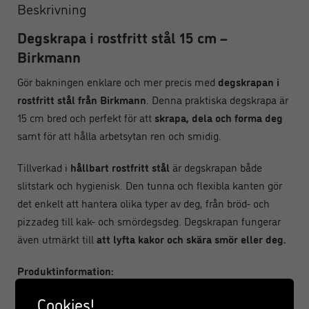
Beskrivning
Degskrapa i rostfritt stål 15 cm –
Birkmann
Gör bakningen enklare och mer precis med
degskrapan i
rostfritt stål från Birkmann
. Denna praktiska degskrapa är
15 cm bred och perfekt för att
skrapa, dela och forma deg
samt för att hålla arbetsytan ren och smidig.
Tillverkad i
hållbart rostfritt stål
är degskrapan både
slitstark och hygienisk. Den tunna och flexibla kanten gör
det enkelt att hantera olika typer av deg, från bröd- och
pizzadeg till kak- och smördegsdeg. Degskrapan fungerar
även utmärkt till
att lyfta kakor och skära smör eller deg.
Produktinformation:
Cookies!
Märke: Birkmann