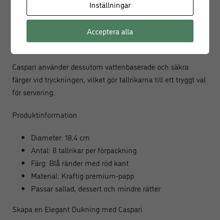
Inställningar
Tallrikarna är tillverkade i USA av kraftig och slitstark papp
som håller formen även vid generösa portioner. De är
Acceptera alla
designade för att tåla både mat och dessert utan att böjas
eller gå sönder.
Caspari använder dessutom vattenbaserade och säkra
färger vid tryckningen, vilket gör tallrikarna till ett tryggt val
för servering.
Produktinformation
Diameter: 18,4 cm
Antal: 8 tallrikar per förpackning
Färg: Blå ränder med röd kant
Material: Kraftig premium-papp
Passar sallad, dessert och mindre rätter
Skapa en Elegant Dukning med Caspari