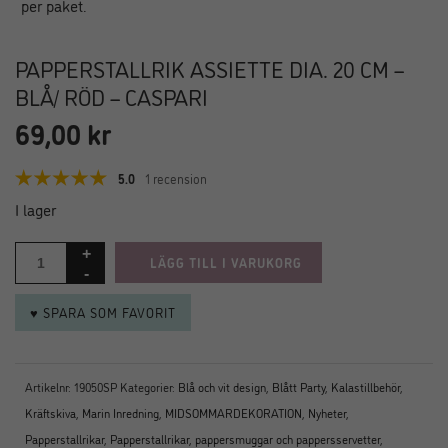
PAPPERSTALLRIK ASSIETTE DIA. 20 CM –
BLÅ/ RÖD – CASPARI
69,00
kr
5.0
1 recension
I lager
LÄGG TILL I VARUKORG
♥ SPARA SOM FAVORIT
Artikelnr:
19050SP
Kategorier:
Blå och vit design
,
Blått Party
,
Kalastillbehör
,
Kräftskiva
,
Marin Inredning
,
MIDSOMMARDEKORATION
,
Nyheter
,
Papperstallrikar
,
Papperstallrikar, pappersmuggar och pappersservetter
,