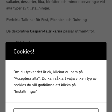
sallader, desserter, fika, förrätter och mindre serveringar vid
alla typer av tillställningar.
Perfekta Tallrikar för Fest, Picknick och Dukning
De dekorativa
Caspari-tallrikarna
passar utmärkt för:
födelsedagskalas
cocktailpartyn
Cookies!
sommarfester
picknick
studentfirande
Om du tycker det är ok, klickar du bara på
brunch och fika
"Acceptera alla". Du kan såklart välja vilken typ av
cookies du vill godkänna att klicka på
Den eleganta designen gör det enkelt att skapa en exklusiv
"Inställningar".
dukning utan att kompromissa med bekvämligheten.
Hållbara Papperstallrikar i Premiumkvalitet