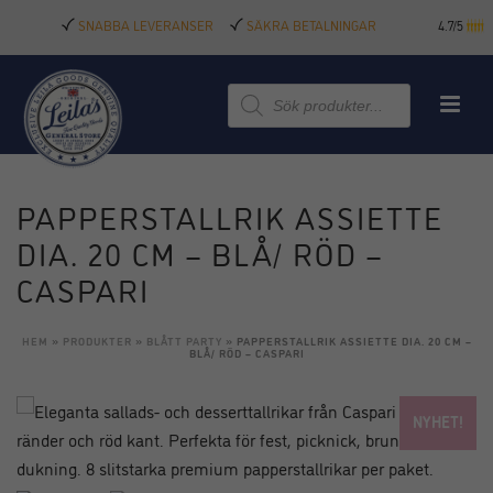
SNABBA LEVERANSER
SÄKRA BETALNINGAR
4.7/5
Produktsökning
PAPPERSTALLRIK ASSIETTE
DIA. 20 CM – BLÅ/ RÖD –
CASPARI
HEM
»
PRODUKTER
»
BLÅTT PARTY
»
PAPPERSTALLRIK ASSIETTE DIA. 20 CM –
BLÅ/ RÖD – CASPARI
NYHET!