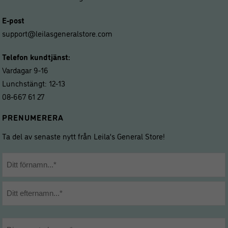
E-post
support@leilasgeneralstore.com
Telefon kundtjänst:
Vardagar 9-16
Lunchstängt: 12-13
08-667 61 27
PRENUMERERA
Ta del av senaste nytt från Leila’s General Store!
Namn
*
Förnamn
Efternamn
E-