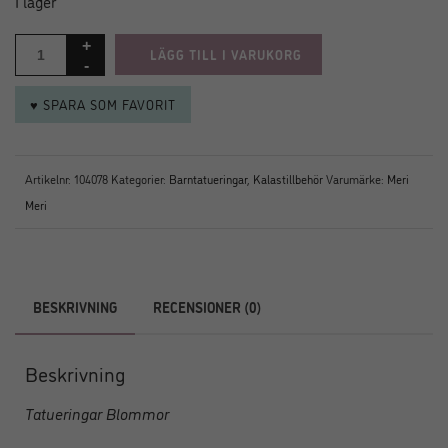
I lager
LÄGG TILL I VARUKORG
♥ SPARA SOM FAVORIT
Artikelnr:
104078
Kategorier:
Barntatueringar
,
Kalastillbehör
Varumärke:
Meri
Meri
BESKRIVNING
RECENSIONER (0)
Beskrivning
Tatueringar Blommor