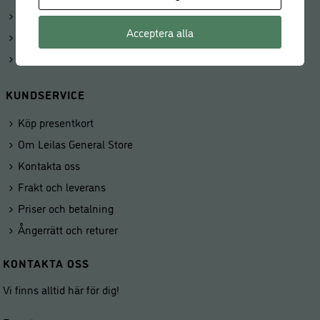
Beställningar
Acceptera alla
Kunduppgifter
Våra butiker
KUNDSERVICE
Köp presentkort
Om Leilas General Store
Kontakta oss
Frakt och leverans
Priser och betalning
Ångerrätt och returer
KONTAKTA OSS
Vi finns alltid här för dig!