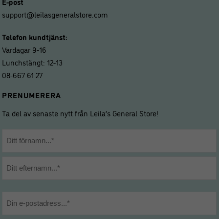
E-post
support@leilasgeneralstore.com
Telefon kundtjänst:
Vardagar 9-16
Lunchstängt: 12-13
08-667 61 27
PRENUMERERA
Ta del av senaste nytt från Leila’s General Store!
Namn
*
Förnamn
Efternamn
E-
post