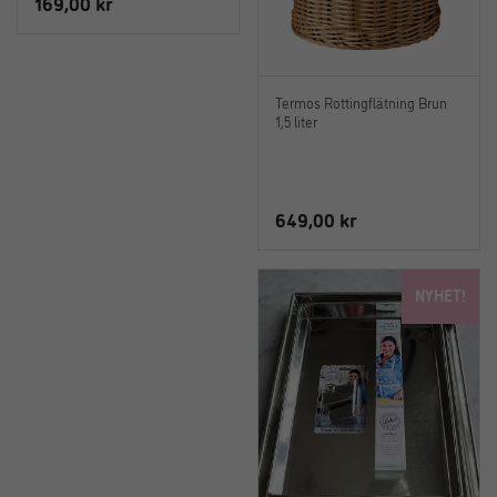
169,00
kr
Termos Rottingflätning Brun
1,5 liter
649,00
kr
NYHET!