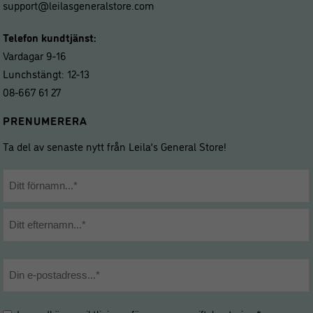
support@leilasgeneralstore.com
Telefon kundtjänst:
Vardagar 9-16
Lunchstängt: 12-13
08-667 61 27
PRENUMERERA
Ta del av senaste nytt från Leila’s General Store!
Namn
*
Förnamn
Efternamn
E-
post
*
Hantering