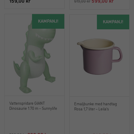
Det
Det
159,00
kr
599,00
kr
619,00
kr
ursprungliga
nuvaran
priset
priset
KAMPANJ!
KAMPANJ!
var:
är:
619,00 kr.
599,00 kr
Vattenspridare GIANT
Emaljbunke med handtag
Dinosaurie 1.70 m – Sunnylife
Rosa 1,7 liter – Leila’s
Det
Det