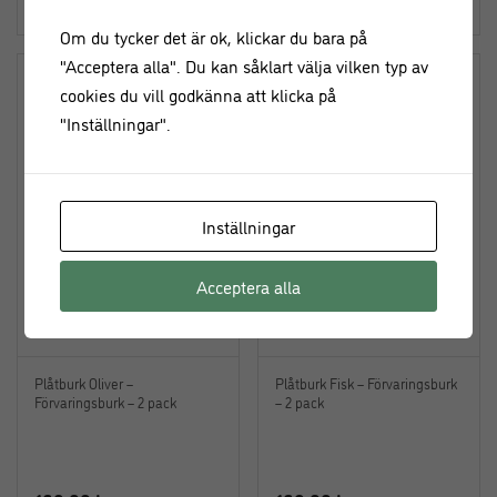
159,00
kr
479,00
kr
Om du tycker det är ok, klickar du bara på
"Acceptera alla". Du kan såklart välja vilken typ av
cookies du vill godkänna att klicka på
"Inställningar".
Inställningar
Acceptera alla
Plåtburk Oliver –
Plåtburk Fisk – Förvaringsburk
Förvaringsburk – 2 pack
– 2 pack