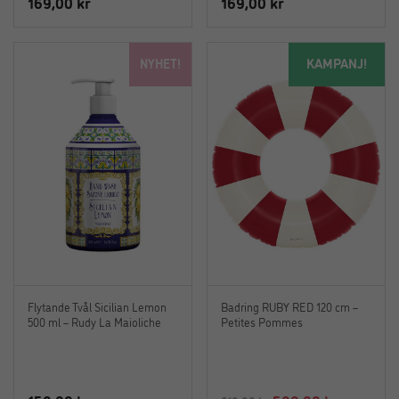
169,00
kr
169,00
kr
KAMPANJ!
NYHET!
Flytande Tvål Sicilian Lemon
Badring RUBY RED 120 cm –
500 ml – Rudy La Maioliche
Petites Pommes