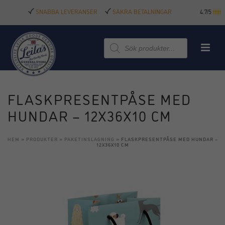
SNABBA LEVERANSER
SÄKRA BETALNINGAR
4.7/5
Produktsökning
FLASKPRESENTPÅSE MED
HUNDAR – 12X36X10 CM
HEM
»
PRODUKTER
»
PAKETINSLAGNING
»
FLASKPRESENTPÅSE MED HUNDAR –
12X36X10 CM