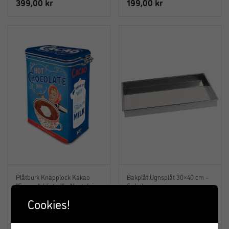
399,00
kr
199,00
kr
Plåtburk Knäpplock Kakao
Bakplåt Ugnsplåt 30×40 cm –
“Cacao Addicted” – Nostalgic
Gobel
Art
Cookies!