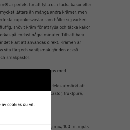
 är perfekt för att fylla och täcka kakor eller
 mycket lättare än många andra krämer, men
erfekta cupcakesvirvlar som håller sig vackert
luffig, snövit kräm för att fylla och täcka kakor
verkas på endast några minuter. Tillsätt bara
är det klart att användas direkt. Krämen är
s vita färg och vaniljsmak gör den också
r och smakpastor.
färg kan den mycket väl färgas med
som den är, men det går alldeles utmärkt att
så. Till exempel med smakpastor, fruktpuré,
 fungerar också.
 av cookies du vill
anted Cream®. Blanda 150 g mix, 100 ml mjölk