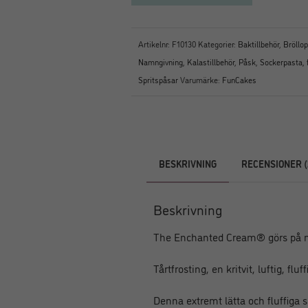
Artikelnr:
F10130
Kategorier:
Baktillbehör
,
Bröllo
Namngivning
,
Kalastillbehör
,
Påsk
,
Sockerpasta, 
Spritspåsar
Varumärke:
FunCakes
BESKRIVNING
RECENSIONER (
Beskrivning
The Enchanted Cream® görs på n
Tårtfrosting, en kritvit, luftig, fl
Denna extremt lätta och fluffiga s