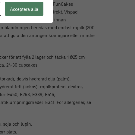
hög hastighet. Lägg till en FunCakes
Acceptera alla
l. Krämen kan användas direkt. Vispad
kylen i flera dagar, rör om innan
an blandningen beredas med endast mjölk (200
för att göra den antingen krämigare eller mindre
r för att fylla 2 lager och täcka 1 Ø25 cm
t ca. 24-30 cupcakes.
torkad), delvis hydrerad olja (palm),
drerat fett (kokos), mjölkprotein, dextros,
or: E450, E263, E339, E516,
antiklumpningsmedel: E341. För allergener, se
, soja och lupin.
orr plats.