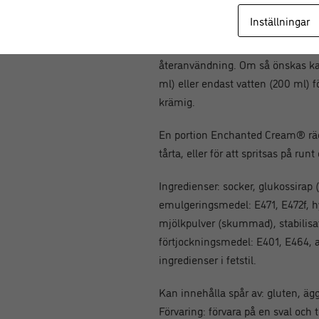
och 100 ml vatten i 3 minuter på 
Inställningar
smaksättning efter dina önskemå
Enchanted Cream® kan förvaras i 
återanvändning. Om så önskas k
ml) eller endast vatten (200 ml) 
krämig.
En portion Enchanted Cream® räcke
tårta, eller för att spritsas på run
Ingredienser: socker, glukossirap (
emulgeringsmedel: E471, E472f, hy
mjölkpulver (skummad), stabilisat
förtjockningsmedel: E401, E464, 
ingredienser i fetstil.
Kan innehålla spår av: gluten, ägg
Förvaring: förvara på en sval och t