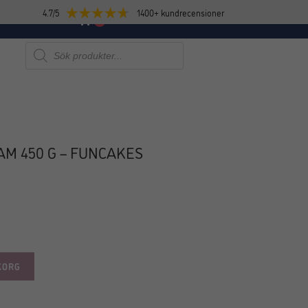
4.7/5
1400+ kundrecensioner
E
NYHETER
0
Produktsökning
M 450 G – FUNCAKES
KORG