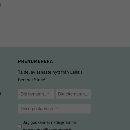
d.
PRENUMERERA
Ta del av senaste nytt från Leila’s
General Store!
Namn
m
*
Förnamn
Efternamn
E-
post
Hantering
Jag godkänner riktlinjerna för
*
av
personuppgiftshantering
.*