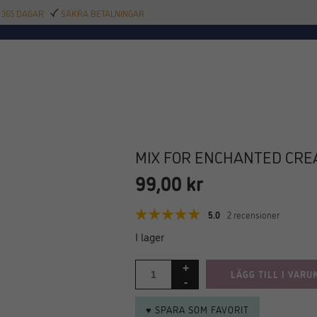
 365 DAGAR
SÄKRA BETALNINGAR
TILLBEHÖR
BAR
DELIKATESSER
KALAS
INREDNING
POOL
SAL
MIX FOR ENCHANTED CREA
99,00
kr
5.0
2 recensioner
I lager
LÄGG TILL I VARU
♥ SPARA SOM FAVORIT