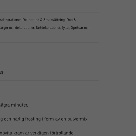
psdekorationer
,
Dekoration & Smaksättning
,
Dop &
färger och dekorationer
,
Tårtdekorationer
,
Tyllar, Spritsar och
2)
ågra minuter.
uffig och härlig frosting i form av en pulvermix.
növita kräm är verkligen förtrollande.