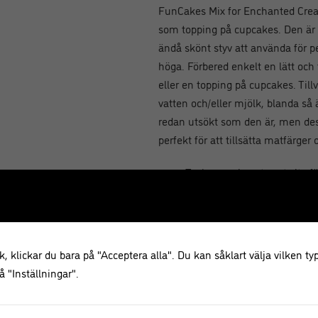
FunCakes Mix for Enchanted Cream®
som topping på cupcakes. Den är
ändå skönt styv att använda för p
höga. Förbered enkelt en lätt och f
eller en topping på cupcakes. Till
vatten och/eller mjölk, blanda så 
redan utsökt som den är, men des
perfekt för att tillsätta matfärge
Tack vare sin extremt vita 
livsmedelsfärger.
Vaniljsmaken är väldigt fin 
lägga till andra smaker ock
citrusskal, sprit och kryddor
, klickar du bara på "Acceptera alla". Du kan såklart välja vilken typ
 "Inställningar".
Innehåll: 450 gram.
Förberedelse: För 1 portion Ench