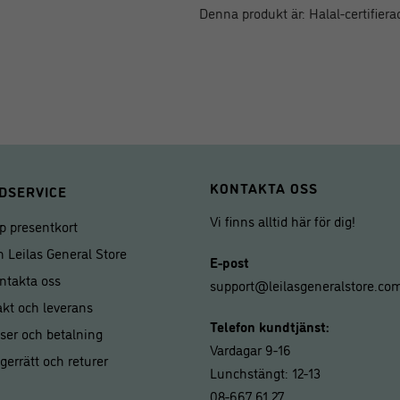
Denna produkt är: Halal-certifiera
KONTAKTA OSS
DSERVICE
Vi finns alltid här för dig!
p presentkort
 Leilas General Store
E-post
ntakta oss
support@leilasgeneralstore.co
akt och leverans
Telefon kundtjänst:
iser och betalning
Vardagar 9-16
gerrätt och returer
Lunchstängt: 12-13
08-667 61 27