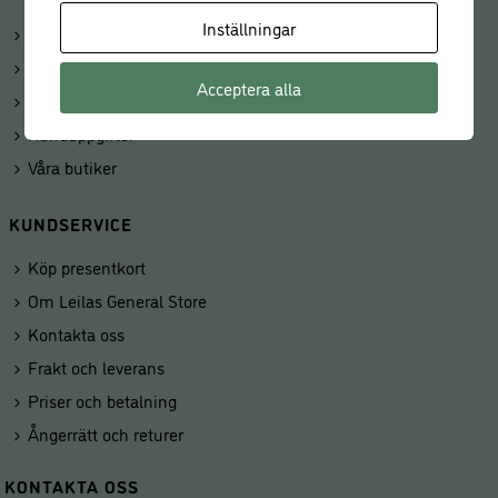
Inställningar
Logga in
Mitt konto
Acceptera alla
Beställningar
Kunduppgifter
Våra butiker
KUNDSERVICE
Köp presentkort
Om Leilas General Store
Kontakta oss
Frakt och leverans
Priser och betalning
Ångerrätt och returer
KONTAKTA OSS