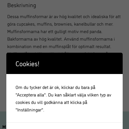
Beskrivning
Dessa muffinsformar är av hög kvalitet och idealiska för att
göra cupcakes, muffins, brownies, kanelbullar och mer.
Muffinsformarna har ett gulligt motiv med panda.
Bakformarna av hög kvalitet. Använd muffinsformarna i
kombination med en muffinsplåt för optimalt resultat.
Muffinsplåten hjälper till att hålla en perfekt form på
bakverken.
Cookies!
Storlek bakformar: cirka 5 cm i diameter.
Om du tycker det är ok, klickar du bara på
Innehåll: 50 stycken.
"Acceptera alla". Du kan såklart välja vilken typ av
cookies du vill godkänna att klicka på
"Inställningar".
MINA SIDOR